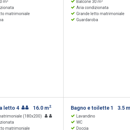
2
2
30 m
Balcone 30 m
izionata
Aria condizionata
tto matrimoniale
Grande letto matrimoniale
ba
Guardaroba
2
 letto 4
16.0 m
Bagno e toilette 1
3.5 
matrimoniale (180x200)
Lavandino
izionata
WC
tto matrimoniale
Doccia