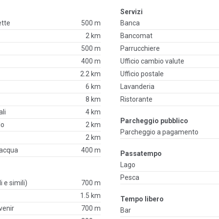
Servizi
ette
500 m
Banca
2 km
Bancomat
500 m
Parrucchiere
400 m
Ufficio cambio valute
2.2 km
Ufficio postale
6 km
Lavanderia
8 km
Ristorante
li
4 km
Parcheggio pubblico
lo
2 km
Parcheggio a pagamento
2 km
'acqua
400 m
Passatempo
Lago
Pesca
i e simili)
700 m
1.5 km
Tempo libero
venir
700 m
Bar