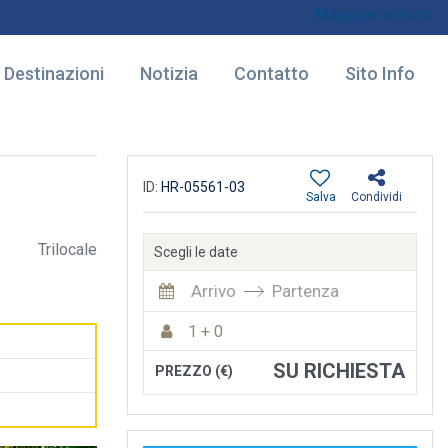
Alloggi per annunci
Destinazioni
Notizia
Contatto
Sito Info
ID:
HR-05561-03
Salva
Condividi
Trilocale
Scegli le date
Arrivo
Partenza
1 + 0
SU RICHIESTA
PREZZO (€)