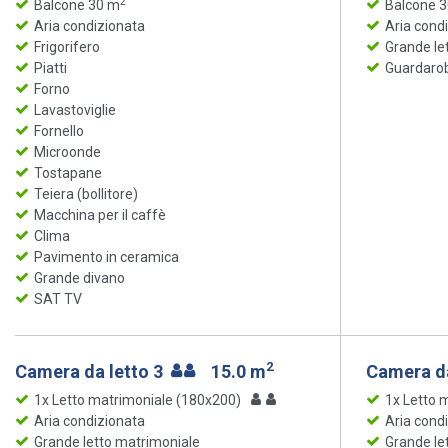
2
Balcone 30 m
Balcone 
Aria condizionata
Aria cond
Frigorifero
Grande le
Piatti
Guardaro
Forno
Lavastoviglie
Fornello
Microonde
Tostapane
Teiera (bollitore)
Macchina per il caffè
Clima
Pavimento in ceramica
Grande divano
SAT TV
2
Camera da letto 3
15.0 m
Camera da
1x Letto matrimoniale (180x200)
1x Letto 
Aria condizionata
Aria cond
Grande letto matrimoniale
Grande le