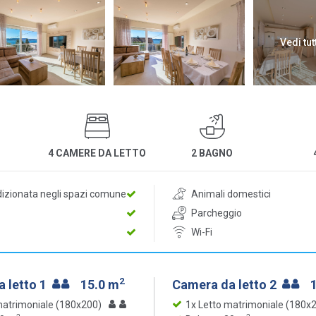
Vedi tut
4 CAMERE DA LETTO
2 BAGNO
dizionata negli spazi comune
Animali domestici
Parcheggio
Wi-Fi
2
 letto 1
15.0 m
Camera da letto 2
matrimoniale (180x200)
1x Letto matrimoniale (180x