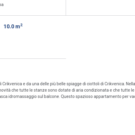
ba
2
o
10.0 m
Crikvenica e da una delle più belle spiagge di ciottoli di Crikvenica. Nel
ovità che tutte le stanze sono dotate di aria condizionata e che tutte 
a vasca idromassaggio sul balcone. Questo spazioso appartamento per vac