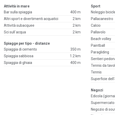
Attività in mare
Sport
Bar sulla spiaggia
400 m
Noleggio bicicl
Altri sport e divertimenti acquatici
2 km
Pallacanestro
Attività subacquee
2 km
Calcio
Sci sull`acqua
2 km
Pallavolo
Beach volley
Spiagge per tipo - distanze
Paintball
Spiaggia di cemento
350 m
Paragliding
Spiaggia sabbiosa
1.2 km
Sentieri pedona
Spiaggia di ghiaia
400 m
Tennis da tavo
Tennis
Superficie dell
Negozi
Edicola (giornal
Supermercato
Negozio di sou