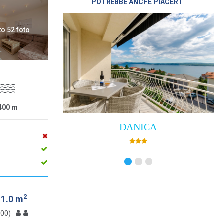
POTREBBE ANCHE PIACERTI
to 52 foto
400
m
DANICA
2
11.0 m
200)