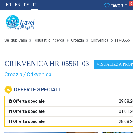
0
HR
EN
DE
IT
FAVORITI
Sei qui:
Casa
Risultati di ricerca
Croazia
Crikvenica
HR-05561
CRIKVENICA HR-05561-03
VISUALIZZA PRO
Croazia / Crikvenica
OFFERTE SPECIALI
Offerta speciale
29.08.2
Offerta speciale
01.01.2
Offerta speciale
28.08.2