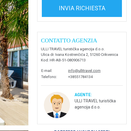
INVIA RICHIESTA
CONTATTO AGENZIA
ULLI TRAVEL turistička agencija d.o.o.
Ulica dr. Ivana Kostrenčića 2, 51260 Crikvenica
Kod
: HR-AB-51-080906713
E-mail
:
info@ullitravel.com
Telefono
:
+38551784134
AGENTE:
ULLI TRAVEL turistička
agencija d.o.o.