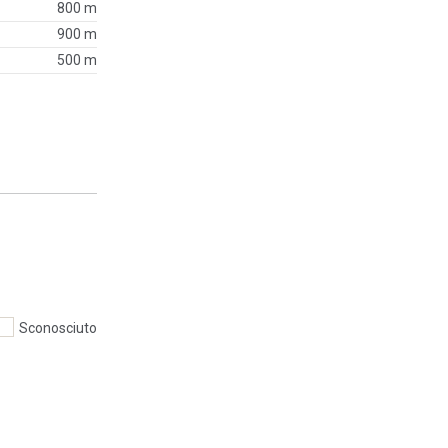
800 m
900 m
500 m
Sconosciuto