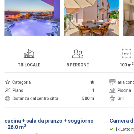
2
TRILOCALE
8 PERSONE
100
m
Categoria
aria con
Piano
1
Piscina
Distanza dal centro città
500 m
Grill
cucina + sala da pranzo + soggiorno
Camera da
2
26.0 m
1x Letto 