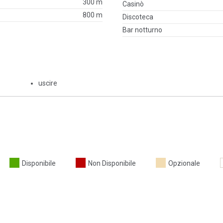
300 m
Casinò
800 m
Discoteca
Bar notturno
uscire
Disponibile
Non Disponibile
Opzionale