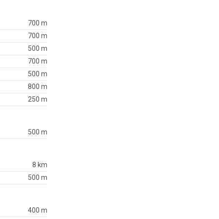
700 m
700 m
500 m
700 m
500 m
800 m
250 m
500 m
8 km
500 m
400 m