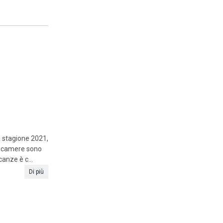
la stagione 2021,
le camere sono
anze è c...
Di più