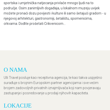
sportska i umjetnička natjecanja privlače mnogo ljudi na to
područje. Osim zanimljivih događaja, u lokalnom muzeju uvijek
možete pronaći dozu povijesti i kulture ili samo šetajući gradom - u
njegovoj arhitekturi, gastronomiji, šetalištu, spomenicima,
crkvama. Dođite prošetati Crikvenicom...
O NAMA
Ulli Travel posluje kao receptivna agencija, te kao takva uspješno
surađuje s brojnim Europskim partner agencijama i sve većim
brojem zadovoljnih privatnih iznajmljivača koji nam povjeravaju
zastupanje i posredovanje u prodaji njihovih kapaciteta.
LOKACIJE