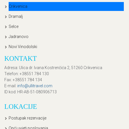
Crikvenica
Dramalj
Selce
Jadranovo
Novi Vinodolski
KONTAKT
Adresa
: Ulica dr. Ivana Kostrenčića 2, 51260 Crikvenica
Telefon
: +38551 784 130
Fax
: +38551 784 134
E-mail
:
info@ullitravel.com
ID kod
: HR-AB-51-080906713
LOKACIJE
Postupak rezervacije
Opći uvjeti poslovanja