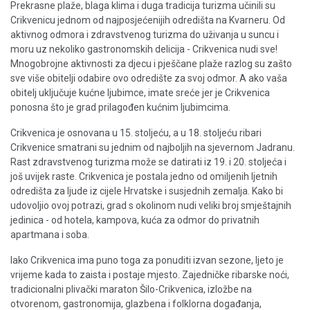
Prekrasne plaže, blaga klima i duga tradicija turizma učinili su
Crikvenicu jednom od najposjećenijih odredišta na Kvarneru. Od
aktivnog odmora i zdravstvenog turizma do uživanja u suncu i
moru uz nekoliko gastronomskih delicija - Crikvenica nudi sve!
Mnogobrojne aktivnosti za djecu i pješčane plaže razlog su zašto
sve više obitelji odabire ovo odredište za svoj odmor. A ako vaša
obitelj uključuje kućne ljubimce, imate sreće jer je Crikvenica
ponosna što je grad prilagođen kućnim ljubimcima.
Crikvenica je osnovana u 15. stoljeću, a u 18. stoljeću ribari
Crikvenice smatrani su jednim od najboljih na sjevernom Jadranu.
Rast zdravstvenog turizma može se datirati iz 19. i 20. stoljeća i
još uvijek raste. Crikvenica je postala jedno od omiljenih ljetnih
odredišta za ljude iz cijele Hrvatske i susjednih zemalja. Kako bi
udovoljio ovoj potrazi, grad s okolinom nudi veliki broj smještajnih
jedinica - od hotela, kampova, kuća za odmor do privatnih
apartmana i soba.
Iako Crikvenica ima puno toga za ponuditi izvan sezone, ljeto je
vrijeme kada to zaista i postaje mjesto. Zajedničke ribarske noći,
tradicionalni plivački maraton Šilo-Crikvenica, izložbe na
otvorenom, gastronomija, glazbena i folklorna događanja,