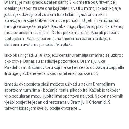
Dramalj je mali gradić udaljen samo 3 kilometra od Crikvenice i
idealan je izbor za sve one koji žele uživati ​​u mirnoj lokaciji koja je
još uvijek dovoljno blizu svim turističkim i gastronomskim
atrakcijama koje Crikvenica može ponuditi. U ljetnim vrućinama,
mnogi se osvježe na plaži Kačjak - dugoj šljunčanoj plaži okruženoj
mediteranskim raslinjem. Čisto i plitko more čini Kačjak posebno
obiteljskim. Plaža je opremljena tuševima i barom, a dalje, u
skrivenim uvalama je nudistička plaža.
Iako obalni grad, u 18. stoljeću centar Dramalja smatrao se uzbrdo
oko crkve. Danas su središnje pozornice u Dramalju luke
Pazdehova i Bršćanovica u kojima se ljeti često održavaju cappella
ili druge glazbene večeri, kao i omiljene ribarske noći.
Između dva posjeta plaži možete uživati ​​u nekim Dramaljinim
sportskim turnirima - boćanje, tenis, pikado itd. Kačjak je također
vrlo popularan među ljubiteljima sportova na vodi. Nakon napornih
vježbi posjetite jedan od restorana u Dramlju ili Crikvenici. S
takvom lokacijom sve su opcije otvorene ...