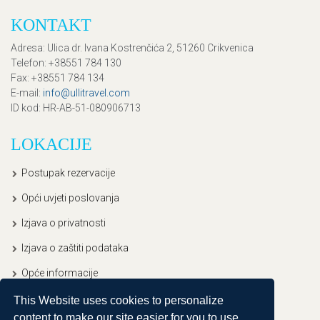
KONTAKT
Adresa
: Ulica dr. Ivana Kostrenčića 2, 51260 Crikvenica
Telefon
: +38551 784 130
Fax
: +38551 784 134
E-mail
:
info@ullitravel.com
ID kod
: HR-AB-51-080906713
LOKACIJE
Postupak rezervacije
Opći uvjeti poslovanja
Izjava o privatnosti
Izjava o zaštiti podataka
Opće informacije
This Website uses cookies to personalize
content to make our site easier for you to use.