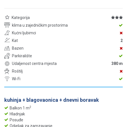
Kategorija
klima u zajedničkim prostorima
Kućni ljubimci
Kat
2
Bazen
Parkiralište
Udaljenost centra mjesta
380 m
Roštilj
Wi-Fi
kuhinja + blagovaonica + dnevni boravak
2
Balkon 1 m
Hladnjak
Posuđe
Odjeljak za zamzavanje