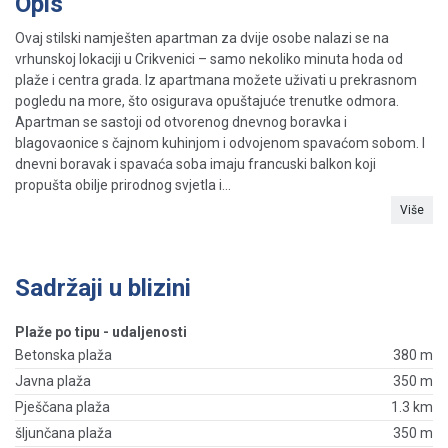
Opis
Ovaj stilski namješten apartman za dvije osobe nalazi se na
vrhunskoj lokaciji u Crikvenici – samo nekoliko minuta hoda od
plaže i centra grada. Iz apartmana možete uživati ​​u prekrasnom
pogledu na more, što osigurava opuštajuće trenutke odmora.
Apartman se sastoji od otvorenog dnevnog boravka i
blagovaonice s čajnom kuhinjom i odvojenom spavaćom sobom. I
dnevni boravak i spavaća soba imaju francuski balkon koji
propušta obilje prirodnog svjetla i...
Više
Sadržaji u blizini
Plaže po tipu - udaljenosti
Betonska plaža
380 m
Javna plaža
350 m
Pješčana plaža
1.3 km
šljunčana plaža
350 m