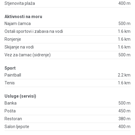
Stjenovita plaža
400 m
Aktivnosti na moru
Najam čamca
500 m
Ostali sportovi i zabava na vodi
1.6 km
Ronjenje
1.6 km
Skijanje na vodi
1.6 km
Vez za čamac (sidrenje)
500 m
Sport
Paintball
2.2 km
Tenis
1.6 km
Usluge (servisi)
Banka
500 m
Pošta
450 m
Restoran
380 m
Salon ljepote
400 m