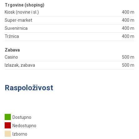
Trgovine (shoping)
Kiosk (novine i sl.)
400 m
Super-market
400 m
Suvenirnica
400 m
Tržnica
400 m
Zabava
Casino
500 m
Izlazak, zabava
500 m
Raspoloživost
Dostupno
Nedostupno
Izborno