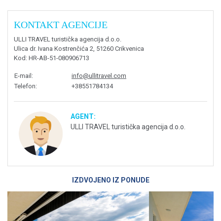
KONTAKT AGENCIJE
ULLI TRAVEL turistička agencija d.o.o.
Ulica dr. Ivana Kostrenčića 2, 51260 Crikvenica
Kod
: HR-AB-51-080906713
E-mail
:
info@ullitravel.com
Telefon
:
+38551784134
AGENT:
ULLI TRAVEL turistička agencija d.o.o.
IZDVOJENO IZ PONUDE