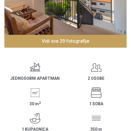
Vidi sve 29 fotografije
JEDNOSOBNI APARTMAN
2 OSOBE
2
30
m
1 SOBA
1 KUPAONICA
350
m