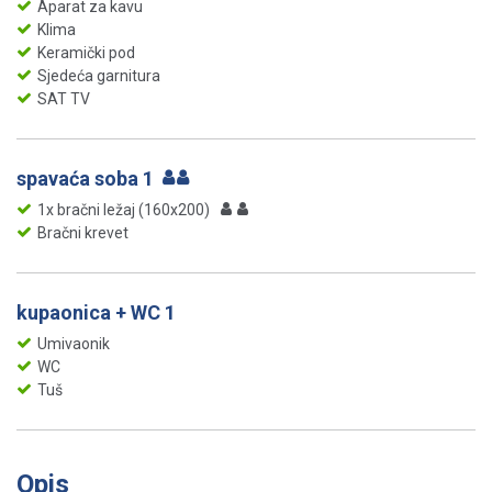
Aparat za kavu
Klima
Keramički pod
Sjedeća garnitura
SAT TV
spavaća soba 1
1x bračni ležaj (160x200)
Bračni krevet
kupaonica + WC 1
Umivaonik
WC
Tuš
Opis