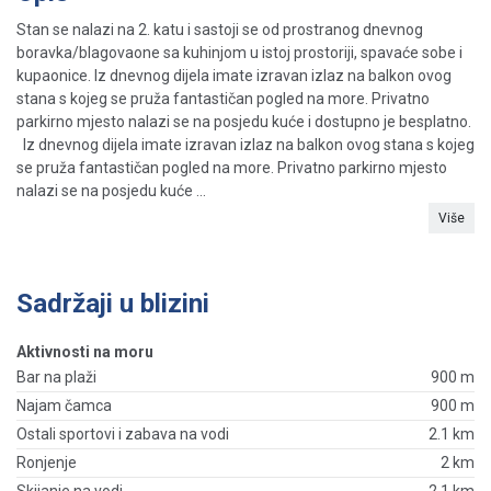
Stan se nalazi na 2. katu i sastoji se od prostranog dnevnog
boravka/blagovaone sa kuhinjom u istoj prostoriji, spavaće sobe i
kupaonice. Iz dnevnog dijela imate izravan izlaz na balkon ovog
stana s kojeg se pruža fantastičan pogled na more. Privatno
parkirno mjesto nalazi se na posjedu kuće i dostupno je besplatno.
Iz dnevnog dijela imate izravan izlaz na balkon ovog stana s kojeg
se pruža fantastičan pogled na more. Privatno parkirno mjesto
nalazi se na posjedu kuće ...
Više
Sadržaji u blizini
Aktivnosti na moru
Bar na plaži
900 m
Najam čamca
900 m
Ostali sportovi i zabava na vodi
2.1 km
Ronjenje
2 km