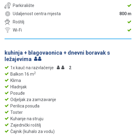
Parkiralište
Udaljenost centra mjesta
800 m
Roštilj
Wi-Fi
kuhinja + blagovaonica + dnevni boravak s
ležajevima
1x kauč na razvlačenje
2
2
Balkon 16 m
Klima
Hladnjak
Posuđe
Odjeljak za zamzavanje
Perilica posuđa
Toster
Kuhanje na struju
Zajednički roštilj
Čajnik (kuhalo za vodu)