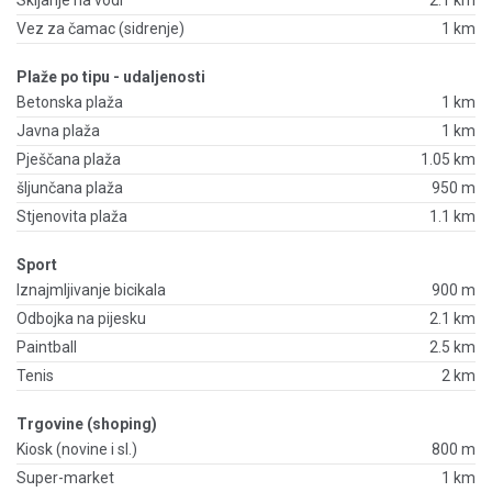
Skijanje na vodi
2.1 km
Vez za čamac (sidrenje)
1 km
Plaže po tipu - udaljenosti
Betonska plaža
1 km
Javna plaža
1 km
Pješčana plaža
1.05 km
šljunčana plaža
950 m
Stjenovita plaža
1.1 km
Sport
Iznajmljivanje bicikala
900 m
Odbojka na pijesku
2.1 km
Paintball
2.5 km
Tenis
2 km
Trgovine (shoping)
Kiosk (novine i sl.)
800 m
Super-market
1 km