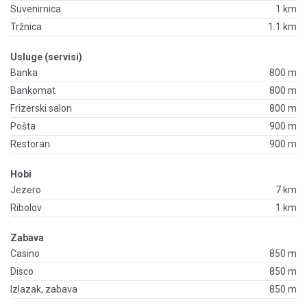
Suvenirnica
1 km
Tržnica
1.1 km
Usluge (servisi)
Banka
800 m
Bankomat
800 m
Frizerski salon
800 m
Pošta
900 m
Restoran
900 m
Hobi
Jezero
7 km
Ribolov
1 km
Zabava
Casino
850 m
Disco
850 m
Izlazak, zabava
850 m