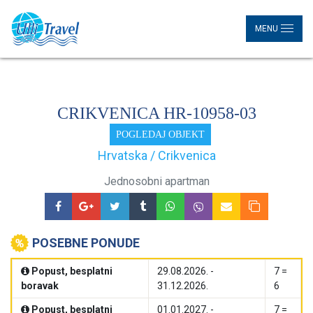
MENU
CRIKVENICA HR-10958-03
POGLEDAJ OBJEKT
Hrvatska / Crikvenica
Jednosobni apartman
POSEBNE PONUDE
Popust, besplatni
29.08.2026. -
7 =
boravak
31.12.2026.
6
Popust, besplatni
01.01.2027. -
7 =