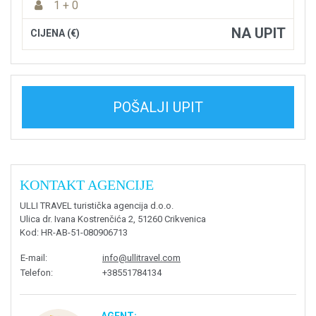
1 + 0
NA UPIT
CIJENA (€)
POŠALJI UPIT
KONTAKT AGENCIJE
ULLI TRAVEL turistička agencija d.o.o.
Ulica dr. Ivana Kostrenčića 2, 51260 Crikvenica
Kod
: HR-AB-51-080906713
E-mail
:
info@ullitravel.com
Telefon
:
+38551784134