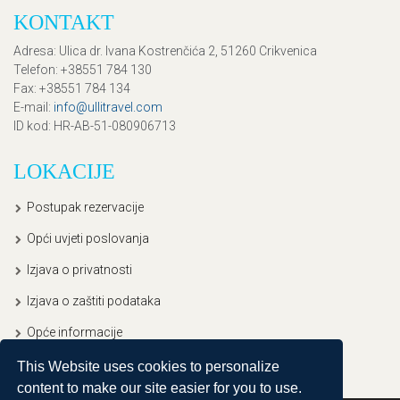
KONTAKT
Adresa
: Ulica dr. Ivana Kostrenčića 2, 51260 Crikvenica
Telefon
: +38551 784 130
Fax
: +38551 784 134
E-mail
:
info@ullitravel.com
ID kod
: HR-AB-51-080906713
LOKACIJE
Postupak rezervacije
Opći uvjeti poslovanja
Izjava o privatnosti
Izjava o zaštiti podataka
Opće informacije
This Website uses cookies to personalize
content to make our site easier for you to use.