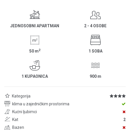
JEDNOSOBNI APARTMAN
2 - 4 OSOBE
2
50
m
1 SOBA
1 KUPAONICA
900
m
Kategorija
klima u zajedničkim prostorima
Kućni ljubimci
Kat
2
Bazen