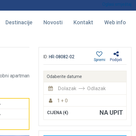
Oglasi smještaj
Destinacije
Novosti
Kontakt
Web info
ID:
HR-08082-02
Spremi
Podijeli
obni apartman
Odaberite datume
Dolazak
Odlazak
1 + 0
%
NA UPIT
CIJENA (€)
%