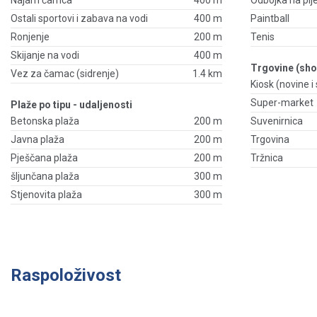
Najam čamca
400 m
Odbojka na pij
Ostali sportovi i zabava na vodi
400 m
Paintball
Ronjenje
200 m
Tenis
Skijanje na vodi
400 m
Trgovine (sho
Vez za čamac (sidrenje)
1.4 km
Kiosk (novine i s
Super-market
Plaže po tipu - udaljenosti
Betonska plaža
200 m
Suvenirnica
Javna plaža
200 m
Trgovina
Pješčana plaža
200 m
Tržnica
šljunčana plaža
300 m
Stjenovita plaža
300 m
Raspoloživost