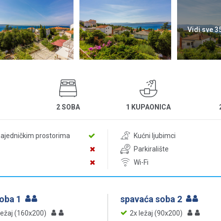
Vidi sve 3
2 SOBA
1 KUPAONICA
zajedničkim prostorima
Kućni ljubimci
Parkiralište
Wi-Fi
soba 1
spavaća soba 2
ležaj (160x200)
2x ležaj (90x200)