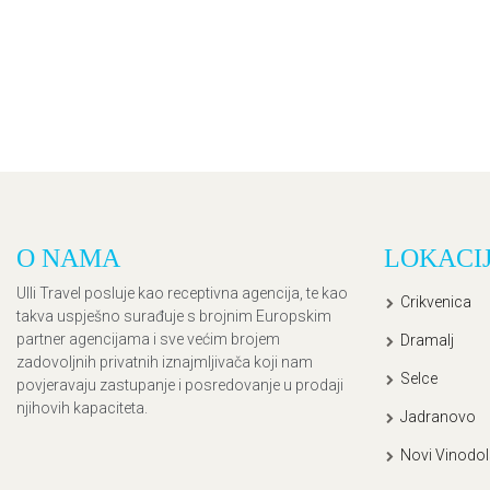
O NAMA
LOKACI
Ulli Travel posluje kao receptivna agencija, te kao
Crikvenica
takva uspješno surađuje s brojnim Europskim
partner agencijama i sve većim brojem
Dramalj
zadovoljnih privatnih iznajmljivača koji nam
Selce
povjeravaju zastupanje i posredovanje u prodaji
njihovih kapaciteta.
Jadranovo
Novi Vinodol