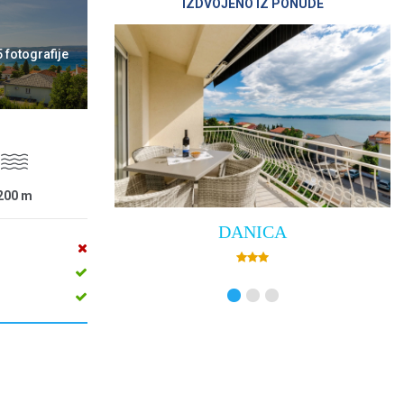
IZDVOJENO IZ PONUDE
5 fotografije
200
m
DANICA