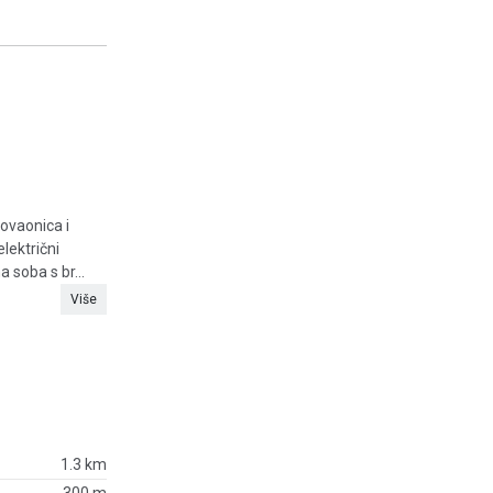
ovaonica i
lektrični
 soba s br...
Više
1.3 km