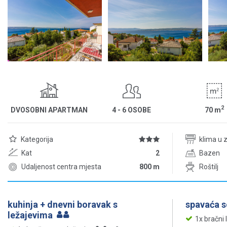
2
DVOSOBNI APARTMAN
4 - 6 OSOBE
70
m
Kategorija
klima u 
Kat
2
Bazen
Udaljenost centra mjesta
800 m
Roštilj
kuhinja + dnevni boravak s
spavaća 
ležajevima
1x bračni 