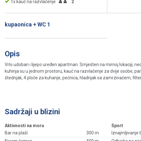
1x kauč na razvlačenje
2
kupaonica + WC 1
Opis
Vrlo udoban i lijepo uređen apartman. Smješten na mirnoj lokaciji, 
kuhinja su u jednom prostoru, kauč na razvlačenje za dvije osobe, parke
štednjak, 4 ploče za kuhanje, pećnica, hladnjak sa zamrzivačem, filte
Sadržaji u blizini
Aktivnosti na moru
Sport
Bar na plaži
300 m
Iznajmljivanje 