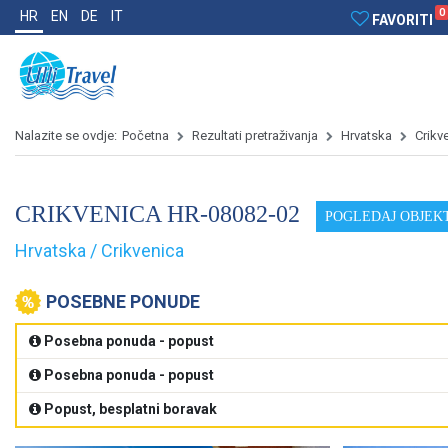
0
HR
EN
DE
IT
FAVORITI
Nalazite se ovdje:
Početna
Rezultati pretraživanja
Hrvatska
Crikv
CRIKVENICA HR-08082-02
POGLEDAJ OBJEK
Hrvatska / Crikvenica
POSEBNE PONUDE
Posebna ponuda - popust
Posebna ponuda - popust
Popust, besplatni boravak