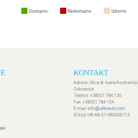
Dostupno
Nedostupno
Izborno
JE
KONTAKT
Adresa
: Ulica dr. Ivana Kostrenči
Crikvenica
Telefon
: +38551 784 130
Fax
: +38551 784 134
E-mail
:
info@ullitravel.com
ID kod
: HR-AB-51-080906713
ski