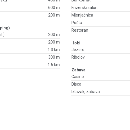
esku
400 m
Bankomat
600 m
Frizerski salon
200 m
Mjenjačnica
Pošta
ping)
Restoran
l.)
200 m
200 m
Hobi
1.3 km
Jezero
300 m
Ribolov
1.6 km
Zabava
Casino
Disco
Izlazak, zabava