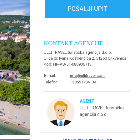
POŠALJI UPIT
KONTAKT AGENCIJE
ULLI TRAVEL turistička agencija d.o.o.
Ulica dr. Ivana Kostrenčića 2, 51260 Crikvenica
Kod
: HR-AB-51-080906713
E-mail
:
info@ullitravel.com
Telefon
:
+38551784134
AGENT:
ULLI TRAVEL turistička
agencija d.o.o.