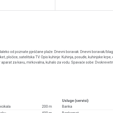
nedaleko od poznate pješčane plaže. Dnevni boravak: Dnevni boravak/blag
t, pločice, satelitska TV. Opis kuhinje: Kuhinja, posuđe, kuhinjske krpe, e
r aparat za kavu, mirkovalna, kuhalo za vodu. Spavaće sobe: Dvokrevetna
Usluge (servisi)
bicikala
200 m
Banka