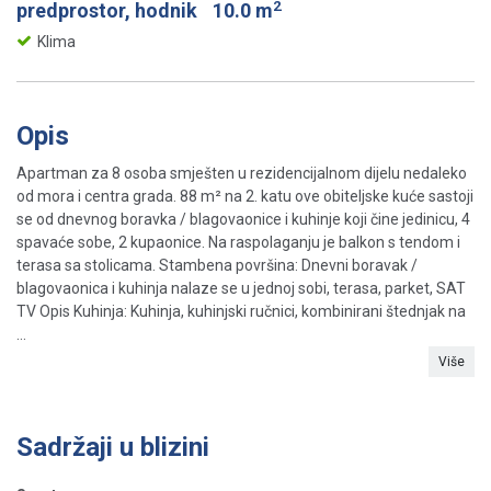
2
predprostor, hodnik
10.0 m
Klima
Opis
Apartman za 8 osoba smješten u rezidencijalnom dijelu nedaleko
od mora i centra grada. 88 m² na 2. katu ove obiteljske kuće sastoji
se od dnevnog boravka / blagovaonice i kuhinje koji čine jedinicu, 4
spavaće sobe, 2 kupaonice. Na raspolaganju je balkon s tendom i
terasa sa stolicama. Stambena površina: Dnevni boravak /
blagovaonica i kuhinja nalaze se u jednoj sobi, terasa, parket, SAT
TV Opis Kuhinja: Kuhinja, kuhinjski ručnici, kombinirani štednjak na
...
Više
Sadržaji u blizini