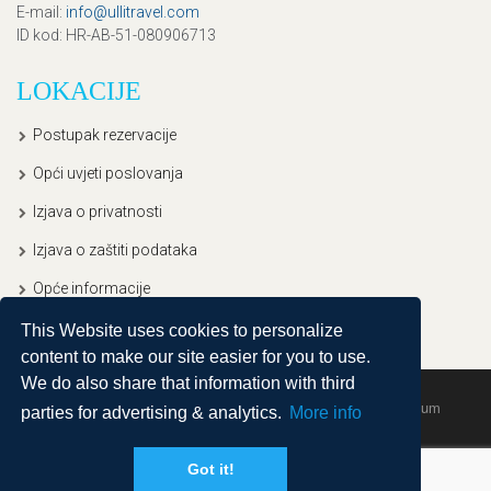
E-mail
:
info@ullitravel.com
ID kod
: HR-AB-51-080906713
LOKACIJE
Postupak rezervacije
Opći uvjeti poslovanja
Izjava o privatnosti
Izjava o zaštiti podataka
Opće informacije
This Website uses cookies to personalize
content to make our site easier for you to use.
We do also share that information with third
Copyright © 2020, Ullitravel |
Sitemap
| Powered by
Agendum
parties for advertising & analytics.
More info
Got it!