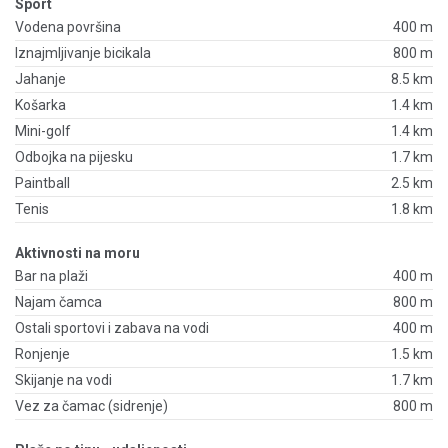
Sport
Vodena površina
400 m
Iznajmljivanje bicikala
800 m
Jahanje
8.5 km
Košarka
1.4 km
Mini-golf
1.4 km
Odbojka na pijesku
1.7 km
Paintball
2.5 km
Tenis
1.8 km
Aktivnosti na moru
Bar na plaži
400 m
Najam čamca
800 m
Ostali sportovi i zabava na vodi
400 m
Ronjenje
1.5 km
Skijanje na vodi
1.7 km
Vez za čamac (sidrenje)
800 m