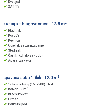
Dvosjed
SAT TV
2
kuhinja + blagovaonica
13.5 m
Hladnjak
Posuđe
Pećnica
Odjeljak za zamzavanje
Štednjak
Čajnik (kuhalo za vodu)
Aparat za kavu
2
spavaća soba 1
12.0 m
1x bračni ležaj (160x200)
2
Balkon 12 m
Bračni krevet
Ormar
Parketni pod