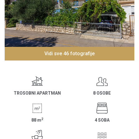
Vidi sve 46 fotografije
TROSOBNI APARTMAN
8 OSOBE
2
88
m
4 SOBA