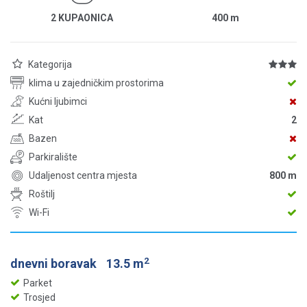
2 KUPAONICA
400
m
Kategorija
klima u zajedničkim prostorima
Kućni ljubimci
Kat
2
Bazen
Parkiralište
Udaljenost centra mjesta
800 m
Roštilj
Wi-Fi
2
dnevni boravak
13.5 m
Parket
Trosjed