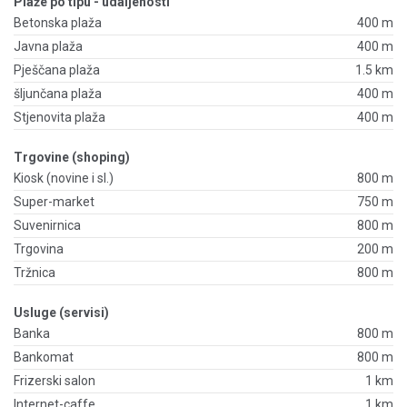
Plaže po tipu - udaljenosti
Betonska plaža
400 m
Javna plaža
400 m
Pješčana plaža
1.5 km
šljunčana plaža
400 m
Stjenovita plaža
400 m
Trgovine (shoping)
Kiosk (novine i sl.)
800 m
Super-market
750 m
Suvenirnica
800 m
Trgovina
200 m
Tržnica
800 m
Usluge (servisi)
Banka
800 m
Bankomat
800 m
Frizerski salon
1 km
Internet-caffe
1 km