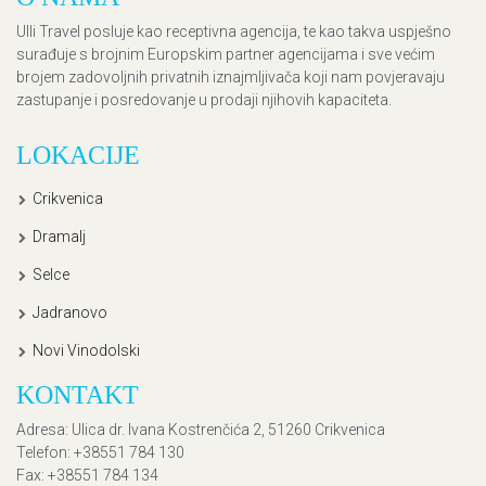
Ulli Travel posluje kao receptivna agencija, te kao takva uspješno
surađuje s brojnim Europskim partner agencijama i sve većim
brojem zadovoljnih privatnih iznajmljivača koji nam povjeravaju
zastupanje i posredovanje u prodaji njihovih kapaciteta.
LOKACIJE
Crikvenica
Dramalj
Selce
Jadranovo
Novi Vinodolski
KONTAKT
Adresa
: Ulica dr. Ivana Kostrenčića 2, 51260 Crikvenica
Telefon
: +38551 784 130
Fax
: +38551 784 134