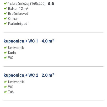
1x bračni ležaj (160x200)
2
Balkon 12 m
Bračni krevet
Ormar
Parketni pod
2
kupaonica + WC 1
4.0 m
Umivaonik
Kada
WC
2
kupaonica + WC 2
2.0 m
Umivaonik
WC
Tuš