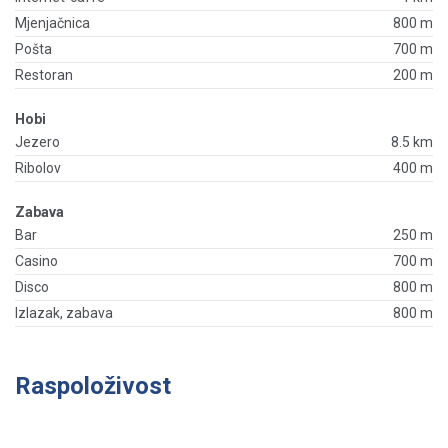
Mjenjačnica
800 m
Pošta
700 m
Restoran
200 m
Hobi
Jezero
8.5 km
Ribolov
400 m
Zabava
Bar
250 m
Casino
700 m
Disco
800 m
Izlazak, zabava
800 m
Raspoloživost