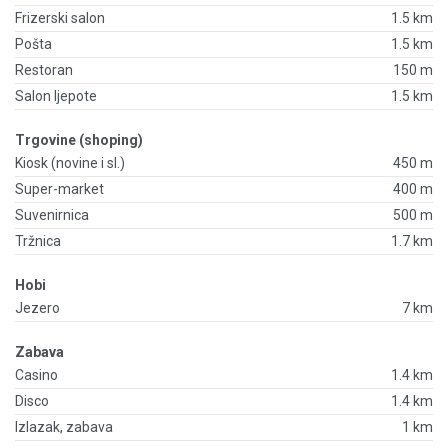
Frizerski salon
1.5 km
Pošta
1.5 km
Restoran
150 m
Salon ljepote
1.5 km
Trgovine (shoping)
Kiosk (novine i sl.)
450 m
Super-market
400 m
Suvenirnica
500 m
Tržnica
1.7 km
Hobi
Jezero
7 km
Zabava
Casino
1.4 km
Disco
1.4 km
Izlazak, zabava
1 km