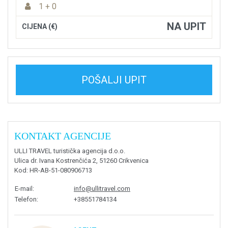
1 + 0
NA UPIT
CIJENA (€)
POŠALJI UPIT
KONTAKT AGENCIJE
ULLI TRAVEL turistička agencija d.o.o.
Ulica dr. Ivana Kostrenčića 2, 51260 Crikvenica
Kod
: HR-AB-51-080906713
E-mail
:
info@ullitravel.com
Telefon
:
+38551784134