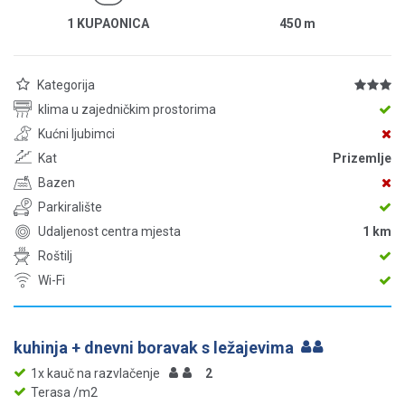
1 KUPAONICA
450
m
Kategorija
klima u zajedničkim prostorima
Kućni ljubimci
Kat
Prizemlje
Bazen
Parkiralište
Udaljenost centra mjesta
1 km
Roštilj
Wi-Fi
kuhinja + dnevni boravak s ležajevima
1x kauč na razvlačenje
2
Terasa /m2