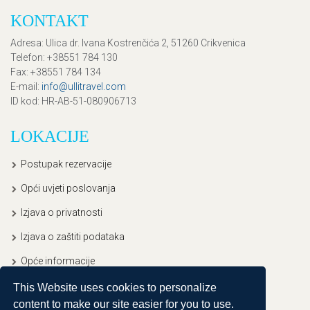
KONTAKT
Adresa
: Ulica dr. Ivana Kostrenčića 2, 51260 Crikvenica
Telefon
: +38551 784 130
Fax
: +38551 784 134
E-mail
:
info@ullitravel.com
ID kod
: HR-AB-51-080906713
LOKACIJE
Postupak rezervacije
Opći uvjeti poslovanja
Izjava o privatnosti
Izjava o zaštiti podataka
Opće informacije
This Website uses cookies to personalize
content to make our site easier for you to use.