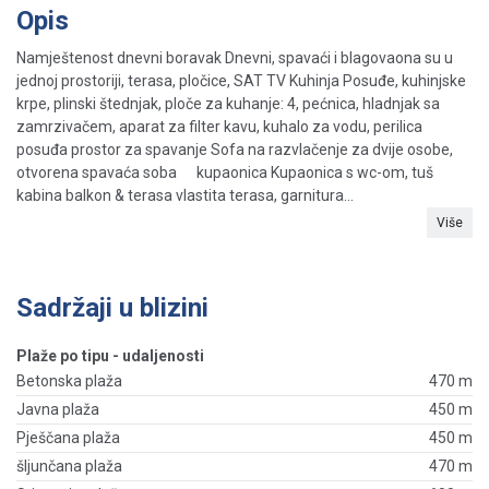
Opis
Namještenost dnevni boravak Dnevni, spavaći i blagovaona su u
jednoj prostoriji, terasa, pločice, SAT TV Kuhinja Posuđe, kuhinjske
krpe, plinski štednjak, ploče za kuhanje: 4, pećnica, hladnjak sa
zamrzivačem, aparat za filter kavu, kuhalo za vodu, perilica
posuđa prostor za spavanje Sofa na razvlačenje za dvije osobe,
otvorena spavaća soba kupaonica Kupaonica s wc-om, tuš
kabina balkon & terasa vlastita terasa, garnitura...
Više
Sadržaji u blizini
Plaže po tipu - udaljenosti
Betonska plaža
470 m
Javna plaža
450 m
Pješčana plaža
450 m
šljunčana plaža
470 m