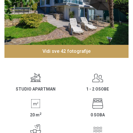
Vidi sve 42 fotografije
STUDIO APARTMAN
1 - 2 OSOBE
2
20
m
0 SOBA