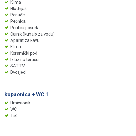
Klima
Hladnjak
Posuđe
Pećnica
Perilica posuđa
Čajnik (kuhalo za vodu)
Aparat za kavu
Klima
Keramički pod
Izlaz na terasu
SAT TV
Dvosjed
kupaonica + WC 1
Umivaonik
WC
Tuš