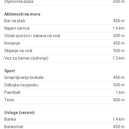
Stjenovita plaža
600 m
Aktivnosti na moru
Bar na plaži
450 m
Najam čamca
1.6 km
Ostali sportovi i zabava na vodi
500 m
Ronjenje
450 m
Skijanje na vodi
500 m
Vez za čamac (sidrenje)
1.5 km
Sport
Iznajmljivanje bicikala
450 m
Odbojka na pijesku
500 m
Paintball
1 km
Tenis
400 m
Usluge (servisi)
Banka
1.4 km
Bankomat
450 m