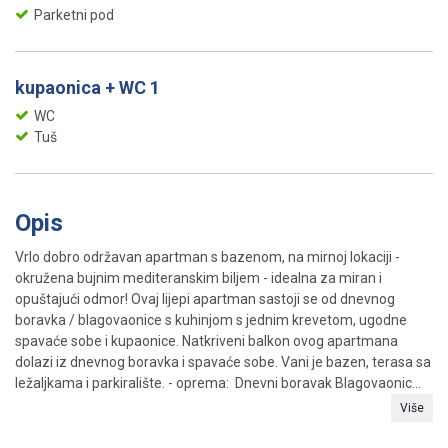
Parketni pod
kupaonica + WC 1
WC
Tuš
Opis
Vrlo dobro održavan apartman s bazenom, na mirnoj lokaciji -
okružena bujnim mediteranskim biljem - idealna za miran i
opuštajući odmor! Ovaj lijepi apartman sastoji se od dnevnog
boravka / blagovaonice s kuhinjom s jednim krevetom, ugodne
spavaće sobe i kupaonice. Natkriveni balkon ovog apartmana
dolazi iz dnevnog boravka i spavaće sobe. Vani je bazen, terasa sa
ležaljkama i parkiralište. - oprema: Dnevni boravak Blagovaonic...
Više