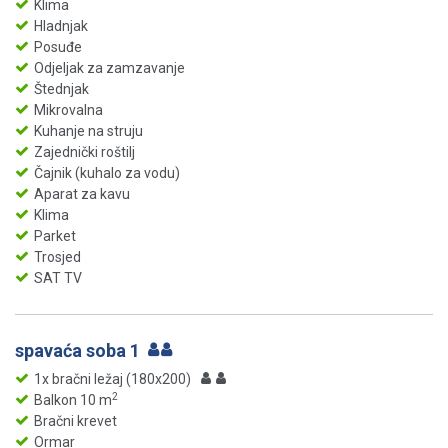
Klima
Hladnjak
Posuđe
Odjeljak za zamzavanje
Štednjak
Mikrovalna
Kuhanje na struju
Zajednički roštilj
Čajnik (kuhalo za vodu)
Aparat za kavu
Klima
Parket
Trosjed
SAT TV
spavaća soba 1
1x bračni ležaj (180x200)
2
Balkon 10 m
Bračni krevet
Ormar