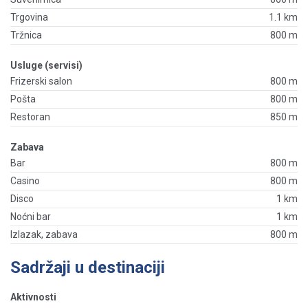
Trgovina
1.1 km
Tržnica
800 m
Usluge (servisi)
Frizerski salon
800 m
Pošta
800 m
Restoran
850 m
Zabava
Bar
800 m
Casino
800 m
Disco
1 km
Noćni bar
1 km
Izlazak, zabava
800 m
Sadržaji u destinaciji
Aktivnosti