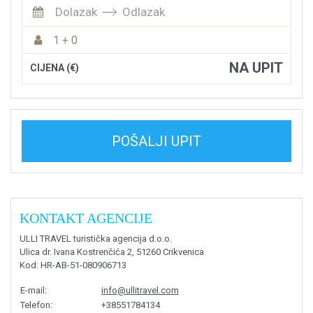
Dolazak
Odlazak
1 + 0
NA UPIT
CIJENA (€)
POŠALJI UPIT
KONTAKT AGENCIJE
ULLI TRAVEL turistička agencija d.o.o.
Ulica dr. Ivana Kostrenčića 2, 51260 Crikvenica
Kod
: HR-AB-51-080906713
E-mail
:
info@ullitravel.com
Telefon
:
+38551784134