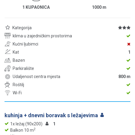
1 KUPAONICA
1000
m
Kategorija
klima u zajedničkim prostorima
Kućni ljubimci
Kat
1
Bazen
Parkiralište
Udaljenost centra mjesta
800 m
Roštilj
Wi-Fi
kuhinja + dnevni boravak s ležajevima
1x ležaj (90x200)
1
2
Balkon 10 m