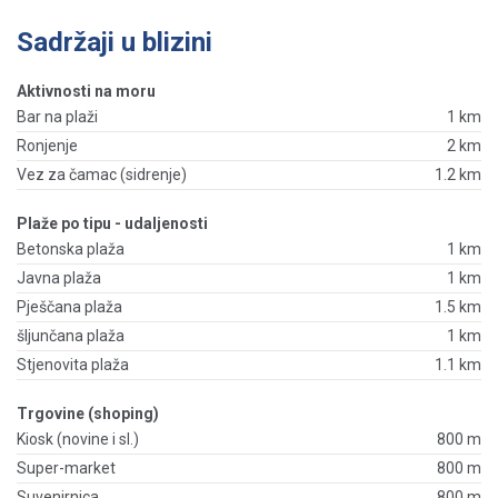
Sadržaji u blizini
Aktivnosti na moru
Bar na plaži
1 km
Ronjenje
2 km
Vez za čamac (sidrenje)
1.2 km
Plaže po tipu - udaljenosti
Betonska plaža
1 km
Javna plaža
1 km
Pješčana plaža
1.5 km
šljunčana plaža
1 km
Stjenovita plaža
1.1 km
Trgovine (shoping)
Kiosk (novine i sl.)
800 m
Super-market
800 m
Suvenirnica
800 m