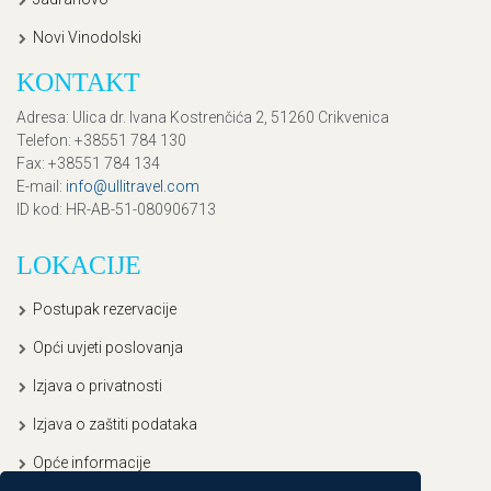
Novi Vinodolski
KONTAKT
Adresa
: Ulica dr. Ivana Kostrenčića 2, 51260 Crikvenica
Telefon
: +38551 784 130
Fax
: +38551 784 134
E-mail
:
info@ullitravel.com
ID kod
: HR-AB-51-080906713
LOKACIJE
Postupak rezervacije
Opći uvjeti poslovanja
Izjava o privatnosti
Izjava o zaštiti podataka
Opće informacije