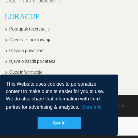
ID kod
: HR-AB-51-080906713
LOKACIJE
Postupak rezervacije
Opći uvjeti poslovanja
Izjava o privatnosti
Izjava o zaštiti podataka
Opće informacije
This Website uses cookies to personalize
content to make our site easier for you to use.
We do also share that information with third
Copyright © 2020, Ullitravel |
Sitemap
| Powered by
Agendum
parties for advertising & analytics.
More info
Got it!