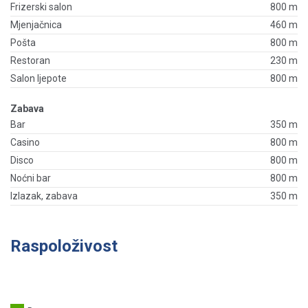
Frizerski salon
800 m
Mjenjačnica
460 m
Pošta
800 m
Restoran
230 m
Salon ljepote
800 m
Zabava
Bar
350 m
Casino
800 m
Disco
800 m
Noćni bar
800 m
Izlazak, zabava
350 m
Raspoloživost