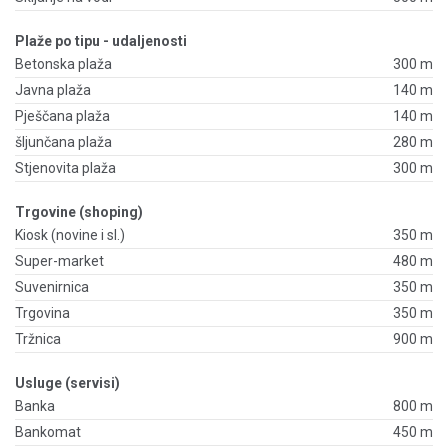
Plaže po tipu - udaljenosti
Betonska plaža
300 m
Javna plaža
140 m
Pješčana plaža
140 m
šljunčana plaža
280 m
Stjenovita plaža
300 m
Trgovine (shoping)
Kiosk (novine i sl.)
350 m
Super-market
480 m
Suvenirnica
350 m
Trgovina
350 m
Tržnica
900 m
Usluge (servisi)
Banka
800 m
Bankomat
450 m