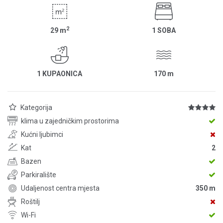
2
29
m
1 SOBA
1 KUPAONICA
170
m
Kategorija
klima u zajedničkim prostorima
Kućni ljubimci
Kat
2
Bazen
Parkiralište
Udaljenost centra mjesta
350 m
Roštilj
Wi-Fi