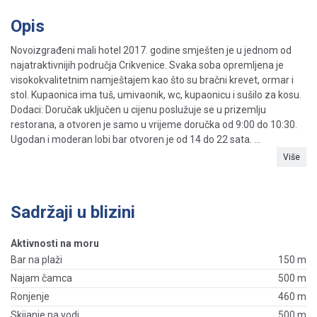
Opis
Novoizgrađeni mali hotel 2017. godine smješten je u jednom od
najatraktivnijih područja Crikvenice. Svaka soba opremljena je
visokokvalitetnim namještajem kao što su bračni krevet, ormar i
stol. Kupaonica ima tuš, umivaonik, wc, kupaonicu i sušilo za kosu.
Dodaci: Doručak uključen u cijenu poslužuje se u prizemlju
restorana, a otvoren je samo u vrijeme doručka od 9:00 do 10:30.
Ugodan i moderan lobi bar otvoren je od 14 do 22 sata. ...
Više
Sadržaji u blizini
Aktivnosti na moru
Bar na plaži
150 m
Najam čamca
500 m
Ronjenje
460 m
Skijanje na vodi
500 m