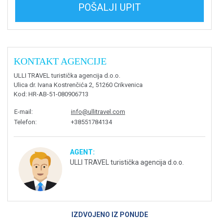
POŠALJI UPIT
KONTAKT AGENCIJE
ULLI TRAVEL turistička agencija d.o.o.
Ulica dr. Ivana Kostrenčića 2, 51260 Crikvenica
Kod
: HR-AB-51-080906713
E-mail
:
info@ullitravel.com
Telefon
:
+38551784134
AGENT:
ULLI TRAVEL turistička agencija d.o.o.
IZDVOJENO IZ PONUDE