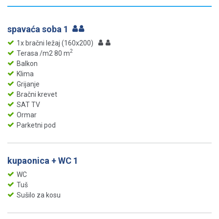
spavaća soba 1
1x bračni ležaj (160x200)
2
Terasa /m2 80 m
Balkon
Klima
Grijanje
Bračni krevet
SAT TV
Ormar
Parketni pod
kupaonica + WC 1
WC
Tuš
Sušilo za kosu