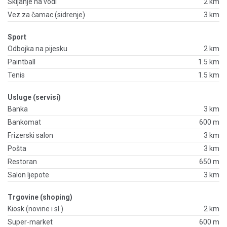
Skijanje na vodi
2 km
Vez za čamac (sidrenje)
3 km
Sport
Odbojka na pijesku
2 km
Paintball
1.5 km
Tenis
1.5 km
Usluge (servisi)
Banka
3 km
Bankomat
600 m
Frizerski salon
3 km
Pošta
3 km
Restoran
650 m
Salon ljepote
3 km
Trgovine (shoping)
Kiosk (novine i sl.)
2 km
Super-market
600 m