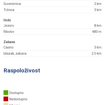
Suvenirnica
2 km
Tržnica
3 km
Hobi
Jezero
8 km
Ribolov
480 m
Zabava
Casino
3 km
Izlazak, zabava
2.5 km
Raspoloživost
Dostupno
Nedostupno