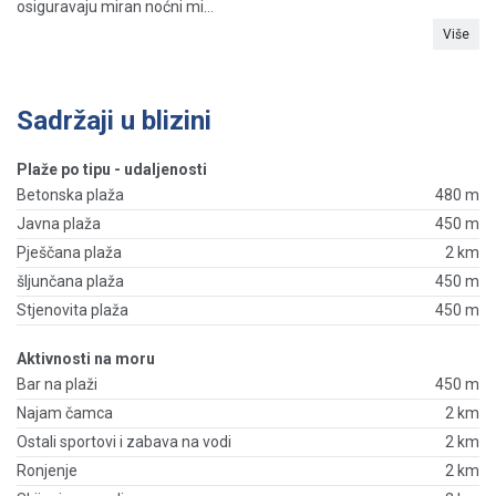
osiguravaju miran noćni mi...
Više
Sadržaji u blizini
Plaže po tipu - udaljenosti
Betonska plaža
480 m
Javna plaža
450 m
Pješčana plaža
2 km
šljunčana plaža
450 m
Stjenovita plaža
450 m
Aktivnosti na moru
Bar na plaži
450 m
Najam čamca
2 km
Ostali sportovi i zabava na vodi
2 km
Ronjenje
2 km