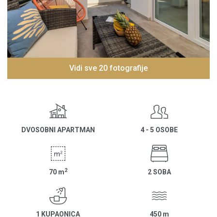
Vidi sve 20 fotografije
DVOSOBNI APARTMAN
4 - 5 OSOBE
2
70
m
2 SOBA
1 KUPAONICA
450
m