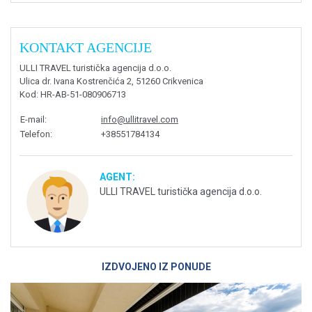
KONTAKT AGENCIJE
ULLI TRAVEL turistička agencija d.o.o.
Ulica dr. Ivana Kostrenčića 2, 51260 Crikvenica
Kod
: HR-AB-51-080906713
E-mail
:
info@ullitravel.com
Telefon
:
+38551784134
AGENT:
ULLI TRAVEL turistička agencija d.o.o.
IZDVOJENO IZ PONUDE