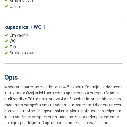
Bračni krevet
Ormar
kupaonica + WC 1
Umivaonik
WC
Tuš
Sušilo za kosu
Opis
Moderan apartman za odmor za 4-5 osoba u Dramlju – udobnost i
stil uz more Ovaj stilski namješten apartman za odmor u Dramlju
nudi otprilike 70 m² prostora za 4 do 5 osoba i impresionira svojim
modernim namještajem i ugodnom atmosferom. Otvoreni dnevni
boravak sa sofom, blagovaonskim stolom i potpuno opremljenom
kuhinjom čini srce apartmana - idealno za provođenje vremena s
obitelji ili prijateljima. Dvije udobne, moderne spavaće sobe