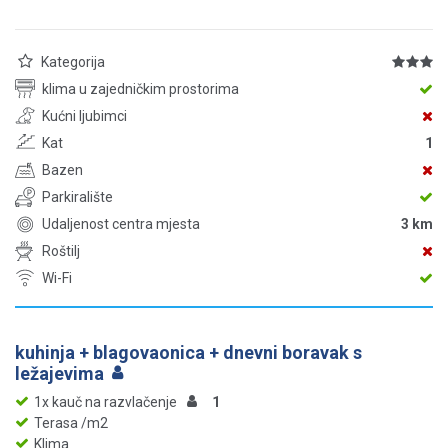
Kategorija
klima u zajedničkim prostorima
Kućni ljubimci
Kat
1
Bazen
Parkiralište
Udaljenost centra mjesta
3 km
Roštilj
Wi-Fi
kuhinja + blagovaonica + dnevni boravak s
ležajevima
1x kauč na razvlačenje
1
Terasa /m2
Klima