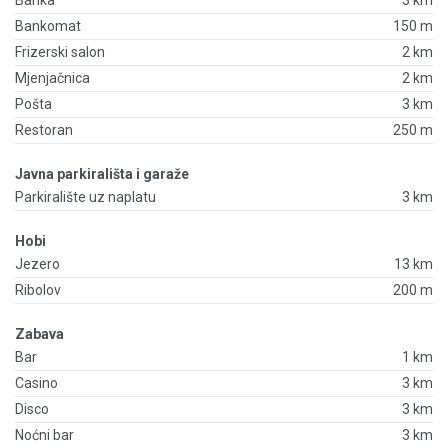
Bankomat
150 m
Frizerski salon
2 km
Mjenjačnica
2 km
Pošta
3 km
Restoran
250 m
Javna parkirališta i garaže
Parkiralište uz naplatu
3 km
Hobi
Jezero
13 km
Ribolov
200 m
Zabava
Bar
1 km
Casino
3 km
Disco
3 km
Noćni bar
3 km