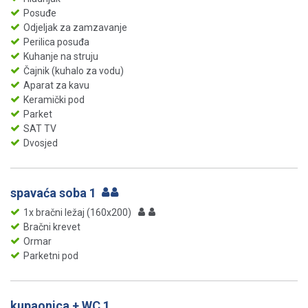
Posuđe
Odjeljak za zamzavanje
Perilica posuđa
Kuhanje na struju
Čajnik (kuhalo za vodu)
Aparat za kavu
Keramički pod
Parket
SAT TV
Dvosjed
spavaća soba 1
1x bračni ležaj (160x200)
Bračni krevet
Ormar
Parketni pod
kupaonica + WC 1