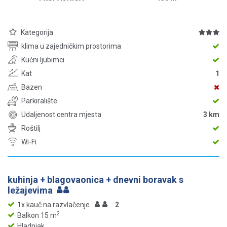
Kategorija
klima u zajedničkim prostorima
Kućni ljubimci
Kat
1
Bazen
Parkiralište
Udaljenost centra mjesta
3 km
Roštilj
Wi-Fi
kuhinja + blagovaonica + dnevni boravak s
ležajevima
1x kauč na razvlačenje
2
2
Balkon 15 m
Hladnjak