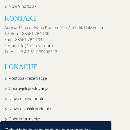
Novi Vinodolski
KONTAKT
Adresa
: Ulica dr. Ivana Kostrenčića 2, 51260 Crikvenica
Telefon
: +38551 784 130
Fax
: +38551 784 134
E-mail
:
info@ullitravel.com
ID kod
: HR-AB-51-080906713
LOKACIJE
Postupak rezervacije
Opći uvjeti poslovanja
Izjava o privatnosti
Izjava o zaštiti podataka
Opće informacije