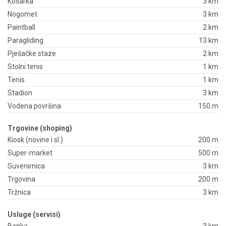
Košarka
3 km
Nogomet
3 km
Paintball
2 km
Paragliding
13 km
Pješačke staze
2 km
Stolni tenis
1 km
Tenis
1 km
Stadion
3 km
Vodena površina
150 m
Trgovine (shoping)
Kiosk (novine i sl.)
200 m
Super-market
500 m
Suvenirnica
3 km
Trgovina
200 m
Tržnica
3 km
Usluge (servisi)
Banka
3 km