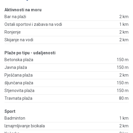
Aktivnosti na moru
Bar na plaži
2 km
Ostali sportovi i zabava na vodi
1 km
Ronjenje
2 km
Skijanje na vodi
2 km
Plaže po tipu - udaljenosti
Betonska plaža
150 m
Javna plaža
150 m
Pješčana plaža
2 km
šljunčana plaža
150 m
Stjenovita plaža
150 m
Travnata plaža
80 m
Sport
Badminton
1 km
Iznajmljivanje bicikala
2 km