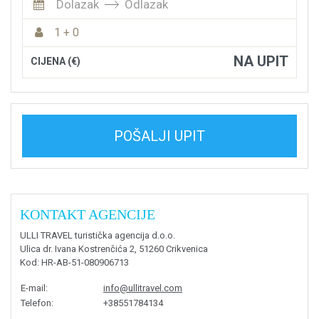
Dolazak
Odlazak
1 + 0
NA UPIT
CIJENA (€)
POŠALJI UPIT
KONTAKT AGENCIJE
ULLI TRAVEL turistička agencija d.o.o.
Ulica dr. Ivana Kostrenčića 2, 51260 Crikvenica
Kod
: HR-AB-51-080906713
E-mail
:
info@ullitravel.com
Telefon
:
+38551784134