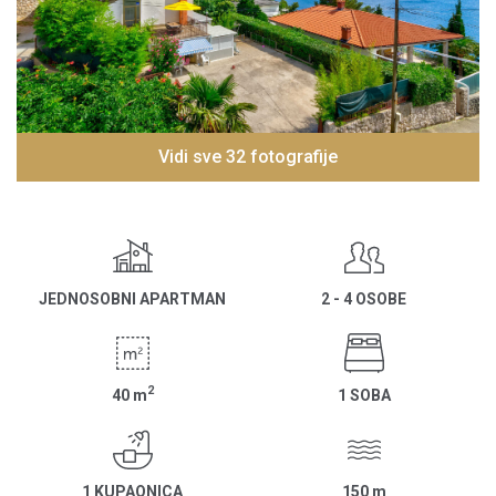
Vidi sve 32 fotografije
JEDNOSOBNI APARTMAN
2 - 4 OSOBE
2
40
m
1 SOBA
1 KUPAONICA
150
m