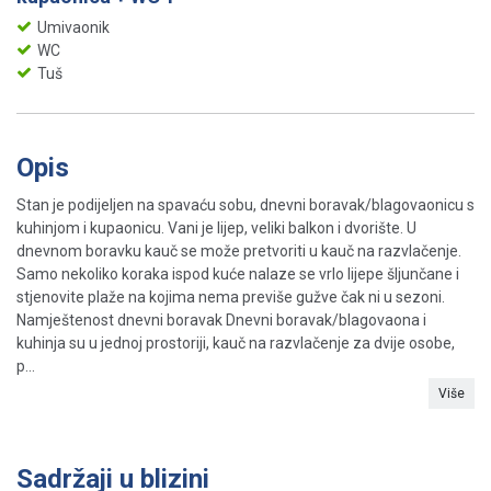
Umivaonik
WC
Tuš
Opis
Stan je podijeljen na spavaću sobu, dnevni boravak/blagovaonicu s
kuhinjom i kupaonicu. Vani je lijep, veliki balkon i dvorište. U
dnevnom boravku kauč se može pretvoriti u kauč na razvlačenje.
Samo nekoliko koraka ispod kuće nalaze se vrlo lijepe šljunčane i
stjenovite plaže na kojima nema previše gužve čak ni u sezoni.
Namještenost dnevni boravak Dnevni boravak/blagovaona i
kuhinja su u jednoj prostoriji, kauč na razvlačenje za dvije osobe,
p...
Više
Sadržaji u blizini