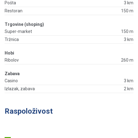
Pošta
3 km
Restoran
150 m
Trgovine (shoping)
Super-market
150 m
Tržnica
3 km
Hobi
Ribolov
260 m
Zabava
Casino
3 km
Izlazak, zabava
2 km
Raspoloživost