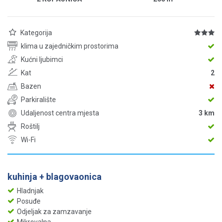
Kategorija
klima u zajedničkim prostorima
Kućni ljubimci
Kat
2
Bazen
Parkiralište
Udaljenost centra mjesta
3 km
Roštilj
Wi-Fi
kuhinja + blagovaonica
Hladnjak
Posuđe
Odjeljak za zamzavanje