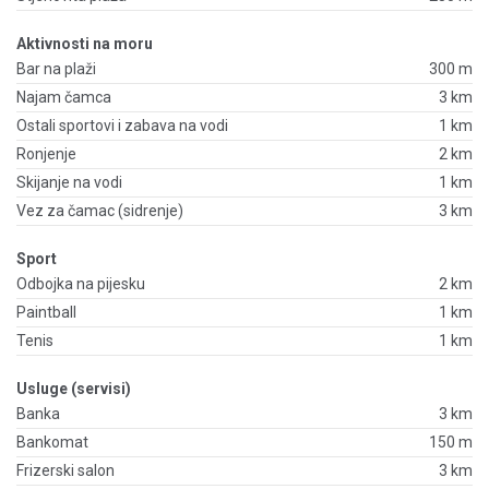
Aktivnosti na moru
Bar na plaži
300 m
Najam čamca
3 km
Ostali sportovi i zabava na vodi
1 km
Ronjenje
2 km
Skijanje na vodi
1 km
Vez za čamac (sidrenje)
3 km
Sport
Odbojka na pijesku
2 km
Paintball
1 km
Tenis
1 km
Usluge (servisi)
Banka
3 km
Bankomat
150 m
Frizerski salon
3 km