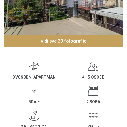
Vidi sve 39 fotografije
DVOSOBNI APARTMAN
4 - 5 OSOBE
2
50
m
2 SOBA
2 KUPAONICA
260
m