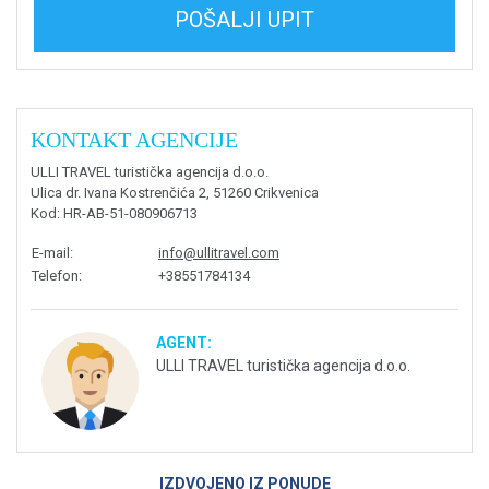
POŠALJI UPIT
KONTAKT AGENCIJE
ULLI TRAVEL turistička agencija d.o.o.
Ulica dr. Ivana Kostrenčića 2, 51260 Crikvenica
Kod
: HR-AB-51-080906713
E-mail
:
info@ullitravel.com
Telefon
:
+38551784134
AGENT:
ULLI TRAVEL turistička agencija d.o.o.
IZDVOJENO IZ PONUDE