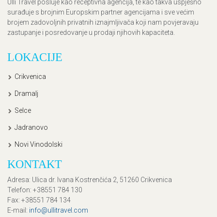
Ulli Travel posluje kao receptivna agencija, te kao takva uspješno
surađuje s brojnim Europskim partner agencijama i sve većim
brojem zadovoljnih privatnih iznajmljivača koji nam povjeravaju
zastupanje i posredovanje u prodaji njihovih kapaciteta.
LOKACIJE
Crikvenica
Dramalj
Selce
Jadranovo
Novi Vinodolski
KONTAKT
Adresa
: Ulica dr. Ivana Kostrenčića 2, 51260 Crikvenica
Telefon
: +38551 784 130
Fax
: +38551 784 134
E-mail
:
info@ullitravel.com