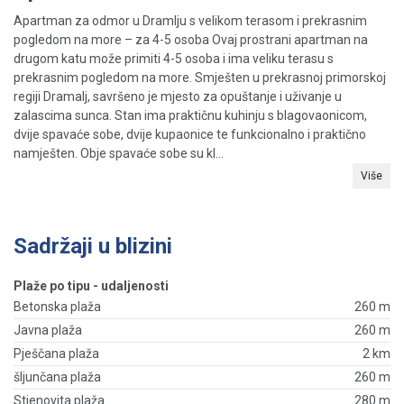
Apartman za odmor u Dramlju s velikom terasom i prekrasnim
pogledom na more – za 4-5 osoba Ovaj prostrani apartman na
drugom katu može primiti 4-5 osoba i ima veliku terasu s
prekrasnim pogledom na more. Smješten u prekrasnoj primorskoj
regiji Dramalj, savršeno je mjesto za opuštanje i uživanje u
zalascima sunca. Stan ima praktičnu kuhinju s blagovaonicom,
dvije spavaće sobe, dvije kupaonice te funkcionalno i praktično
namješten. Obje spavaće sobe su kl...
Više
Sadržaji u blizini
Plaže po tipu - udaljenosti
Betonska plaža
260 m
Javna plaža
260 m
Pješčana plaža
2 km
šljunčana plaža
260 m
Stjenovita plaža
280 m