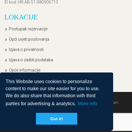
ID kod
: HR-AB-51-080906713
LOKACIJE
Postupak rezervacije
Opći uvjeti poslovanja
Izjava o privatnosti
Izjava o zaštiti podataka
Opće informacije
This Website uses cookies to personalize
content to make our site easier for you to use.
We do also share that information with third
Copyright © 2020, Ullitravel |
Sitemap
| Powered by
Agendum
parties for advertising & analytics.
More info
Got it!