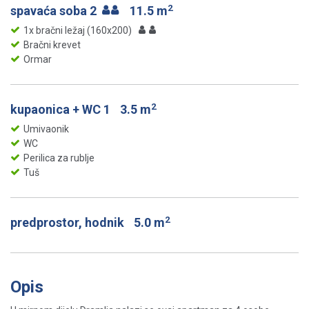
2
spavaća soba 2
11.5 m
1x bračni ležaj (160x200)
Bračni krevet
Ormar
2
kupaonica + WC 1
3.5 m
Umivaonik
WC
Perilica za rublje
Tuš
2
predprostor, hodnik
5.0 m
Opis