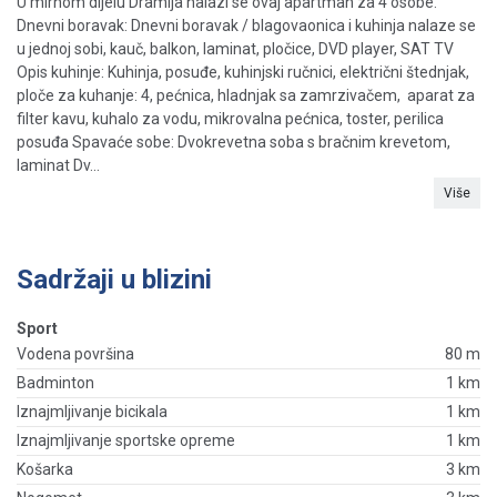
U mirnom dijelu Dramlja nalazi se ovaj apartman za 4 osobe.
Dnevni boravak: Dnevni boravak / blagovaonica i kuhinja nalaze se
u jednoj sobi, kauč, balkon, laminat, pločice, DVD player, SAT TV
Opis kuhinje: Kuhinja, posuđe, kuhinjski ručnici, električni štednjak,
ploče za kuhanje: 4, pećnica, hladnjak sa zamrzivačem, aparat za
filter kavu, kuhalo za vodu, mikrovalna pećnica, toster, perilica
posuđa Spavaće sobe: Dvokrevetna soba s bračnim krevetom,
laminat Dv...
Više
Sadržaji u blizini
Sport
Vodena površina
80 m
Badminton
1 km
Iznajmljivanje bicikala
1 km
Iznajmljivanje sportske opreme
1 km
Košarka
3 km