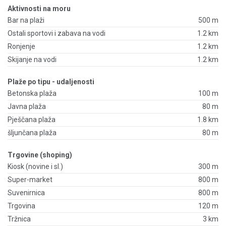
Aktivnosti na moru
Bar na plaži
500 m
Ostali sportovi i zabava na vodi
1.2 km
Ronjenje
1.2 km
Skijanje na vodi
1.2 km
Plaže po tipu - udaljenosti
Betonska plaža
100 m
Javna plaža
80 m
Pješčana plaža
1.8 km
šljunčana plaža
80 m
Trgovine (shoping)
Kiosk (novine i sl.)
300 m
Super-market
800 m
Suvenirnica
800 m
Trgovina
120 m
Tržnica
3 km