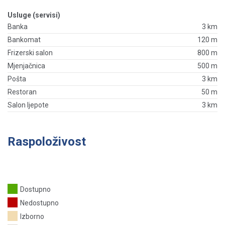
Usluge (servisi)
Banka
3 km
Bankomat
120 m
Frizerski salon
800 m
Mjenjačnica
500 m
Pošta
3 km
Restoran
50 m
Salon ljepote
3 km
Raspoloživost
Dostupno
Nedostupno
Izborno