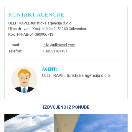
KONTAKT AGENCIJE
ULLI TRAVEL turistička agencija d.o.o.
Ulica dr. Ivana Kostrenčića 2, 51260 Crikvenica
Kod
: HR-AB-51-080906713
E-mail
:
info@ullitravel.com
Telefon
:
+38551784134
AGENT:
ULLI TRAVEL turistička agencija d.o.o.
IZDVOJENO IZ PONUDE