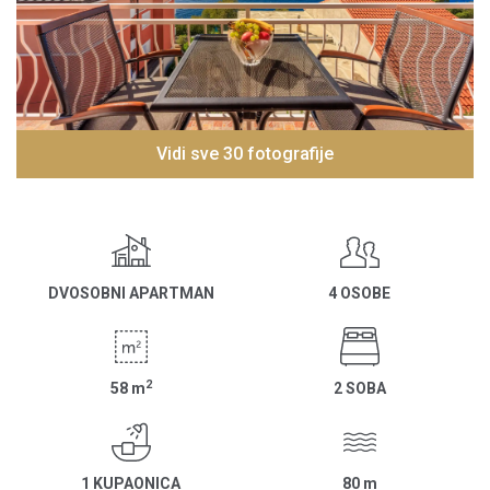
Vidi sve 30 fotografije
DVOSOBNI APARTMAN
4 OSOBE
2
58
m
2 SOBA
1 KUPAONICA
80
m