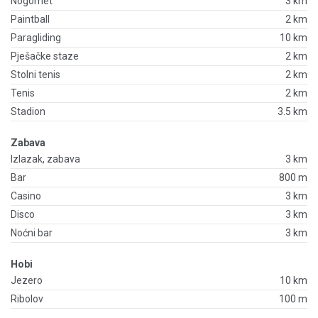
Nogomet
3 km
Paintball
2 km
Paragliding
10 km
Pješačke staze
2 km
Stolni tenis
2 km
Tenis
2 km
Stadion
3.5 km
Zabava
Izlazak, zabava
3 km
Bar
800 m
Casino
3 km
Disco
3 km
Noćni bar
3 km
Hobi
Jezero
10 km
Ribolov
100 m