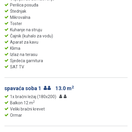
Perilica posuđa
Štednjak
Mikrovalna
Toster
Kuhanje na struju
Čajnik (kuhalo za vodu)
Aparat za kavu
Klima
Izlaz na terasu
Sjedeća garnitura
SAT TV
2
spavaća soba 1
13.0 m
1x bračni ležaj (180x200)
2
Balkon 12 m
Veliki bračni krevet
Ormar