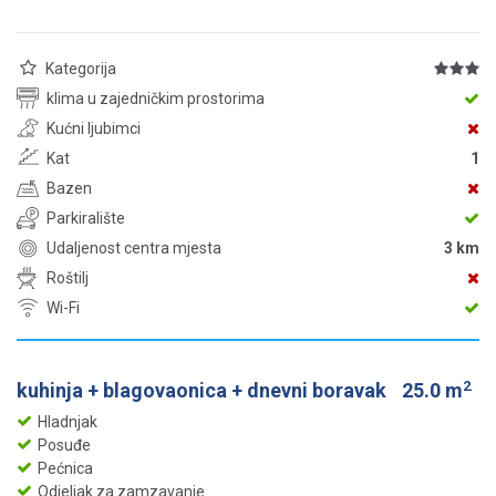
Kategorija
klima u zajedničkim prostorima
Kućni ljubimci
Kat
1
Bazen
Parkiralište
Udaljenost centra mjesta
3 km
Roštilj
Wi-Fi
2
kuhinja + blagovaonica + dnevni boravak
25.0 m
Hladnjak
Posuđe
Pećnica
Odjeljak za zamzavanje