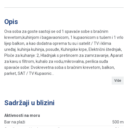
Opis
Ova soba za goste sastoji se od 1 spavaće sobe s bračnim
krevetom,kuhinjom i bagavaonicom, 1 kupaonicom s tušem i 1 vrlo
lijep balkon, a kao dodatna oprema tu su i satelit / TV i klima
uređaj. kuhinja kuhinja, posuđe, Kuhinjske krpe, Električni štednjak,
Ploče za kuhanje: 2, Hladnjak s pretincem za zamrzavanje, Aparat
za kavu s filtrom, kuhalo za vodu,mikrovalna, perilica suđa
spavaće sobe: Dvokrevetna soba s bračnim krevetom, balkon,
parket, SAT / TV Kupaonic...
Više
Sadržaji u blizini
Aktivnosti na moru
Bar na plaži
500 m