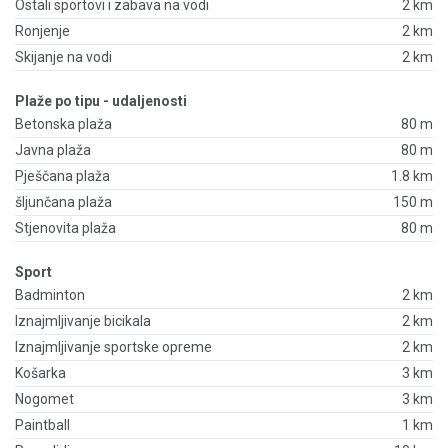
Ostali sportovi i zabava na vodi
2 km
Ronjenje
2 km
Skijanje na vodi
2 km
Plaže po tipu - udaljenosti
Betonska plaža
80 m
Javna plaža
80 m
Pješčana plaža
1.8 km
šljunčana plaža
150 m
Stjenovita plaža
80 m
Sport
Badminton
2 km
Iznajmljivanje bicikala
2 km
Iznajmljivanje sportske opreme
2 km
Košarka
3 km
Nogomet
3 km
Paintball
1 km