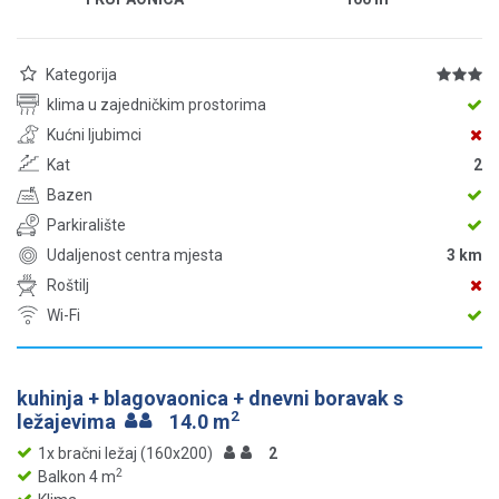
Kategorija
klima u zajedničkim prostorima
Kućni ljubimci
Kat
2
Bazen
Parkiralište
Udaljenost centra mjesta
3 km
Roštilj
Wi-Fi
kuhinja + blagovaonica + dnevni boravak s
2
ležajevima
14.0 m
1x bračni ležaj (160x200)
2
2
Balkon 4 m