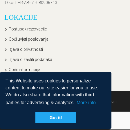
ID kod
: HR-AB-51-080906713
LOKACIJE
Postupak rezervacije
Opći uvjeti poslovanja
Izjava o privatnosti
Izjava o zaštiti podataka
Opće informacije
This Website uses cookies to personalize
content to make our site easier for you to use.
We do also share that information with third
Copyright © 2020, Ullitravel |
Sitemap
| Powered by
Agendum
parties for advertising & analytics.
More info
Got it!