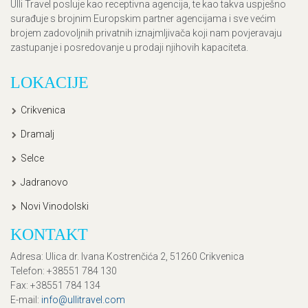
Ulli Travel posluje kao receptivna agencija, te kao takva uspješno
surađuje s brojnim Europskim partner agencijama i sve većim
brojem zadovoljnih privatnih iznajmljivača koji nam povjeravaju
zastupanje i posredovanje u prodaji njihovih kapaciteta.
LOKACIJE
Crikvenica
Dramalj
Selce
Jadranovo
Novi Vinodolski
KONTAKT
Adresa
: Ulica dr. Ivana Kostrenčića 2, 51260 Crikvenica
Telefon
: +38551 784 130
Fax
: +38551 784 134
E-mail
:
info@ullitravel.com