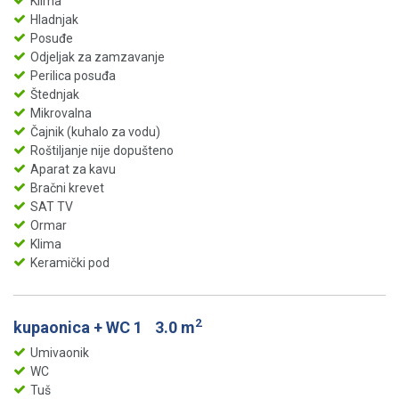
Klima
Hladnjak
Posuđe
Odjeljak za zamzavanje
Perilica posuđa
Štednjak
Mikrovalna
Čajnik (kuhalo za vodu)
Roštiljanje nije dopušteno
Aparat za kavu
Bračni krevet
SAT TV
Ormar
Klima
Keramički pod
2
kupaonica + WC 1
3.0 m
Umivaonik
WC
Tuš