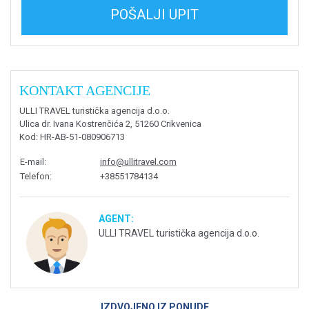
POŠALJI UPIT
KONTAKT AGENCIJE
ULLI TRAVEL turistička agencija d.o.o.
Ulica dr. Ivana Kostrenčića 2, 51260 Crikvenica
Kod
: HR-AB-51-080906713
E-mail
:
info@ullitravel.com
Telefon
:
+38551784134
AGENT:
ULLI TRAVEL turistička agencija d.o.o.
IZDVOJENO IZ PONUDE