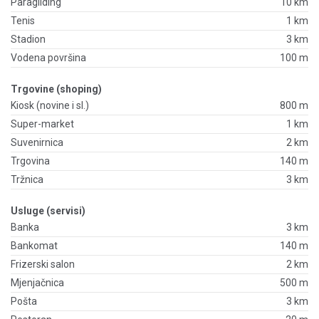
Paragliding
10 km
Tenis
1 km
Stadion
3 km
Vodena površina
100 m
Trgovine (shoping)
Kiosk (novine i sl.)
800 m
Super-market
1 km
Suvenirnica
2 km
Trgovina
140 m
Tržnica
3 km
Usluge (servisi)
Banka
3 km
Bankomat
140 m
Frizerski salon
2 km
Mjenjačnica
500 m
Pošta
3 km