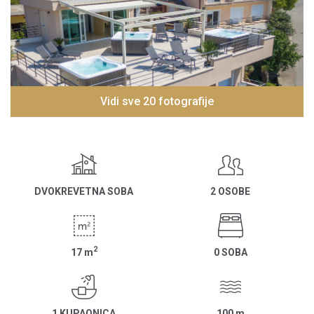
Vidi sve 20 fotografije
DVOKREVETNA SOBA
2 OSOBE
2
17
m
0 SOBA
1 KUPAONICA
100
m