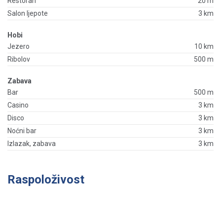
Restoran
20 m
Salon ljepote
3 km
Hobi
Jezero
10 km
Ribolov
500 m
Zabava
Bar
500 m
Casino
3 km
Disco
3 km
Noćni bar
3 km
Izlazak, zabava
3 km
Raspoloživost