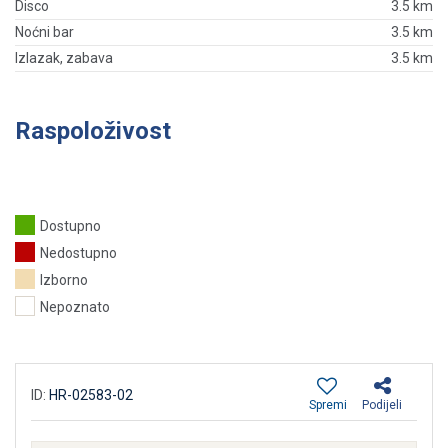
Disco
3.5 km
Noćni bar
3.5 km
Izlazak, zabava
3.5 km
Raspoloživost
Dostupno
Nedostupno
Izborno
Nepoznato
ID:
HR-02583-02
Spremi
Podijeli