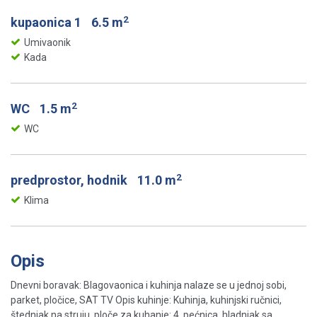
2
kupaonica 1
6.5 m
Umivaonik
Kada
2
WC
1.5 m
WC
2
predprostor, hodnik
11.0 m
Klima
Opis
Dnevni boravak: Blagovaonica i kuhinja nalaze se u jednoj sobi,
parket, pločice, SAT TV Opis kuhinje: Kuhinja, kuhinjski ručnici,
štednjak na struju, ploče za kuhanje: 4, pećnica, hladnjak sa