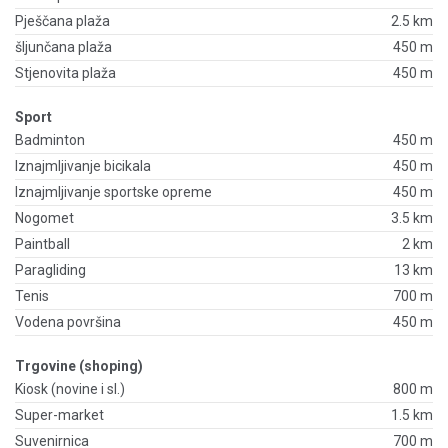
Pješčana plaža
2.5 km
šljunčana plaža
450 m
Stjenovita plaža
450 m
Sport
Badminton
450 m
Iznajmljivanje bicikala
450 m
Iznajmljivanje sportske opreme
450 m
Nogomet
3.5 km
Paintball
2 km
Paragliding
13 km
Tenis
700 m
Vodena površina
450 m
Trgovine (shoping)
Kiosk (novine i sl.)
800 m
Super-market
1.5 km
Suvenirnica
700 m