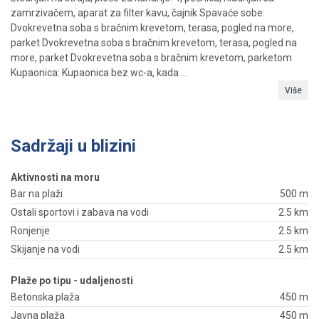
zamrzivačem, aparat za filter kavu, čajnik Spavaće sobe:
Dvokrevetna soba s bračnim krevetom, terasa, pogled na more,
parket Dvokrevetna soba s bračnim krevetom, terasa, pogled na
more, parket Dvokrevetna soba s bračnim krevetom, parketom
Kupaonica: Kupaonica bez wc-a, kada ...
Više
Sadržaji u blizini
Aktivnosti na moru
Bar na plaži
500 m
Ostali sportovi i zabava na vodi
2.5 km
Ronjenje
2.5 km
Skijanje na vodi
2.5 km
Plaže po tipu - udaljenosti
Betonska plaža
450 m
Javna plaža
450 m