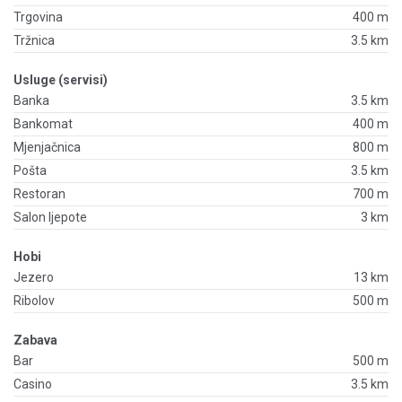
Trgovina
400 m
Tržnica
3.5 km
Usluge (servisi)
Banka
3.5 km
Bankomat
400 m
Mjenjačnica
800 m
Pošta
3.5 km
Restoran
700 m
Salon ljepote
3 km
Hobi
Jezero
13 km
Ribolov
500 m
Zabava
Bar
500 m
Casino
3.5 km