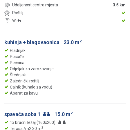
Udaljenost centra mjesta
3.5 km
Roštilj
Wi-Fi
2
kuhinja + blagovaonica
23.0 m
Hladnjak
Posuđe
Pećnica
Odjeljak za zamzavanje
Štednjak
Zajednički roštilj
Čajnik (kuhalo za vodu)
Aparat za kavu
2
spavaća soba 1
15.0 m
1x bračni ležaj (160x200)
2
Terasa /m2 30 m