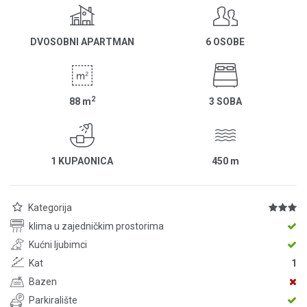
DVOSOBNI APARTMAN
6 OSOBE
2
88
m
3 SOBA
1 KUPAONICA
450
m
Kategorija
klima u zajedničkim prostorima
Kućni ljubimci
Kat
1
Bazen
Parkiralište