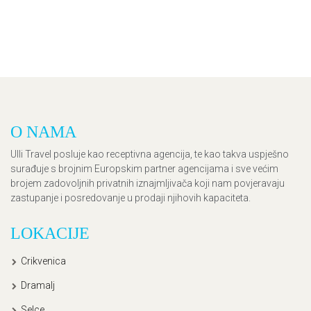
O NAMA
Ulli Travel posluje kao receptivna agencija, te kao takva uspješno
surađuje s brojnim Europskim partner agencijama i sve većim
brojem zadovoljnih privatnih iznajmljivača koji nam povjeravaju
zastupanje i posredovanje u prodaji njihovih kapaciteta.
LOKACIJE
Crikvenica
Dramalj
Selce