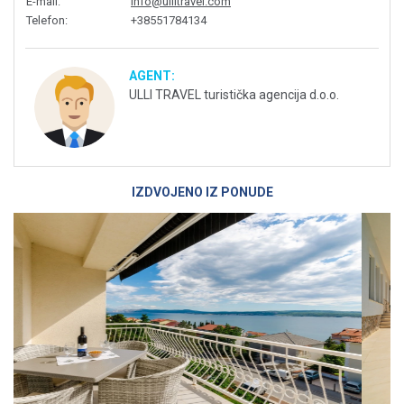
E-mail
:
info@ullitravel.com
Telefon
:
+38551784134
AGENT:
ULLI TRAVEL turistička agencija d.o.o.
IZDVOJENO IZ PONUDE