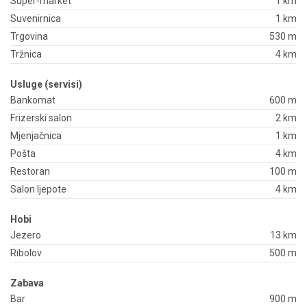
Super-market
1 km
Suvenirnica
1 km
Trgovina
530 m
Tržnica
4 km
Usluge (servisi)
Bankomat
600 m
Frizerski salon
2 km
Mjenjačnica
1 km
Pošta
4 km
Restoran
100 m
Salon ljepote
4 km
Hobi
Jezero
13 km
Ribolov
500 m
Zabava
Bar
900 m