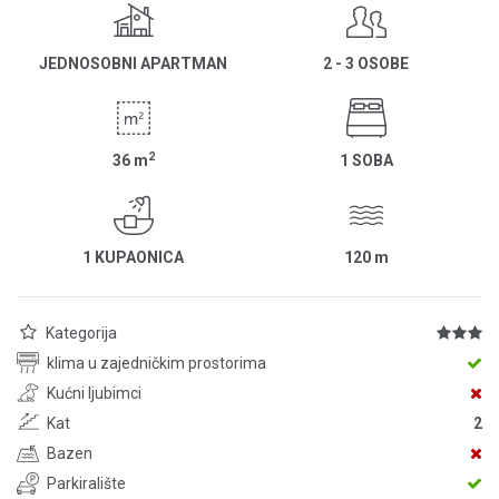
JEDNOSOBNI APARTMAN
2 - 3 OSOBE
2
36
m
1 SOBA
1 KUPAONICA
120
m
Kategorija
klima u zajedničkim prostorima
Kućni ljubimci
Kat
2
Bazen
Parkiralište