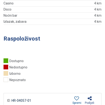
Casino
4 km
Disco
4 km
Noćni bar
4 km
Izlazak, zabava
4 km
Raspoloživost
Dostupno
Nedostupno
Izborno
Nepoznato
ID:
HR-04057-01
Spremi
Podijeli