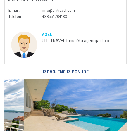
E-mail
:
info@ullitravel.com
Telefon
:
+38551784130
AGENT:
ULLI TRAVEL turistička agencija d.o.o.
IZDVOJENO IZ PONUDE