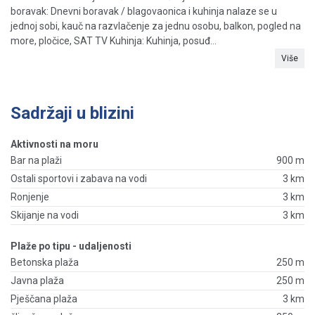
boravak: Dnevni boravak / blagovaonica i kuhinja nalaze se u
jednoj sobi, kauč na razvlačenje za jednu osobu, balkon, pogled na
more, pločice, SAT TV Kuhinja: Kuhinja, posuđ...
Više
Sadržaji u blizini
Aktivnosti na moru
Bar na plaži
900 m
Ostali sportovi i zabava na vodi
3 km
Ronjenje
3 km
Skijanje na vodi
3 km
Plaže po tipu - udaljenosti
Betonska plaža
250 m
Javna plaža
250 m
Pješčana plaža
3 km