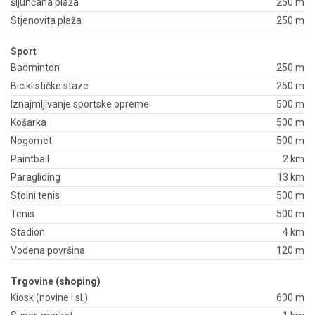
šljunčana plaža
250 m
Stjenovita plaža
250 m
Sport
Badminton
250 m
Biciklističke staze
250 m
Iznajmljivanje sportske opreme
500 m
Košarka
500 m
Nogomet
500 m
Paintball
2 km
Paragliding
13 km
Stolni tenis
500 m
Tenis
500 m
Stadion
4 km
Vodena površina
120 m
Trgovine (shoping)
Kiosk (novine i sl.)
600 m