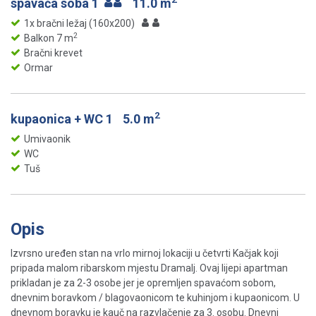
spavaća soba 1
11.0 m
1x bračni ležaj (160x200)
2
Balkon 7 m
Bračni krevet
Ormar
2
kupaonica + WC 1
5.0 m
Umivaonik
WC
Tuš
Opis
Izvrsno uređen stan na vrlo mirnoj lokaciji u četvrti Kačjak koji
pripada malom ribarskom mjestu Dramalj. Ovaj lijepi apartman
prikladan je za 2-3 osobe jer je opremljen spavaćom sobom,
dnevnim boravkom / blagovaonicom te kuhinjom i kupaonicom. U
dnevnom boravku je kauč na razvlačenje za 3. osobu. Dnevni