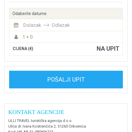
Odaberite datume
Dolazak
Odlazak
1 + 0
NA UPIT
CIJENA (€)
POŠALJI UPIT
KONTAKT AGENCIJE
ULLI TRAVEL turistička agencija d.o.o.
Ulica dr. Ivana Kostrenčića 2, 51260 Crikvenica
Kod
: HR-AB-51-080906713