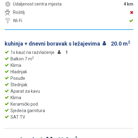
Udaljenost centra mjesta
4 km
Roštilj
Wi-Fi
2
kuhinja + dnevni boravak s ležajevima
20.0 m
1x kauč na razvlačenje
1
2
Balkon 7 m
Klima
Hladnjak
Posuđe
Štednjak
Aparat za kavu
Klima
Keramički pod
Sjedeća garnitura
SAT TV
2