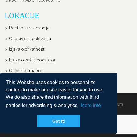
LOKACIJE
Postupak rezervacije
Opći uvjeti poslovanja
Izjava o privatnosti
Izjava o zaštiti podataka
Opće informacije
This Website uses cookies to personalize
content to make our site easier for you to use.
We do also share that information with third
Copyright © 2020, Ullitravel |
Sitemap
| Powered by
Agendum
parties for advertising & analytics.
More info
Got it!