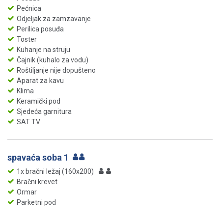
Pećnica
Odjeljak za zamzavanje
Perilica posuđa
Toster
Kuhanje na struju
Čajnik (kuhalo za vodu)
Roštiljanje nije dopušteno
Aparat za kavu
Klima
Keramički pod
Sjedeća garnitura
SAT TV
spavaća soba 1
1x bračni ležaj (160x200)
Bračni krevet
Ormar
Parketni pod