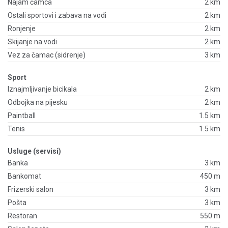
Najam čamca
2 km
Ostali sportovi i zabava na vodi
2 km
Ronjenje
2 km
Skijanje na vodi
2 km
Vez za čamac (sidrenje)
3 km
Sport
Iznajmljivanje bicikala
2 km
Odbojka na pijesku
2 km
Paintball
1.5 km
Tenis
1.5 km
Usluge (servisi)
Banka
3 km
Bankomat
450 m
Frizerski salon
3 km
Pošta
3 km
Restoran
550 m