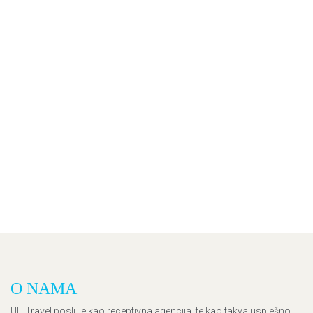
O NAMA
Ulli Travel posluje kao receptivna agencija, te kao takva uspješno