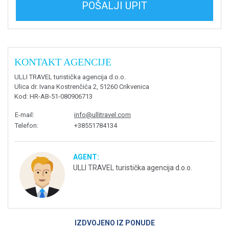
POŠALJI UPIT
KONTAKT AGENCIJE
ULLI TRAVEL turistička agencija d.o.o.
Ulica dr. Ivana Kostrenčića 2, 51260 Crikvenica
Kod
: HR-AB-51-080906713
E-mail
:
info@ullitravel.com
Telefon
:
+38551784134
AGENT:
ULLI TRAVEL turistička agencija d.o.o.
IZDVOJENO IZ PONUDE