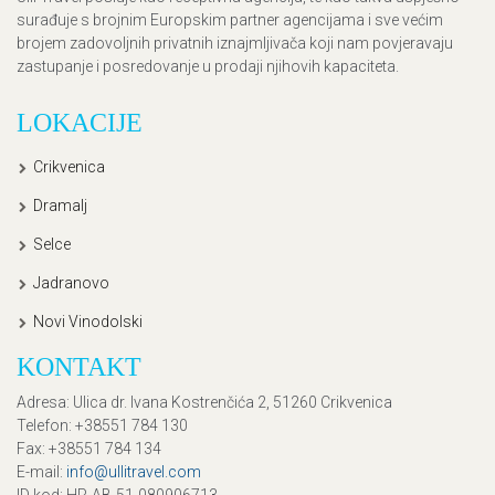
surađuje s brojnim Europskim partner agencijama i sve većim
brojem zadovoljnih privatnih iznajmljivača koji nam povjeravaju
zastupanje i posredovanje u prodaji njihovih kapaciteta.
LOKACIJE
Crikvenica
Dramalj
Selce
Jadranovo
Novi Vinodolski
KONTAKT
Adresa
: Ulica dr. Ivana Kostrenčića 2, 51260 Crikvenica
Telefon
: +38551 784 130
Fax
: +38551 784 134
E-mail
:
info@ullitravel.com
ID kod
: HR-AB-51-080906713