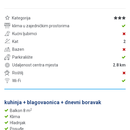
Kategorija
klima u zajedničkim prostorima
Kućni ljubimci
Kat
2
Bazen
Parkiralište
Udaljenost centra mjesta
2.8 km
Roštilj
Wi-Fi
kuhinja + blagovaonica + dnevni boravak
2
Balkon 8 m
Klima
Hladnjak
Posuđe