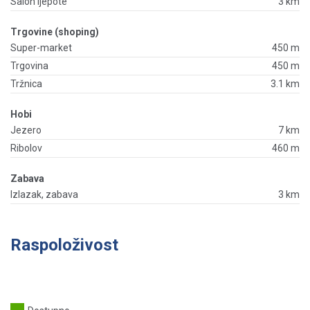
Salon ljepote
3 km
Trgovine (shoping)
Super-market
450 m
Trgovina
450 m
Tržnica
3.1 km
Hobi
Jezero
7 km
Ribolov
460 m
Zabava
Izlazak, zabava
3 km
Raspoloživost