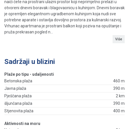
naići ćete na prostrani ulazni prostor koji neprimjetno prelazi u
otvoreni dnevni boravak i blagovaonicu s kuhinjom. Dnevni boravak
je opremljen elegantnom ugradbenom kuhinjom koja nudi sve
potrebne aparate i ostavlja dovoljno prostora za kulinarski razvoj.
Vrhunac apartmana je prostrani balkon koji poziva na opuštanje i
pruža prekrasan pogled n...
Više
Sadržaji u blizini
Plaže po tipu - udaljenosti
Betonska plaža
460 m
Javna plaža
390 m
Pješčana plaža
2 km
šljunčana plaža
390 m
Stjenovita plaža
400 m
Aktivnosti na moru