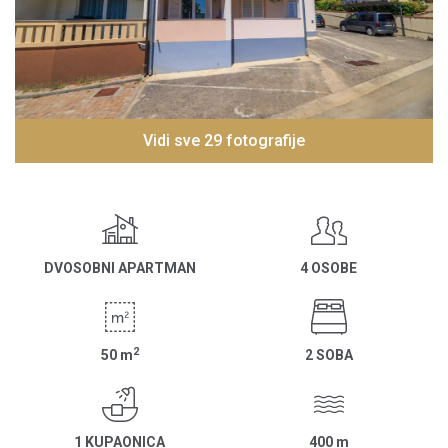
Vidi sve 29 fotografije
DVOSOBNI APARTMAN
4 OSOBE
2
50
m
2 SOBA
1 KUPAONICA
400
m