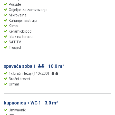
Posuđe
Odjeljak za zamzavanje
Mikrovalna
Kuhanje na struju
Klima
Keramički pod
Izlaz na terasu
SAT TV
Trosjed
2
spavaća soba 1
10.0 m
1x bračni ležaj (140x200)
Bračni krevet
Ormar
2
kupaonica + WC 1
3.0 m
Umivaonik