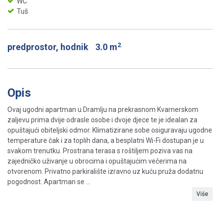
WC
Tuš
2
predprostor, hodnik
3.0 m
Opis
Ovaj ugodni apartman u Dramlju na prekrasnom Kvarnerskom
zaljevu prima dvije odrasle osobe i dvoje djece te je idealan za
opuštajući obiteljski odmor. Klimatizirane sobe osiguravaju ugodne
temperature čak i za toplih dana, a besplatni Wi-Fi dostupan je u
svakom trenutku. Prostrana terasa s roštiljem poziva vas na
zajedničko uživanje u obrocima i opuštajućim večerima na
otvorenom. Privatno parkiralište izravno uz kuću pruža dodatnu
pogodnost. Apartman se ...
Više