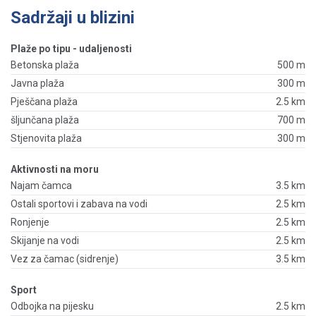
Sadržaji u blizini
Plaže po tipu - udaljenosti
Betonska plaža
500 m
Javna plaža
300 m
Pješčana plaža
2.5 km
šljunčana plaža
700 m
Stjenovita plaža
300 m
Aktivnosti na moru
Najam čamca
3.5 km
Ostali sportovi i zabava na vodi
2.5 km
Ronjenje
2.5 km
Skijanje na vodi
2.5 km
Vez za čamac (sidrenje)
3.5 km
Sport
Odbojka na pijesku
2.5 km