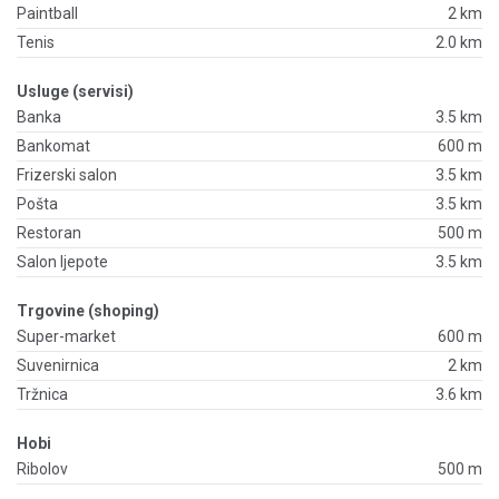
Paintball
2 km
Tenis
2.0 km
Usluge (servisi)
Banka
3.5 km
Bankomat
600 m
Frizerski salon
3.5 km
Pošta
3.5 km
Restoran
500 m
Salon ljepote
3.5 km
Trgovine (shoping)
Super-market
600 m
Suvenirnica
2 km
Tržnica
3.6 km
Hobi
Ribolov
500 m