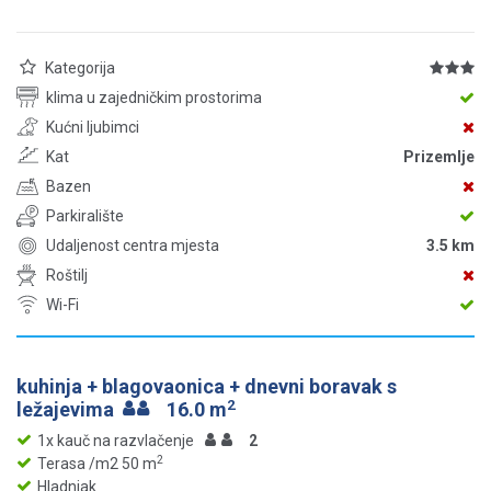
Kategorija
klima u zajedničkim prostorima
Kućni ljubimci
Kat
Prizemlje
Bazen
Parkiralište
Udaljenost centra mjesta
3.5 km
Roštilj
Wi-Fi
kuhinja + blagovaonica + dnevni boravak s
2
ležajevima
16.0 m
1x kauč na razvlačenje
2
2
Terasa /m2 50 m
Hladnjak