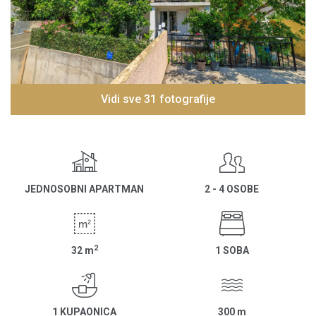
Vidi sve 31 fotografije
JEDNOSOBNI APARTMAN
2 - 4 OSOBE
2
32
m
1 SOBA
1 KUPAONICA
300
m