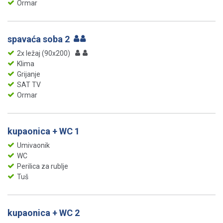
Ormar
spavaća soba 2
2x ležaj (90x200)
Klima
Grijanje
SAT TV
Ormar
kupaonica + WC 1
Umivaonik
WC
Perilica za rublje
Tuš
kupaonica + WC 2