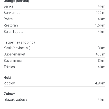
Usluge (servisi)
Banka
4 km
Bankomat
400 m
Pošta
4 km
Restoran
1.6 km
Salon ljepote
4 km
Trgovine (shoping)
Kiosk (novine i sl.)
3 km
Super-market
400 m
Suvenirnica
3 km
Tržnica
4 km
Hobi
Ribolov
4.8 km
Zabava
Izlazak, zabava
4 km