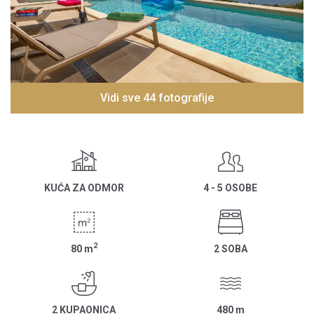
Vidi sve 44 fotografije
KUĆA ZA ODMOR
4 - 5 OSOBE
2
80
m
2 SOBA
2 KUPAONICA
480
m