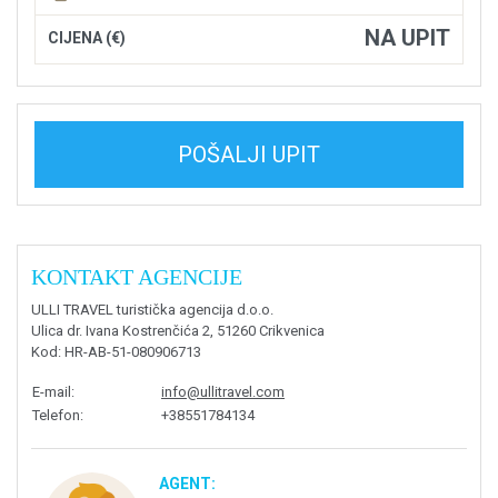
NA UPIT
CIJENA (€)
POŠALJI UPIT
KONTAKT AGENCIJE
ULLI TRAVEL turistička agencija d.o.o.
Ulica dr. Ivana Kostrenčića 2, 51260 Crikvenica
Kod
: HR-AB-51-080906713
E-mail
:
info@ullitravel.com
Telefon
:
+38551784134
AGENT: