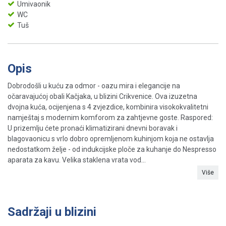
Umivaonik
WC
Tuš
Opis
Dobrodošli u kuću za odmor - oazu mira i elegancije na
očaravajućoj obali Kačjaka, u blizini Crikvenice. Ova izuzetna
dvojna kuća, ocijenjena s 4 zvjezdice, kombinira visokokvalitetni
namještaj s modernim komforom za zahtjevne goste. Raspored:
U prizemlju ćete pronaći klimatizirani dnevni boravak i
blagovaonicu s vrlo dobro opremljenom kuhinjom koja ne ostavlja
nedostatkom želje - od indukcijske ploče za kuhanje do Nespresso
aparata za kavu. Velika staklena vrata vod...
Više
Sadržaji u blizini