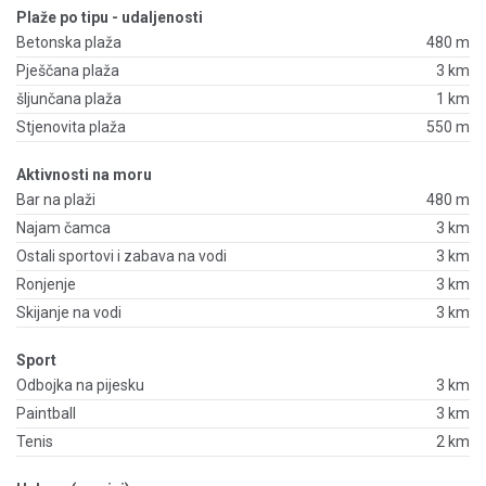
Plaže po tipu - udaljenosti
Betonska plaža
480 m
Pješčana plaža
3 km
šljunčana plaža
1 km
Stjenovita plaža
550 m
Aktivnosti na moru
Bar na plaži
480 m
Najam čamca
3 km
Ostali sportovi i zabava na vodi
3 km
Ronjenje
3 km
Skijanje na vodi
3 km
Sport
Odbojka na pijesku
3 km
Paintball
3 km
Tenis
2 km