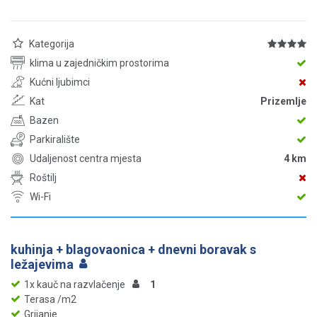
Kategorija
klima u zajedničkim prostorima
Kućni ljubimci
Kat
Prizemlje
Bazen
Parkiralište
Udaljenost centra mjesta
4 km
Roštilj
Wi-Fi
kuhinja + blagovaonica + dnevni boravak s
ležajevima
1x kauč na razvlačenje
1
Terasa /m2
Grijanje