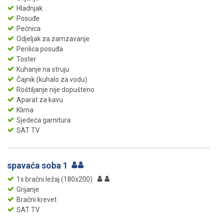
Hladnjak
Posuđe
Pećnica
Odjeljak za zamzavanje
Perilica posuđa
Toster
Kuhanje na struju
Čajnik (kuhalo za vodu)
Roštiljanje nije dopušteno
Aparat za kavu
Klima
Sjedeća garnitura
SAT TV
spavaća soba 1
1x bračni ležaj (180x200)
Grijanje
Bračni krevet
SAT TV