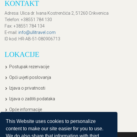
KONTAKT
Adresa
: Ulica dr. Ivana Kostrenčića 2, 51260 Crikvenica
Telefon
: +38551 784 130
Fax
: +38551 784 134
E-mail
:
info@ullitravel.com
ID kod
: HR-AB-51-080906713
LOKACIJE
Postupak rezervacije
Opći uvjeti poslovanja
Izjava o privatnosti
Izjava o zaštiti podataka
Opće informacije
This Website uses cookies to personalize
content to make our site easier for you to use.
We do also share that information with third