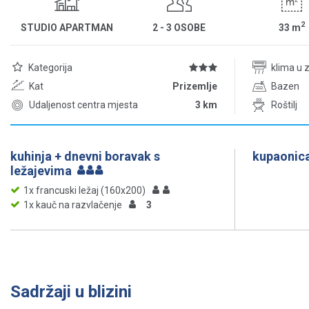
2
STUDIO APARTMAN
2 - 3 OSOBE
33
m
Kategorija
klima u 
Kat
Prizemlje
Bazen
Udaljenost centra mjesta
3 km
Roštilj
kuhinja + dnevni boravak s
kupaonica
ležajevima
1x francuski ležaj (160x200)
1x kauč na razvlačenje
3
Sadržaji u blizini