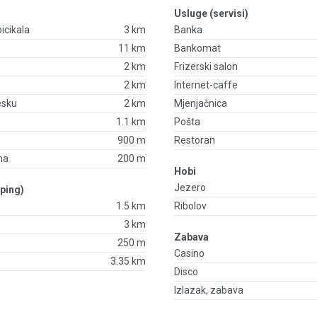
Usluge (servisi)
bicikala
3 km
Banka
11 km
Bankomat
2 km
Frizerski salon
2 km
Internet-caffe
esku
2 km
Mjenjačnica
1.1 km
Pošta
900 m
Restoran
na
200 m
Hobi
Jezero
ping)
1.5 km
Ribolov
3 km
Zabava
250 m
Casino
3.35 km
Disco
Izlazak, zabava