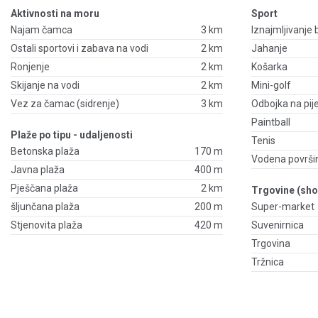
Aktivnosti na moru
Sport
Najam čamca
3 km
Iznajmljivanje 
Ostali sportovi i zabava na vodi
2 km
Jahanje
Ronjenje
2 km
Košarka
Skijanje na vodi
2 km
Mini-golf
Vez za čamac (sidrenje)
3 km
Odbojka na pij
Paintball
Plaže po tipu - udaljenosti
Tenis
Betonska plaža
170 m
Vodena površi
Javna plaža
400 m
Pješčana plaža
2 km
Trgovine (sho
šljunčana plaža
200 m
Super-market
Stjenovita plaža
420 m
Suvenirnica
Trgovina
Tržnica