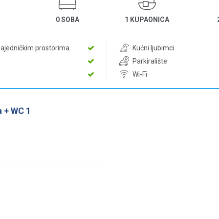
0 SOBA
1 KUPAONICA
zajedničkim prostorima
Kućni ljubimci
Parkiralište
Wi-Fi
 + WC 1