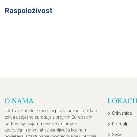
Raspoloživost
O NAMA
LOKACI
Ulli Travel posluje kao receptivna agencija, te kao
Crikvenica
takva uspješno surađuje s brojnim Europskim
partner agencijama i sve većim brojem
Dramalj
zadovoljnih privatnih iznajmljivača koji nam
Selce
povjeravaju zastupanje i posredovanje u prodaji