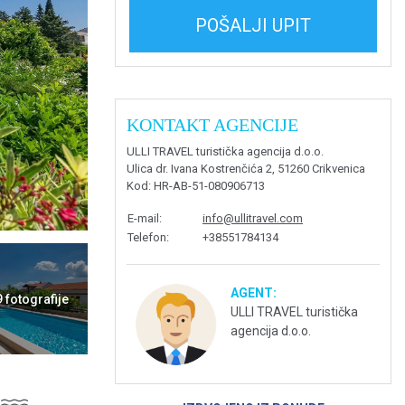
POŠALJI UPIT
KONTAKT AGENCIJE
ULLI TRAVEL turistička agencija d.o.o.
Ulica dr. Ivana Kostrenčića 2, 51260 Crikvenica
Kod
: HR-AB-51-080906713
E-mail
:
info@ullitravel.com
Telefon
:
+38551784134
AGENT:
9 fotografije
ULLI TRAVEL turistička
agencija d.o.o.