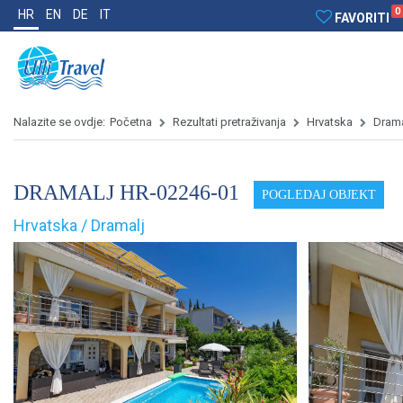
0
HR
EN
DE
IT
FAVORITI
Nalazite se ovdje:
Početna
Rezultati pretraživanja
Hrvatska
Drama
DRAMALJ HR-02246-01
POGLEDAJ OBJEKT
Hrvatska / Dramalj