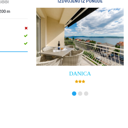
IZDVOJENO IZ PONUDE
200
m
DANICA