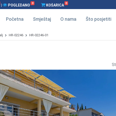
0
0
|
POGLEDANO
KOŠARICA
Početna
Smještaj
O nama
Što posjetiti
lj
HR-02246
HR-02246-01
St