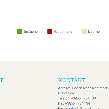
Dostupno
Nedostupno
Izborno
JE
KONTAKT
Adresa
: Ulica dr. Ivana Kostrenči
Crikvenica
Telefon
: +38551 784 130
Fax
: +38551 784 134
E-mail
:
info@ullitravel.com