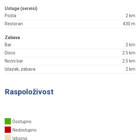
Usluge (servisi)
Pošta
2 km
Restoran
430 m
Zabava
Bar
2 km
Disco
2.5 km
Noćni bar
2.5 km
Izlazak, zabava
2 km
Raspoloživost
Dostupno
Nedostupno
Izborno