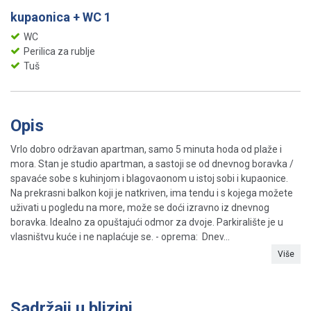
kupaonica + WC 1
WC
Perilica za rublje
Tuš
Opis
Vrlo dobro održavan apartman, samo 5 minuta hoda od plaže i
mora. Stan je studio apartman, a sastoji se od dnevnog boravka /
spavaće sobe s kuhinjom i blagovaonom u istoj sobi i kupaonice.
Na prekrasni balkon koji je natkriven, ima tendu i s kojega možete
uživati ​​u pogledu na more, može se doći izravno iz dnevnog
boravka. Idealno za opuštajući odmor za dvoje. Parkiralište je u
vlasništvu kuće i ne naplaćuje se. - oprema: Dnev...
Više
Sadržaji u blizini