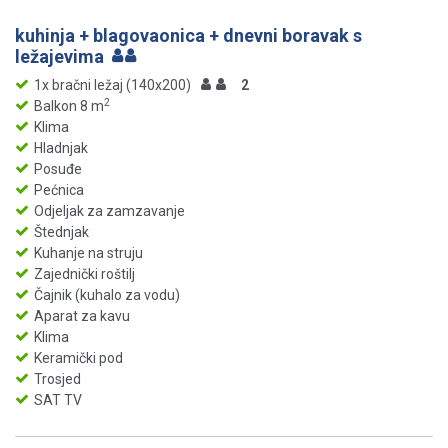
kuhinja + blagovaonica + dnevni boravak s
ležajevima
1x bračni ležaj (140x200)
2
2
Balkon 8 m
Klima
Hladnjak
Posuđe
Pećnica
Odjeljak za zamzavanje
Štednjak
Kuhanje na struju
Zajednički roštilj
Čajnik (kuhalo za vodu)
Aparat za kavu
Klima
Keramički pod
Trosjed
SAT TV