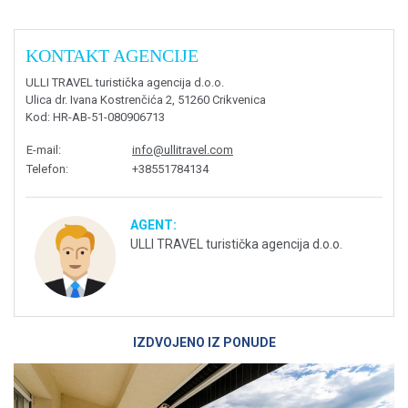
KONTAKT AGENCIJE
ULLI TRAVEL turistička agencija d.o.o.
Ulica dr. Ivana Kostrenčića 2, 51260 Crikvenica
Kod
: HR-AB-51-080906713
E-mail
:
info@ullitravel.com
Telefon
:
+38551784134
AGENT:
ULLI TRAVEL turistička agencija d.o.o.
IZDVOJENO IZ PONUDE