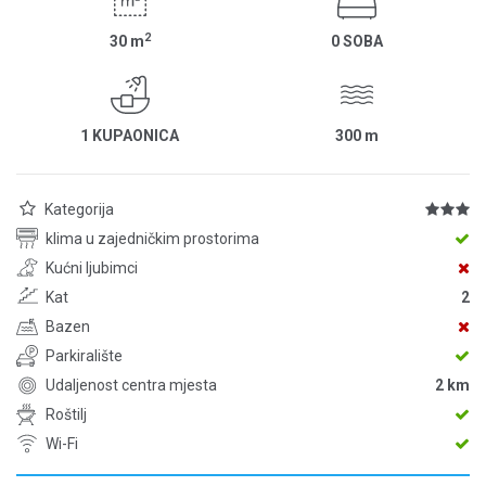
2
30
m
0 SOBA
1 KUPAONICA
300
m
Kategorija
klima u zajedničkim prostorima
Kućni ljubimci
Kat
2
Bazen
Parkiralište
Udaljenost centra mjesta
2 km
Roštilj
Wi-Fi