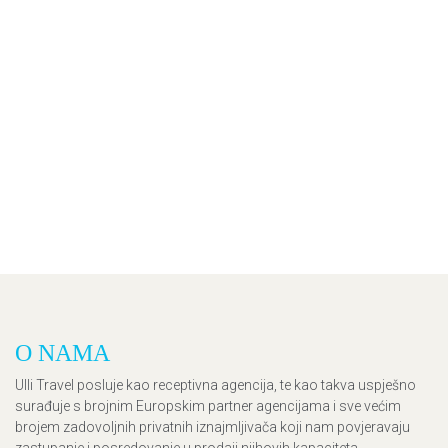
O NAMA
Ulli Travel posluje kao receptivna agencija, te kao takva uspješno
surađuje s brojnim Europskim partner agencijama i sve većim
brojem zadovoljnih privatnih iznajmljivača koji nam povjeravaju
zastupanje i posredovanje u prodaji njihovih kapaciteta.