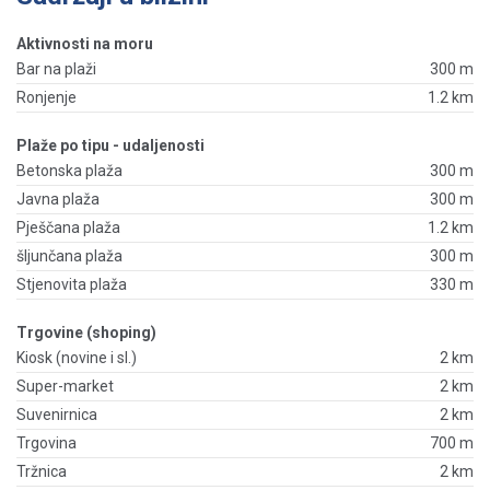
Aktivnosti na moru
Bar na plaži
300 m
Ronjenje
1.2 km
Plaže po tipu - udaljenosti
Betonska plaža
300 m
Javna plaža
300 m
Pješčana plaža
1.2 km
šljunčana plaža
300 m
Stjenovita plaža
330 m
Trgovine (shoping)
Kiosk (novine i sl.)
2 km
Super-market
2 km
Suvenirnica
2 km
Trgovina
700 m
Tržnica
2 km