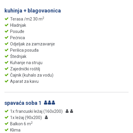
kuhinja + blagovaonica
2
Terasa /m2 30 m
Hladnjak
Posuđe
Pećnica
Odjeljak za zamzavanje
Perilica posuđa
Štednjak
Kuhanje na struju
Zajednički roštilj
Čajnik (kuhalo za vodu)
Aparat za kavu
spavaća soba 1
1x francuski ležaj (160x200)
1x ležaj (90x200)
2
Balkon 6 m
Klima