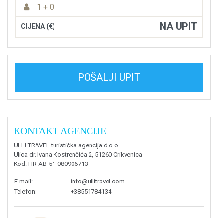
1 + 0
NA UPIT
CIJENA (€)
POŠALJI UPIT
KONTAKT AGENCIJE
ULLI TRAVEL turistička agencija d.o.o.
Ulica dr. Ivana Kostrenčića 2, 51260 Crikvenica
Kod
: HR-AB-51-080906713
E-mail
:
info@ullitravel.com
Telefon
:
+38551784134