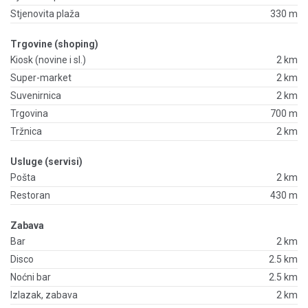
Stjenovita plaža
330 m
Trgovine (shoping)
Kiosk (novine i sl.)
2 km
Super-market
2 km
Suvenirnica
2 km
Trgovina
700 m
Tržnica
2 km
Usluge (servisi)
Pošta
2 km
Restoran
430 m
Zabava
Bar
2 km
Disco
2.5 km
Noćni bar
2.5 km
Izlazak, zabava
2 km