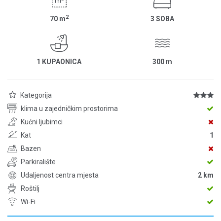
2
70
m
3 SOBA
1 KUPAONICA
300
m
Kategorija
klima u zajedničkim prostorima
Kućni ljubimci
Kat
1
Bazen
Parkiralište
Udaljenost centra mjesta
2 km
Roštilj
Wi-Fi