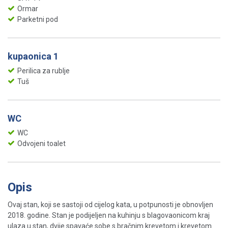
Ormar
Parketni pod
kupaonica 1
Perilica za rublje
Tuš
WC
WC
Odvojeni toalet
Opis
Ovaj stan, koji se sastoji od cijelog kata, u potpunosti je obnovljen
2018. godine. Stan je podijeljen na kuhinju s blagovaonicom kraj
ulaza u stan, dvije spavaće sobe s bračnim krevetom i krevetom