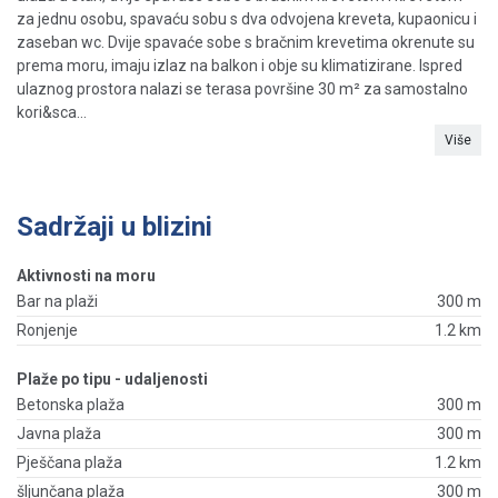
za jednu osobu, spavaću sobu s dva odvojena kreveta, kupaonicu i
zaseban wc. Dvije spavaće sobe s bračnim krevetima okrenute su
prema moru, imaju izlaz na balkon i obje su klimatizirane. Ispred
ulaznog prostora nalazi se terasa površine 30 m² za samostalno
kori&sca...
Više
Sadržaji u blizini
Aktivnosti na moru
Bar na plaži
300 m
Ronjenje
1.2 km
Plaže po tipu - udaljenosti
Betonska plaža
300 m
Javna plaža
300 m
Pješčana plaža
1.2 km
šljunčana plaža
300 m