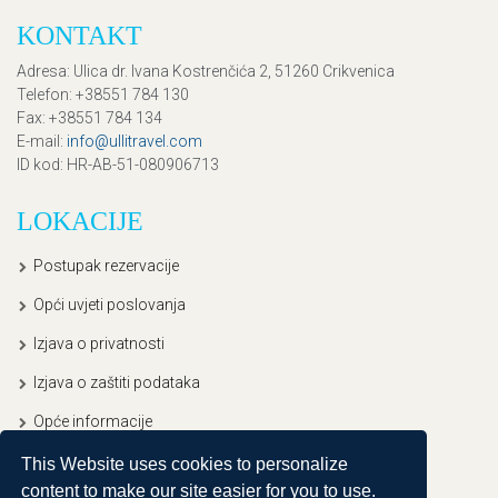
KONTAKT
Adresa
: Ulica dr. Ivana Kostrenčića 2, 51260 Crikvenica
Telefon
: +38551 784 130
Fax
: +38551 784 134
E-mail
:
info@ullitravel.com
ID kod
: HR-AB-51-080906713
LOKACIJE
Postupak rezervacije
Opći uvjeti poslovanja
Izjava o privatnosti
Izjava o zaštiti podataka
Opće informacije
This Website uses cookies to personalize
content to make our site easier for you to use.