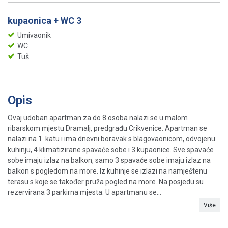
kupaonica + WC 3
Umivaonik
WC
Tuš
Opis
Ovaj udoban apartman za do 8 osoba nalazi se u malom
ribarskom mjestu Dramalj, predgrađu Crikvenice. Apartman se
nalazi na 1. katu i ima dnevni boravak s blagovaonicom, odvojenu
kuhinju, 4 klimatizirane spavaće sobe i 3 kupaonice. Sve spavaće
sobe imaju izlaz na balkon, samo 3 spavaće sobe imaju izlaz na
balkon s pogledom na more. Iz kuhinje se izlazi na namještenu
terasu s koje se također pruža pogled na more. Na posjedu su
rezervirana 3 parkirna mjesta. U apartmanu se...
Više