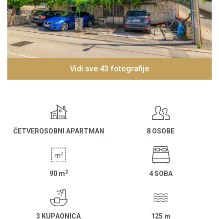
Vidi sve 43 fotografije
ČETVEROSOBNI APARTMAN
8 OSOBE
2
90
m
4 SOBA
3 KUPAONICA
125
m