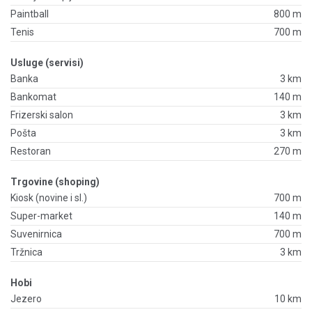
Paintball
800 m
Tenis
700 m
Usluge (servisi)
Banka
3 km
Bankomat
140 m
Frizerski salon
3 km
Pošta
3 km
Restoran
270 m
Trgovine (shoping)
Kiosk (novine i sl.)
700 m
Super-market
140 m
Suvenirnica
700 m
Tržnica
3 km
Hobi
Jezero
10 km