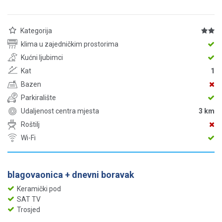
Kategorija
klima u zajedničkim prostorima
Kućni ljubimci
Kat
1
Bazen
Parkiralište
Udaljenost centra mjesta
3 km
Roštilj
Wi-Fi
blagovaonica + dnevni boravak
Keramički pod
SAT TV
Trosjed