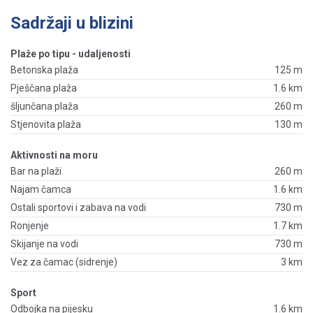
Sadržaji u blizini
Plaže po tipu - udaljenosti
Betonska plaža
125 m
Pješčana plaža
1.6 km
šljunčana plaža
260 m
Stjenovita plaža
130 m
Aktivnosti na moru
Bar na plaži
260 m
Najam čamca
1.6 km
Ostali sportovi i zabava na vodi
730 m
Ronjenje
1.7 km
Skijanje na vodi
730 m
Vez za čamac (sidrenje)
3 km
Sport
Odbojka na pijesku
1.6 km