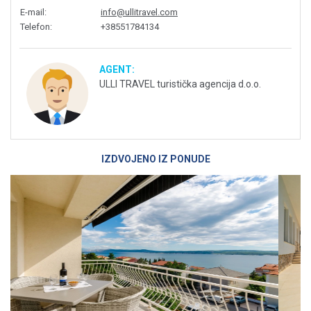
E-mail
:
info@ullitravel.com
Telefon
:
+38551784134
AGENT:
ULLI TRAVEL turistička agencija d.o.o.
IZDVOJENO IZ PONUDE