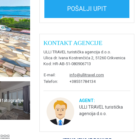
POŠALJI UPIT
KONTAKT AGENCIJE
ULLI TRAVEL turistička agencija d.o.o.
Ulica dr. Ivana Kostrenčića 2, 51260 Crikvenica
Kod
: HR-AB-51-080906713
E-mail
:
info@ullitravel.com
Telefon
:
+38551784134
AGENT:
8 fotografije
ULLI TRAVEL turistička
agencija d.o.o.