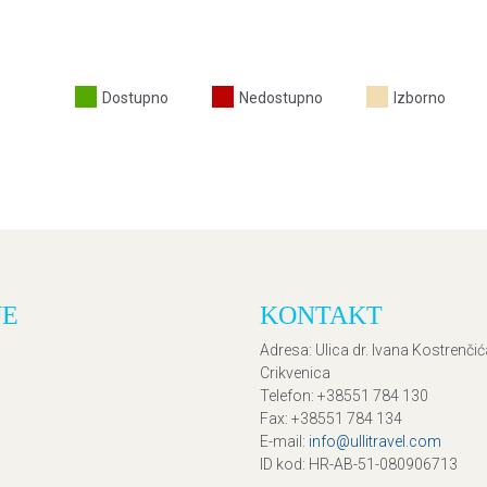
Dostupno
Nedostupno
Izborno
JE
KONTAKT
Adresa
: Ulica dr. Ivana Kostrenči
Crikvenica
Telefon
: +38551 784 130
Fax
: +38551 784 134
E-mail
:
info@ullitravel.com
ID kod
: HR-AB-51-080906713