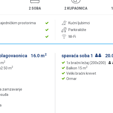
2 SOBA
2 KUPAONICA
zajedničkim prostorima
Kućni ljubimci
Parkiralište
Wi-Fi
2
 blagovaonica
16.0 m
spavaća soba 1
20.
2
5 m
1x bračni ležaj (200x200)
2
2
m2 50 m
Balkon 15 m
Veliki bračni krevet
Ormar
za zamzavanje
posuđa
a