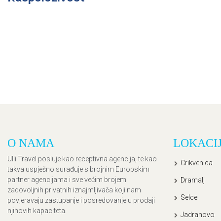
O NAMA
LOKACI
Ulli Travel posluje kao receptivna agencija, te kao
Crikvenica
takva uspješno surađuje s brojnim Europskim
partner agencijama i sve većim brojem
Dramalj
zadovoljnih privatnih iznajmljivača koji nam
Selce
povjeravaju zastupanje i posredovanje u prodaji
njihovih kapaciteta.
Jadranovo