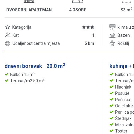
2
DVOSOBNI APARTMAN
4 OSOBE
93
m
Kategorija
klima u 
Kat
1
Bazen
Udaljenost centra mjesta
5 km
Roštilj
2
dnevni boravak
20.0 m
kuhinja +
2
Balkon 15 m
Balkon 1
2
Terasa /m2 50 m
Terasa /
Hladnjak
Posuđe
Pećnica
Odjeljak 
Perilica 
Štednjak
Mikrovaln
Toster