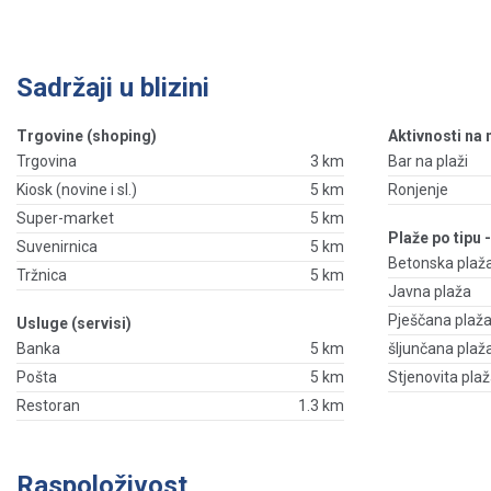
Sadržaji u blizini
Trgovine (shoping)
Aktivnosti na
Trgovina
3 km
Bar na plaži
Kiosk (novine i sl.)
5 km
Ronjenje
Super-market
5 km
Plaže po tipu 
Suvenirnica
5 km
Betonska plaž
Tržnica
5 km
Javna plaža
Pješčana plaž
Usluge (servisi)
Banka
5 km
šljunčana plaž
Pošta
5 km
Stjenovita pla
Restoran
1.3 km
Raspoloživost