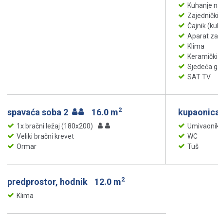
Kuhanje n
Zajednički 
Čajnik (k
Aparat za
Klima
Keramički
Sjedeća g
SAT TV
2
spavaća soba 2
16.0 m
kupaonic
1x bračni ležaj (180x200)
Umivaoni
Veliki bračni krevet
WC
Ormar
Tuš
2
predprostor, hodnik
12.0 m
Klima