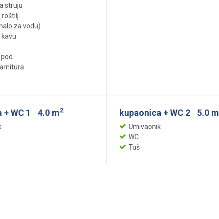
a struju
roštilj
uhalo za vodu)
 kavu
 pod
arnitura
2
a + WC 1
4.0 m
kupaonica + WC 2
5.0 m
k
Umivaonik
WC
Tuš