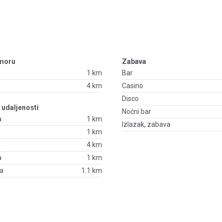
 moru
Zabava
1 km
Bar
4 km
Casino
Disco
- udaljenosti
Noćni bar
a
1 km
Izlazak, zabava
1 km
a
4 km
a
1 km
ža
1.1 km