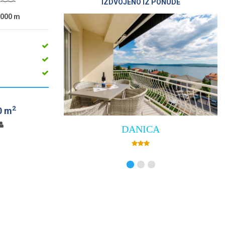
IZDVOJENO IZ PONUDE
1000
m
2
0 m
DANICA