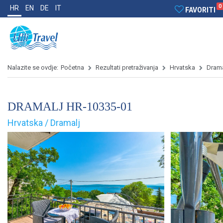
0
HR
EN
DE
IT
FAVORITI
Nalazite se ovdje:
Početna
Rezultati pretraživanja
Hrvatska
Drama
DRAMALJ HR-10335-01
Hrvatska / Dramalj