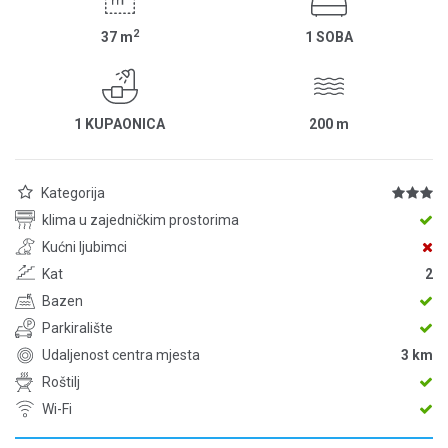
2
37
m
1 SOBA
1 KUPAONICA
200
m
Kategorija
klima u zajedničkim prostorima
Kućni ljubimci
Kat
2
Bazen
Parkiralište
Udaljenost centra mjesta
3 km
Roštilj
Wi-Fi