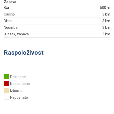
Zabava
Bar
500 m
Casino
3 km
Disco
3 km
Noćni bar
3 km
Izlazak, zabava
3 km
Raspoloživost
Dostupno
Nedostupno
Izborno
Nepoznato