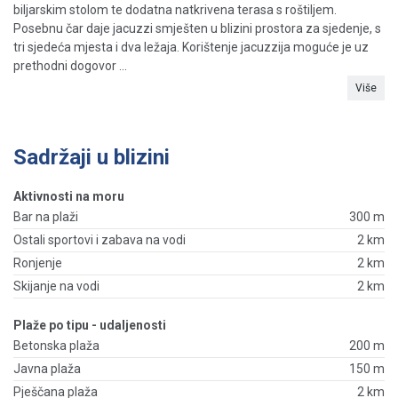
biljarskim stolom te dodatna natkrivena terasa s roštiljem.
Posebnu čar daje jacuzzi smješten u blizini prostora za sjedenje, s
tri sjedeća mjesta i dva ležaja. Korištenje jacuzzija moguće je uz
prethodni dogovor ...
Više
Sadržaji u blizini
Aktivnosti na moru
Bar na plaži
300 m
Ostali sportovi i zabava na vodi
2 km
Ronjenje
2 km
Skijanje na vodi
2 km
Plaže po tipu - udaljenosti
Betonska plaža
200 m
Javna plaža
150 m
Pješčana plaža
2 km