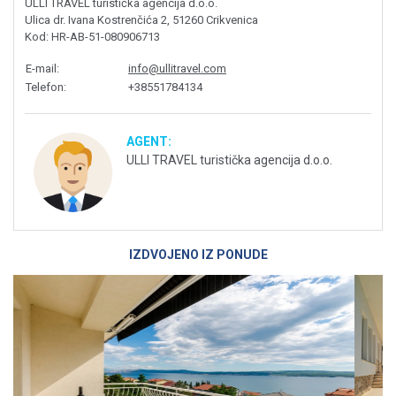
ULLI TRAVEL turistička agencija d.o.o.
Ulica dr. Ivana Kostrenčića 2, 51260 Crikvenica
Kod
: HR-AB-51-080906713
E-mail
:
info@ullitravel.com
Telefon
:
+38551784134
AGENT:
ULLI TRAVEL turistička agencija d.o.o.
IZDVOJENO IZ PONUDE