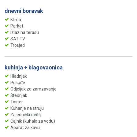
dnevni boravak
Klima
Parket
Izlaz na terasu
SAT TV
Trosjed
kuhinja + blagovaonica
Hladnjak
Posuđe
Odjeljak za zamzavanje
Štednjak
Toster
Kuhanje na struju
Zajednički roštilj
Čajnik (kuhalo za vodu)
Aparat za kavu