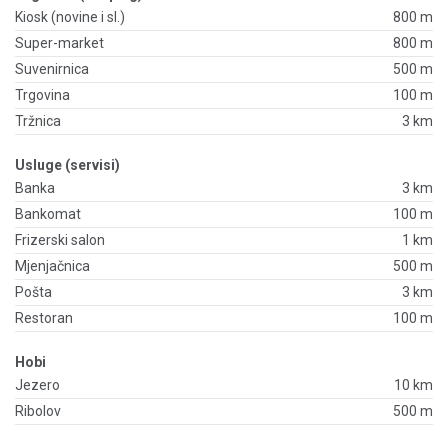
Kiosk (novine i sl.)
800 m
Super-market
800 m
Suvenirnica
500 m
Trgovina
100 m
Tržnica
3 km
Usluge (servisi)
Banka
3 km
Bankomat
100 m
Frizerski salon
1 km
Mjenjačnica
500 m
Pošta
3 km
Restoran
100 m
Hobi
Jezero
10 km
Ribolov
500 m