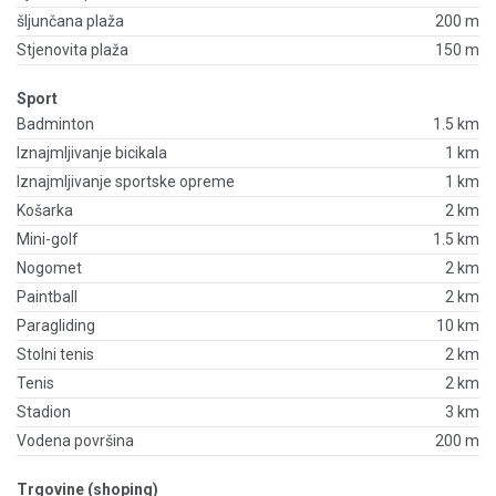
šljunčana plaža
200 m
Stjenovita plaža
150 m
Sport
Badminton
1.5 km
Iznajmljivanje bicikala
1 km
Iznajmljivanje sportske opreme
1 km
Košarka
2 km
Mini-golf
1.5 km
Nogomet
2 km
Paintball
2 km
Paragliding
10 km
Stolni tenis
2 km
Tenis
2 km
Stadion
3 km
Vodena površina
200 m
Trgovine (shoping)