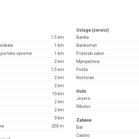
Usluge (servisi)
1.5 km
Banka
bicikala
1 km
Bankomat
 sportske opreme
1 km
Frizerski salon
2 km
Mjenjačnica
1.5 km
Pošta
2 km
Restoran
2 km
Hobi
10 km
Jezero
2 km
Ribolov
2 km
3 km
Zabava
na
200 m
Bar
Casino