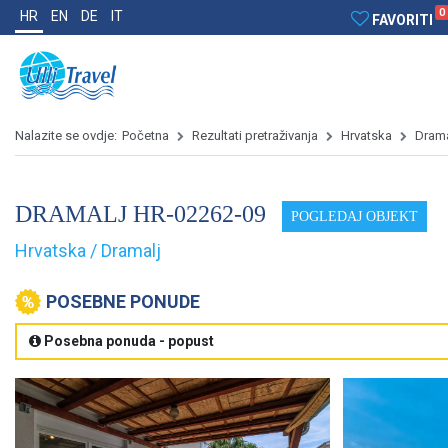
0
HR
EN
DE
IT
FAVORITI
Nalazite se ovdje:
Početna
Rezultati pretraživanja
Hrvatska
Drama
DRAMALJ HR-02262-09
POGLEDAJ OBJEKT
Hrvatska / Dramalj
POSEBNE PONUDE
Posebna ponuda - popust