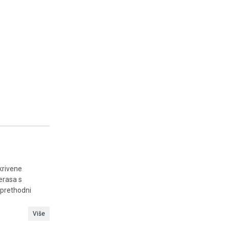
krivene
erasa s
z prethodni
Više