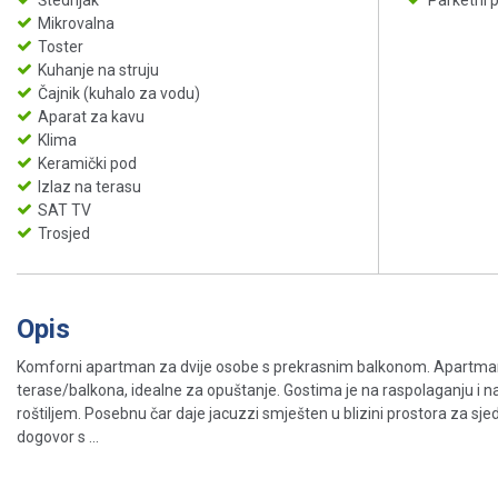
Štednjak
Parketni 
Mikrovalna
Toster
Kuhanje na struju
Čajnik (kuhalo za vodu)
Aparat za kavu
Klima
Keramički pod
Izlaz na terasu
SAT TV
Trosjed
Opis
Komforni apartman za dvije osobe s prekrasnim balkonom. Apartman s
terase/balkona, idealne za opuštanje. Gostima je na raspolaganju i na
roštiljem. Posebnu čar daje jacuzzi smješten u blizini prostora za sjed
dogovor s ...