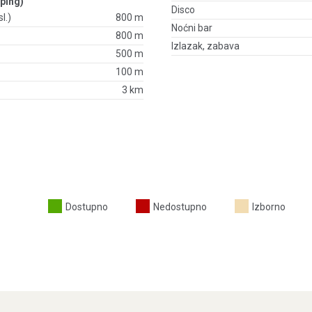
ping)
Disco
l.)
800 m
Noćni bar
800 m
Izlazak, zabava
500 m
100 m
3 km
Dostupno
Nedostupno
Izborno