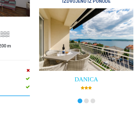
IZDVOJENO IZ PONUDE
200
m
DANICA