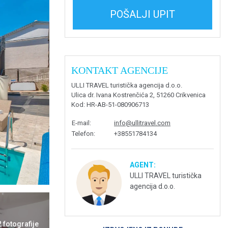
POŠALJI UPIT
KONTAKT AGENCIJE
ULLI TRAVEL turistička agencija d.o.o.
Ulica dr. Ivana Kostrenčića 2, 51260 Crikvenica
Kod
: HR-AB-51-080906713
E-mail
:
info@ullitravel.com
Telefon
:
+38551784134
AGENT:
ULLI TRAVEL turistička
agencija d.o.o.
2 fotografije