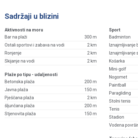
Sadržaji u blizini
Aktivnosti na moru
Sport
Bar na plaži
300 m
Badminton
Ostali sportovi i zabava na vodi
2 km
Iznajmljivanje 
Ronjenje
2 km
Iznajmljivanje
Skijanje na vodi
2 km
Košarka
Mini-golf
Plaže po tipu - udaljenosti
Nogomet
Betonska plaža
200 m
Paintball
Javna plaža
150 m
Paragliding
Pješčana plaža
2 km
Stolni tenis
šljunčana plaža
200 m
Tenis
Stjenovita plaža
150 m
Stadion
Vodena površi