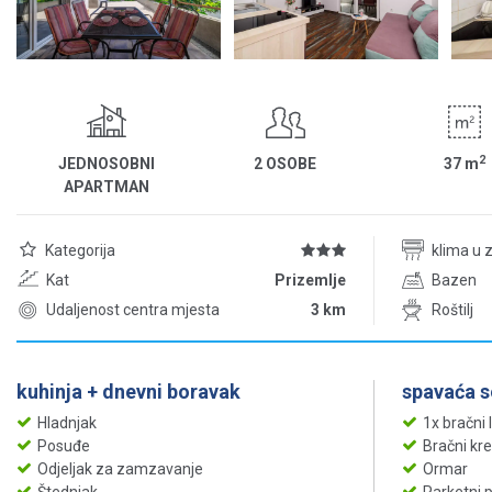
2
JEDNOSOBNI
2 OSOBE
37
m
APARTMAN
Kategorija
klima u 
Kat
Prizemlje
Bazen
Udaljenost centra mjesta
3 km
Roštilj
kuhinja + dnevni boravak
spavaća 
Hladnjak
1x bračni 
Posuđe
Bračni kr
Odjeljak za zamzavanje
Ormar