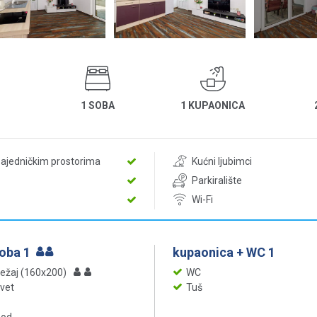
1 SOBA
1 KUPAONICA
zajedničkim prostorima
Kućni ljubimci
Parkiralište
Wi-Fi
soba 1
kupaonica + WC 1
ležaj (160x200)
WC
evet
Tuš