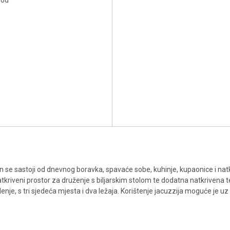
pod
e sastoji od dnevnog boravka, spavaće sobe, kuhinje, kupaonice i nat
tkriveni prostor za druženje s biljarskim stolom te dodatna natkrivena t
enje, s tri sjedeća mjesta i dva ležaja. Korištenje jacuzzija moguće je u