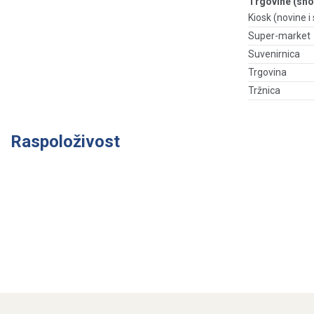
Trgovine (sho
Kiosk (novine i s
Super-market
Suvenirnica
Trgovina
Tržnica
Raspoloživost