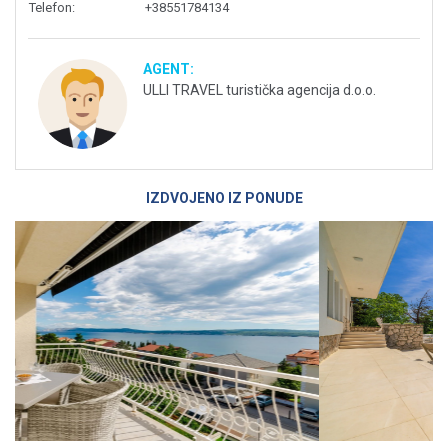
Telefon
:
+38551784134
AGENT:
ULLI TRAVEL turistička agencija d.o.o.
IZDVOJENO IZ PONUDE