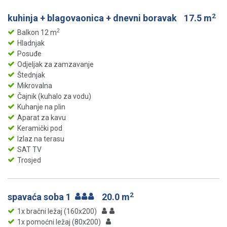
2
kuhinja + blagovaonica + dnevni boravak
17.5 m
2
Balkon 12 m
Hladnjak
Posuđe
Odjeljak za zamzavanje
Štednjak
Mikrovalna
Čajnik (kuhalo za vodu)
Kuhanje na plin
Aparat za kavu
Keramički pod
Izlaz na terasu
SAT TV
Trosjed
2
spavaća soba 1
20.0 m
1x bračni ležaj (160x200)
1x pomoćni ležaj (80x200)