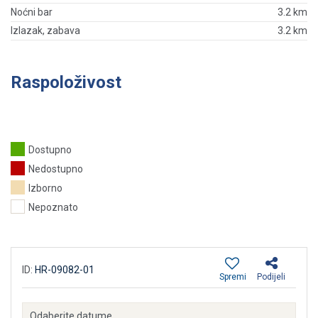
Noćni bar
3.2 km
Izlazak, zabava
3.2 km
Raspoloživost
Dostupno
Nedostupno
Izborno
Nepoznato
ID:
HR-09082-01
Spremi
Podijeli
Odaberite datume