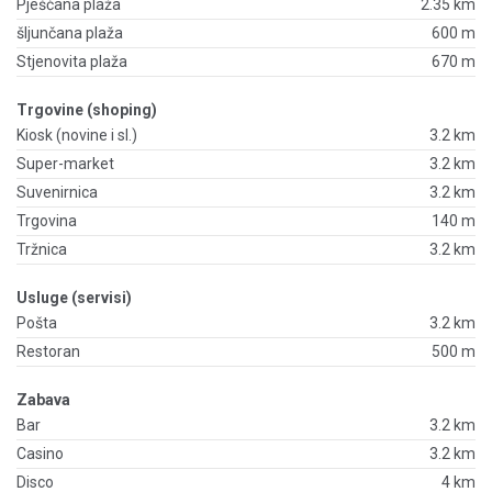
Pješčana plaža
2.35 km
šljunčana plaža
600 m
Stjenovita plaža
670 m
Trgovine (shoping)
Kiosk (novine i sl.)
3.2 km
Super-market
3.2 km
Suvenirnica
3.2 km
Trgovina
140 m
Tržnica
3.2 km
Usluge (servisi)
Pošta
3.2 km
Restoran
500 m
Zabava
Bar
3.2 km
Casino
3.2 km
Disco
4 km