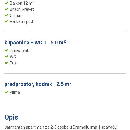
2
Balkon 12 m
Bračni krevet
Ormar
Parketni pod
2
kupaonica + WC 1
5.0 m
Umivaonik
WC
Tuš
2
predprostor, hodnik
2.5 m
Klima
Opis
Šarmantan apartman za 2-3 osobe u Dramalju ima 1 spavaću