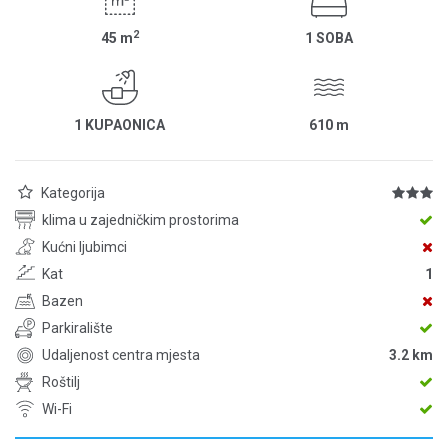
2
45
m
1 SOBA
1 KUPAONICA
610
m
Kategorija
klima u zajedničkim prostorima
Kućni ljubimci
Kat
1
Bazen
Parkiralište
Udaljenost centra mjesta
3.2 km
Roštilj
Wi-Fi