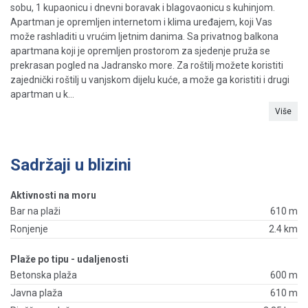
sobu, 1 kupaonicu i dnevni boravak i blagovaonicu s kuhinjom.
Apartman je opremljen internetom i klima uređajem, koji Vas
može rashladiti u vrućim ljetnim danima. Sa privatnog balkona
apartmana koji je opremljen prostorom za sjedenje pruža se
prekrasan pogled na Jadransko more. Za roštilj možete koristiti
zajednički roštilj u vanjskom dijelu kuće, a može ga koristiti i drugi
apartman u k...
Više
Sadržaji u blizini
Aktivnosti na moru
Bar na plaži
610 m
Ronjenje
2.4 km
Plaže po tipu - udaljenosti
Betonska plaža
600 m
Javna plaža
610 m