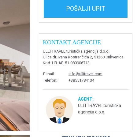
POŠALJI UPIT
KONTAKT AGENCIJE
ULLI TRAVEL turistička agencija d.o.o.
Ulica dr. Ivana Kostrenčića 2, 51260 Crikvenica
Kod
: HR-AB-51-080906713
E-mail
:
info@ullitravel.com
Telefon
:
+38551784134
AGENT:
ULLI TRAVEL turistička
agencija d.o.o.