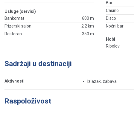
Bar
Casino
Usluge (servisi)
Bankomat
600 m
Disco
Frizerski salon
2.2 km
Noćni bar
Restoran
350 m
Hobi
Ribolov
Sadržaji u destinaciji
Aktivnosti
Izlazak, zabava
Raspoloživost