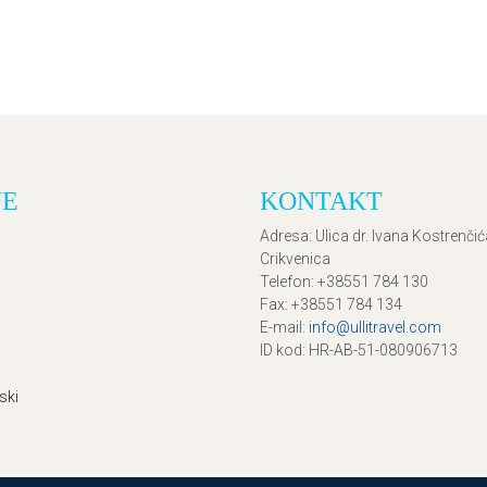
JE
KONTAKT
Adresa
: Ulica dr. Ivana Kostrenči
Crikvenica
Telefon
: +38551 784 130
Fax
: +38551 784 134
E-mail
:
info@ullitravel.com
ID kod
: HR-AB-51-080906713
ski