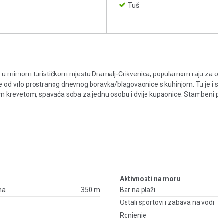
Tuš
ji u mirnom turističkom mjestu Dramalj-Crikvenica, popularnom raju za 
 od vrlo prostranog dnevnog boravka/blagovaonice s kuhinjom. Tu je i 
m krevetom, spavaća soba za jednu osobu i dvije kupaonice. Stambeni p
Aktivnosti na moru
na
350 m
Bar na plaži
Ostali sportovi i zabava na vodi
Ronjenje