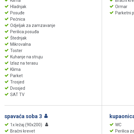
Klima
Bračni kr
Hladnjak
Ormar
Posuđe
Parketni 
Pećnica
Odjeljak za zamzavanje
Perilica posuđa
Štednjak
Mikrovalna
Toster
Kuhanje na struju
Izlaz na terasu
Klima
Parket
Trosjed
Dvosjed
SAT TV
spavaća soba 3
kupaonica
1x ležaj (90x200)
WC
Bračni krevet
Perilica za