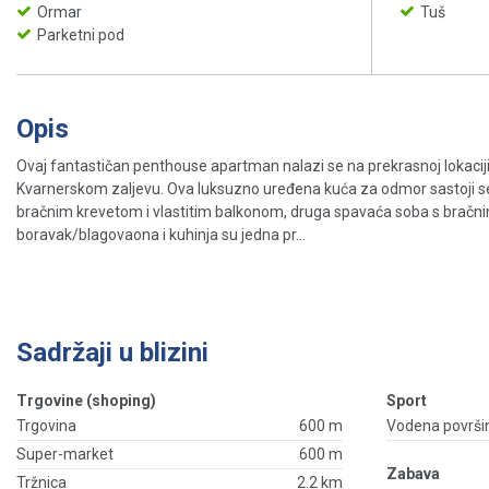
Ormar
Tuš
Parketni pod
Opis
Ovaj fantastičan penthouse apartman nalazi se na prekrasnoj lokaci
Kvarnerskom zaljevu. Ova luksuzno uređena kuća za odmor sastoji se
bračnim krevetom i vlastitim balkonom, druga spavaća soba s bračni
boravak/blagovaona i kuhinja su jedna pr...
Sadržaji u blizini
Trgovine (shoping)
Sport
Trgovina
600 m
Vodena površi
Super-market
600 m
Zabava
Tržnica
2.2 km