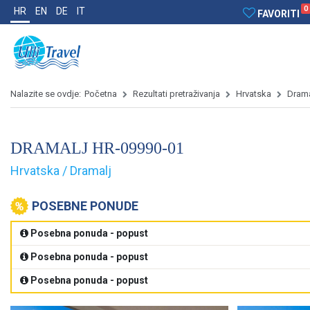
0
HR
EN
DE
IT
FAVORITI
Nalazite se ovdje:
Početna
Rezultati pretraživanja
Hrvatska
Drama
DRAMALJ HR-09990-01
Hrvatska / Dramalj
POSEBNE PONUDE
Posebna ponuda - popust
Posebna ponuda - popust
Posebna ponuda - popust