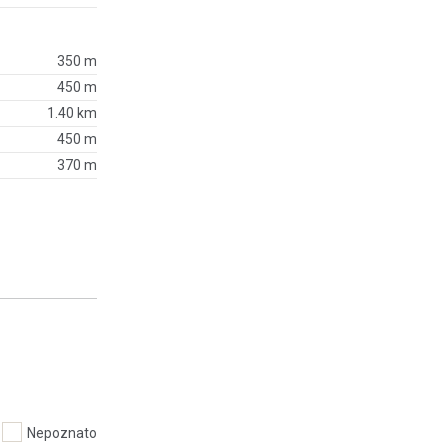
350 m
450 m
1.40 km
450 m
370 m
Nepoznato