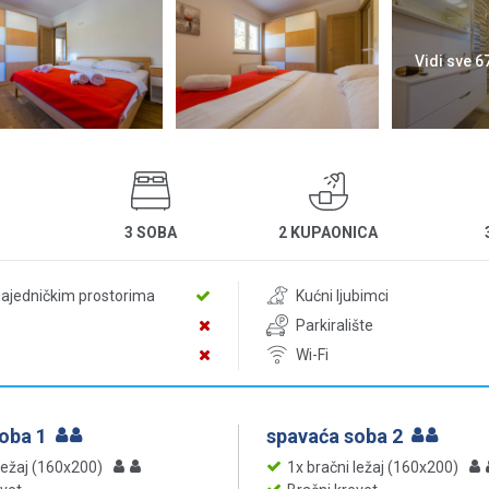
Vidi sve 6
3 SOBA
2 KUPAONICA
D
zajedničkim prostorima
Kućni ljubimci
Parkiralište
Wi-Fi
soba 1
spavaća soba 2
ležaj (160x200)
1x bračni ležaj (160x200)