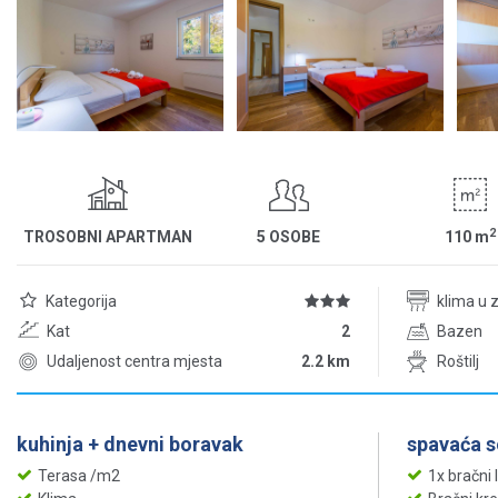
2
TROSOBNI APARTMAN
5 OSOBE
110
m
Kategorija
klima u 
Kat
2
Bazen
Udaljenost centra mjesta
2.2 km
Roštilj
kuhinja + dnevni boravak
spavaća 
Terasa /m2
1x bračni 