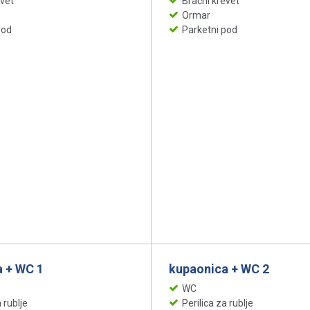
evet
Bračni krevet
Ormar
pod
Parketni pod
 + WC 1
kupaonica + WC 2
WC
 rublje
Perilica za rublje