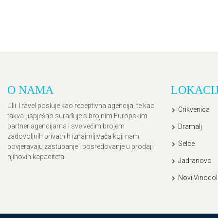
O NAMA
LOKACI
Ulli Travel posluje kao receptivna agencija, te kao
Crikvenica
takva uspješno surađuje s brojnim Europskim
partner agencijama i sve većim brojem
Dramalj
zadovoljnih privatnih iznajmljivača koji nam
Selce
povjeravaju zastupanje i posredovanje u prodaji
njihovih kapaciteta.
Jadranovo
Novi Vinodol