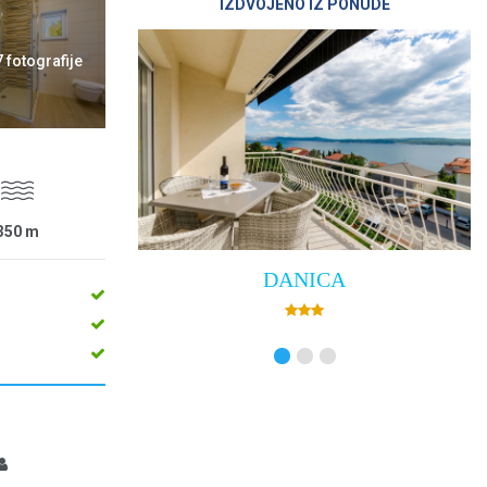
IZDVOJENO IZ PONUDE
7 fotografije
350
m
ANICA
Villa Empress