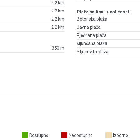
2.2 km
2.2 km
Plaže po tipu - udaljenosti
2.2 km
Betonska plaža
2.2 km
Javna plaža
Pješčana plaža
šljunčana plaža
350 m
Stjenovita plaža
Dostupno
Nedostupno
Izborno