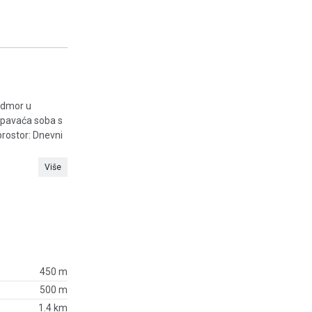
odmor u
spavaća soba s
rostor: Dnevni
Više
450 m
500 m
1.4 km