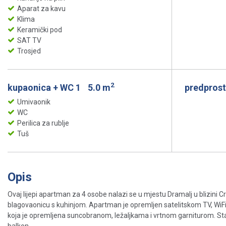
Aparat za kavu
Klima
Keramički pod
SAT TV
Trosjed
2
kupaonica + WC 1
5.0 m
predprost
Umivaonik
WC
Perilica za rublje
Tuš
Opis
Ovaj lijepi apartman za 4 osobe nalazi se u mjestu Dramalj u blizini Cr
blagovaonicu s kuhinjom. Apartman je opremljen satelitskom TV, WiFi
koja je opremljena suncobranom, ležaljkama i vrtnom garniturom. Sta