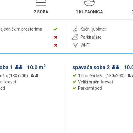
2 SOBA
1 KUPAONICA
zajedničkim prostorima
Kućni ljubimci
Parkiralište
Wi-Fi
2
soba 1
10.0 m
spavaća soba 2
10.
ležaj (180x200)
1x bračni ležaj (180x200)
čni krevet
Veliki bračni krevet
pod
Parketni pod