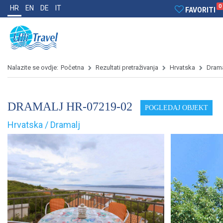
0
HR
EN
DE
IT
FAVORITI
Nalazite se ovdje:
Početna
Rezultati pretraživanja
Hrvatska
Drama
DRAMALJ HR-07219-02
POGLEDAJ OBJEKT
Hrvatska / Dramalj