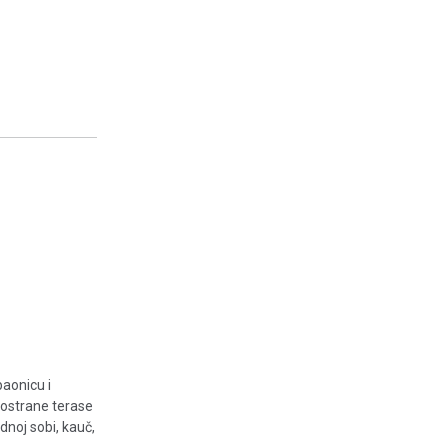
paonicu i
rostrane terase
noj sobi, kauč,