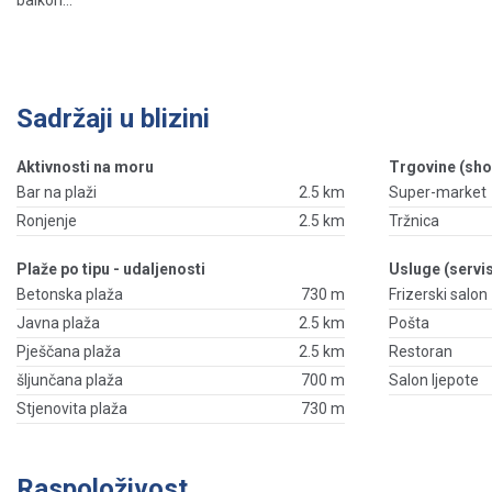
balkon...
Sadržaji u blizini
Aktivnosti na moru
Trgovine (sho
Bar na plaži
2.5 km
Super-market
Ronjenje
2.5 km
Tržnica
Plaže po tipu - udaljenosti
Usluge (servis
Betonska plaža
730 m
Frizerski salon
Javna plaža
2.5 km
Pošta
Pješčana plaža
2.5 km
Restoran
šljunčana plaža
700 m
Salon ljepote
Stjenovita plaža
730 m
Raspoloživost