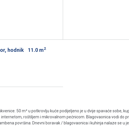
2
or, hodnik
11.0 m
ikvenice. 50 m² u potkrovlju kuće podijeljeno je u dvije spavaće sobe, ku
 internetom, roštiljem i mikrovalnom pećnicom. Blagovaonica vodi do p
mbena površina: Dnevni boravak / blagovaonica i kuhinja nalaze se u jed