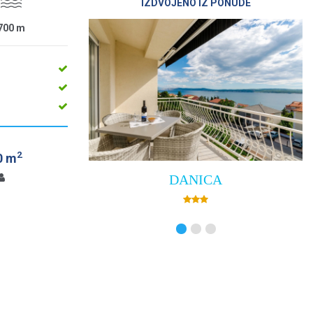
IZDVOJENO IZ PONUDE
700
m
2
0 m
DANICA