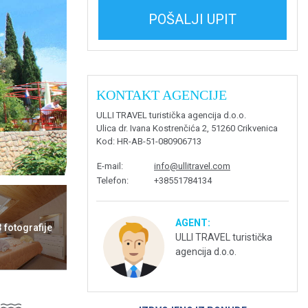
POŠALJI UPIT
KONTAKT AGENCIJE
ULLI TRAVEL turistička agencija d.o.o.
Ulica dr. Ivana Kostrenčića 2, 51260 Crikvenica
Kod
: HR-AB-51-080906713
E-mail
:
info@ullitravel.com
Telefon
:
+38551784134
AGENT:
3 fotografije
ULLI TRAVEL turistička
agencija d.o.o.