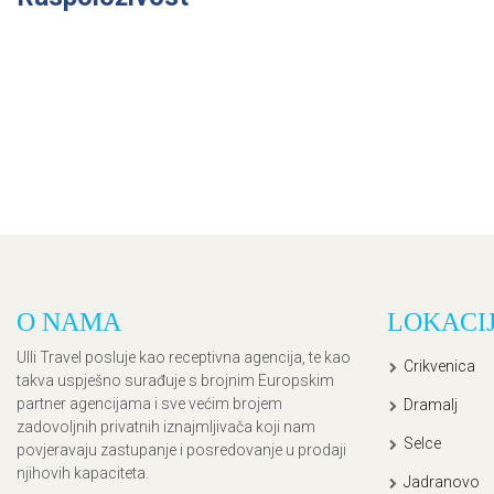
O NAMA
LOKACI
Ulli Travel posluje kao receptivna agencija, te kao
Crikvenica
takva uspješno surađuje s brojnim Europskim
partner agencijama i sve većim brojem
Dramalj
zadovoljnih privatnih iznajmljivača koji nam
Selce
povjeravaju zastupanje i posredovanje u prodaji
njihovih kapaciteta.
Jadranovo