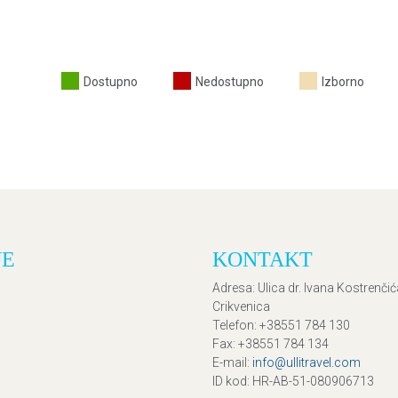
Dostupno
Nedostupno
Izborno
JE
KONTAKT
Adresa
: Ulica dr. Ivana Kostrenči
Crikvenica
Telefon
: +38551 784 130
Fax
: +38551 784 134
E-mail
:
info@ullitravel.com
ID kod
: HR-AB-51-080906713