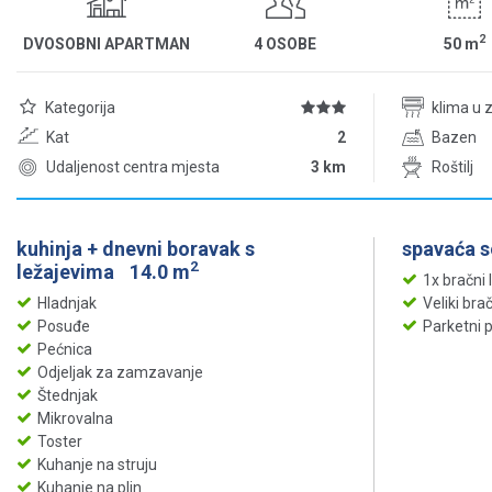
2
DVOSOBNI APARTMAN
4 OSOBE
50
m
Kategorija
klima u 
Kat
2
Bazen
Udaljenost centra mjesta
3 km
Roštilj
kuhinja + dnevni boravak s
spavaća 
2
ležajevima
14.0 m
1x bračni 
Hladnjak
Veliki bra
Posuđe
Parketni 
Pećnica
Odjeljak za zamzavanje
Štednjak
Mikrovalna
Toster
Kuhanje na struju
Kuhanje na plin