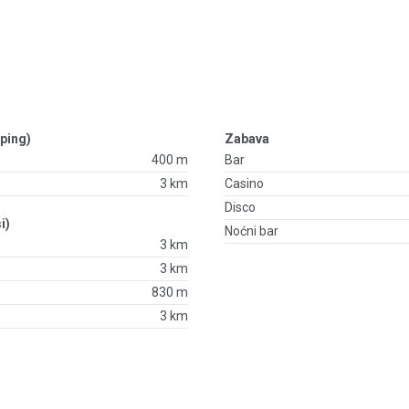
ping)
Zabava
400 m
Bar
3 km
Casino
Disco
i)
Noćni bar
3 km
3 km
830 m
3 km