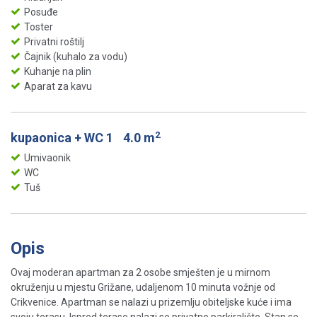
Posuđe
Toster
Privatni roštilj
Čajnik (kuhalo za vodu)
Kuhanje na plin
Aparat za kavu
2
kupaonica + WC 1
4.0 m
Umivaonik
WC
Tuš
Opis
Ovaj moderan apartman za 2 osobe smješten je u mirnom
okruženju u mjestu Grižane, udaljenom 10 minuta vožnje od
Crikvenice. Apartman se nalazi u prizemlju obiteljske kuće i ima