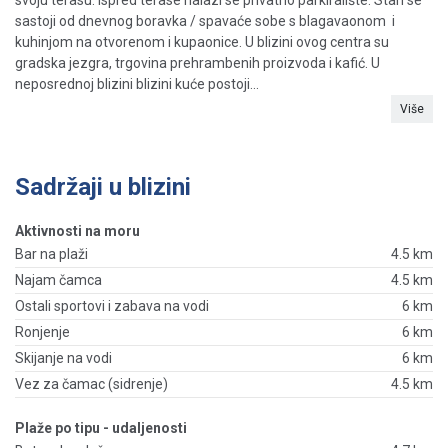
svoju terasu. Ispred terase nalazi se privatno parkiralište. Stan se
sastoji od dnevnog boravka / spavaće sobe s blagavaonom i
kuhinjom na otvorenom i kupaonice. U blizini ovog centra su
gradska jezgra, trgovina prehrambenih proizvoda i kafić. U
neposrednoj blizini blizini kuće postoji...
Više
Sadržaji u blizini
Aktivnosti na moru
Bar na plaži
4.5 km
Najam čamca
4.5 km
Ostali sportovi i zabava na vodi
6 km
Ronjenje
6 km
Skijanje na vodi
6 km
Vez za čamac (sidrenje)
4.5 km
Plaže po tipu - udaljenosti