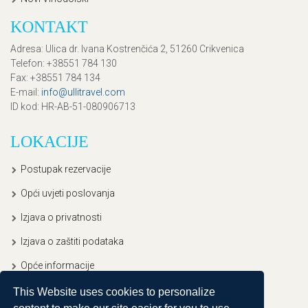
KONTAKT
Adresa
: Ulica dr. Ivana Kostrenčića 2, 51260 Crikvenica
Telefon
: +38551 784 130
Fax
: +38551 784 134
E-mail
:
info@ullitravel.com
ID kod
: HR-AB-51-080906713
LOKACIJE
Postupak rezervacije
Opći uvjeti poslovanja
Izjava o privatnosti
Izjava o zaštiti podataka
Opće informacije
This Website uses cookies to personalize