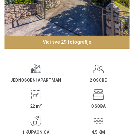
Vidi sve 29 fotografije
JEDNOSOBNI APARTMAN
2 OSOBE
2
22
m
0 SOBA
1 KUPAONICA
4.5 KM