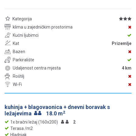
Kategorija
klima u zajedničkim prostorima
Kućni ljubimci
Kat
Prizemlje
Bazen
Parkiralište
Udaljenost centra mjesta
4 km
Roštilj
Wi-Fi
kuhinja + blagovaonica + dnevni boravak s
2
ležajevima
18.0 m
1x bračni ležaj (160x200)
2
Terasa /m2
Hladnjak