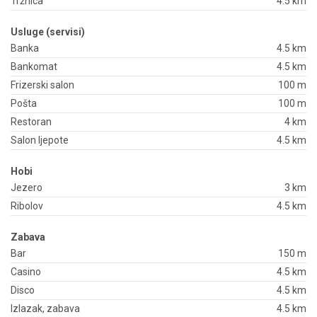
Tržnica
4.5 km
Usluge (servisi)
Banka
4.5 km
Bankomat
4.5 km
Frizerski salon
100 m
Pošta
100 m
Restoran
4 km
Salon ljepote
4.5 km
Hobi
Jezero
3 km
Ribolov
4.5 km
Zabava
Bar
150 m
Casino
4.5 km
Disco
4.5 km
Izlazak, zabava
4.5 km