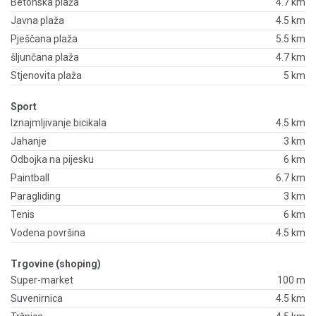
Betonska plaža
4.7 km
Javna plaža
4.5 km
Pješčana plaža
5.5 km
šljunčana plaža
4.7 km
Stjenovita plaža
5 km
Sport
Iznajmljivanje bicikala
4.5 km
Jahanje
3 km
Odbojka na pijesku
6 km
Paintball
6.7 km
Paragliding
3 km
Tenis
6 km
Vodena površina
4.5 km
Trgovine (shoping)
Super-market
100 m
Suvenirnica
4.5 km