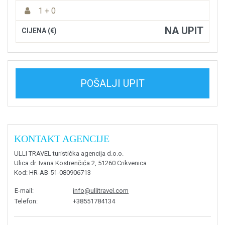
1 + 0
NA UPIT
CIJENA (€)
POŠALJI UPIT
KONTAKT AGENCIJE
ULLI TRAVEL turistička agencija d.o.o.
Ulica dr. Ivana Kostrenčića 2, 51260 Crikvenica
Kod
: HR-AB-51-080906713
E-mail
:
info@ullitravel.com
Telefon
:
+38551784134