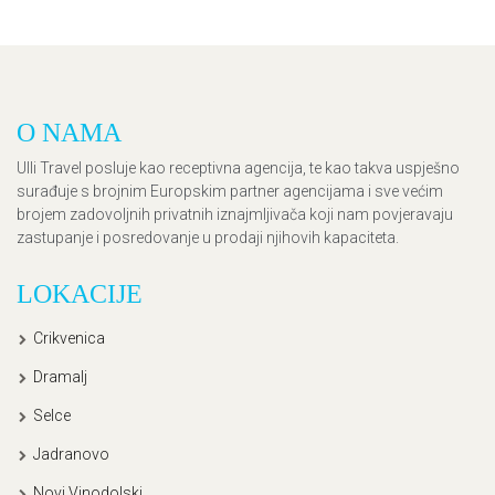
O NAMA
Ulli Travel posluje kao receptivna agencija, te kao takva uspješno
surađuje s brojnim Europskim partner agencijama i sve većim
brojem zadovoljnih privatnih iznajmljivača koji nam povjeravaju
zastupanje i posredovanje u prodaji njihovih kapaciteta.
LOKACIJE
Crikvenica
Dramalj
Selce
Jadranovo
Novi Vinodolski