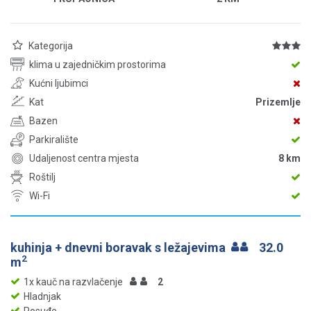
Kategorija
klima u zajedničkim prostorima
Kućni ljubimci
Kat
Prizemlje
Bazen
Parkiralište
Udaljenost centra mjesta
8 km
Roštilj
Wi-Fi
kuhinja + dnevni boravak s ležajevima
32.0
2
m
1x kauč na razvlačenje
2
Hladnjak