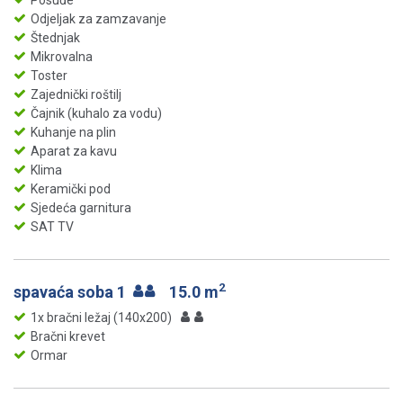
Posuđe
Odjeljak za zamzavanje
Štednjak
Mikrovalna
Toster
Zajednički roštilj
Čajnik (kuhalo za vodu)
Kuhanje na plin
Aparat za kavu
Klima
Keramički pod
Sjedeća garnitura
SAT TV
2
spavaća soba 1
15.0 m
1x bračni ležaj (140x200)
Bračni krevet
Ormar