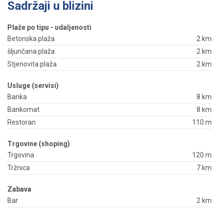
Sadržaji u blizini
Plaže po tipu - udaljenosti
Betonska plaža
2 km
šljunčana plaža
2 km
Stjenovita plaža
2 km
Usluge (servisi)
Banka
8 km
Bankomat
8 km
Restoran
110 m
Trgovine (shoping)
Trgovina
120 m
Tržnica
7 km
Zabava
Bar
2 km