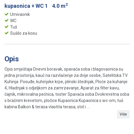
2
kupaonica + WC 1
4.0 m
Umivaonik
WC
Tuš
Sušilo za kosu
Opis
Opis smještaja Dnevni boravak, spavaća soba i blagovaonica su
jedna prostorija, kauč ​​na razvlačenje za dvije osobe, Satelitska TV
Kuhinja: Posuđe, kuhinjske krpe, plinski štednjak, Ploče za kuhanje:
4, Hladnjak s odjeljkom za zamrzavanje, Aparat za filter kavu,
čajnik, mikrovalna pećnica, toster Spavaća soba Dvokrevetna soba
s bračnim krevetom, pločice Kupaonica Kupaonica s wc-om, tuš
kabina Balkon & terasa vlastita terasa, stol i ...
Više