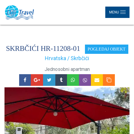
MENU
SKRBČIĆI HR-11208-01
POGLEDAJ OBJEKT
Hrvatska / Skrbčići
Jednosobni apartman