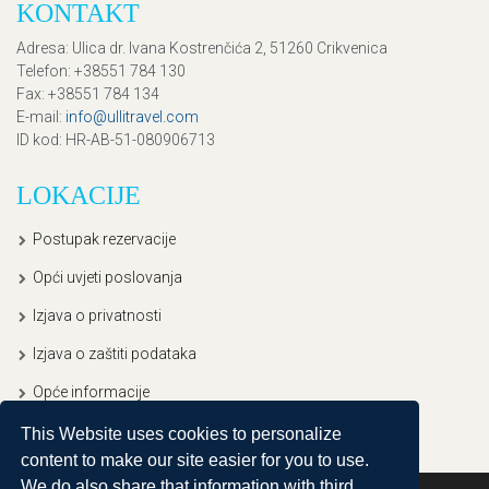
KONTAKT
Adresa
: Ulica dr. Ivana Kostrenčića 2, 51260 Crikvenica
Telefon
: +38551 784 130
Fax
: +38551 784 134
E-mail
:
info@ullitravel.com
ID kod
: HR-AB-51-080906713
LOKACIJE
Postupak rezervacije
Opći uvjeti poslovanja
Izjava o privatnosti
Izjava o zaštiti podataka
Opće informacije
This Website uses cookies to personalize
content to make our site easier for you to use.
We do also share that information with third