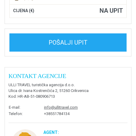
NA UPIT
CIJENA (€)
POŠALJI UPIT
KONTAKT AGENCIJE
ULLI TRAVEL turistička agencija d.o.o.
Ulica dr. Ivana Kostrenčića 2, 51260 Crikvenica
Kod
: HR-AB-51-080906713
E-mail
:
info@ullitravel.com
Telefon
:
+38551784134
AGENT: