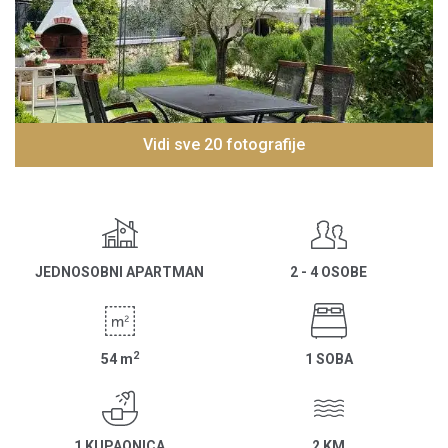
Vidi sve 20 fotografije
JEDNOSOBNI APARTMAN
2 - 4 OSOBE
2
54
m
1 SOBA
1 KUPAONICA
2 KM