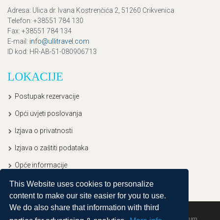
Adresa
: Ulica dr. Ivana Kostrenčića 2, 51260 Crikvenica
Telefon
: +38551 784 130
Fax
: +38551 784 134
E-mail
:
info@ullitravel.com
ID kod
: HR-AB-51-080906713
LOKACIJE
Postupak rezervacije
Opći uvjeti poslovanja
Izjava o privatnosti
Izjava o zaštiti podataka
Opće informacije
This Website uses cookies to personalize
content to make our site easier for you to use.
We do also share that information with third
Copyright © 2020, Ullitravel |
Sitemap
| Powered by
Agendum