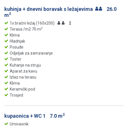
kuhinja + dnevni boravak s ležajevima
26.0
2
m
1x bračni ležaj (160x200)
2
2
Terasa /m2 70 m
Klima
Hladnjak
Posuđe
Odjeljak za zamzavanje
Toster
Kuhanje na struju
Aparat za kavu
Izlaz na terasu
Klima
Keramički pod
Trosjed
2
kupaonica + WC 1
7.0 m
Umivaonik