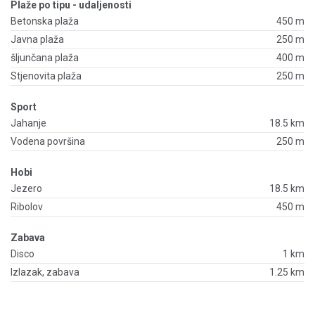
Plaže po tipu - udaljenosti
Betonska plaža
450 m
Javna plaža
250 m
šljunčana plaža
400 m
Stjenovita plaža
250 m
Sport
Jahanje
18.5 km
Vodena površina
250 m
Hobi
Jezero
18.5 km
Ribolov
450 m
Zabava
Disco
1 km
Izlazak, zabava
1.25 km