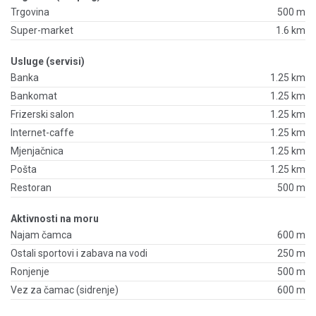
Trgovina
500 m
Super-market
1.6 km
Usluge (servisi)
Banka
1.25 km
Bankomat
1.25 km
Frizerski salon
1.25 km
Internet-caffe
1.25 km
Mjenjačnica
1.25 km
Pošta
1.25 km
Restoran
500 m
Aktivnosti na moru
Najam čamca
600 m
Ostali sportovi i zabava na vodi
250 m
Ronjenje
500 m
Vez za čamac (sidrenje)
600 m