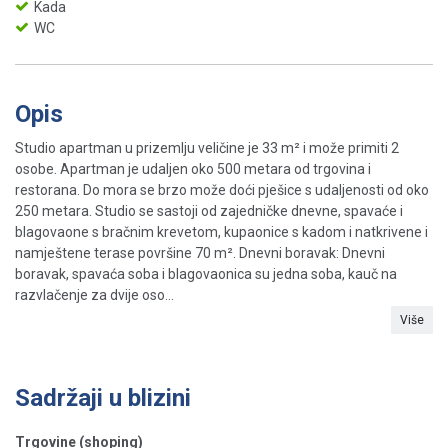
Kada
WC
Opis
Studio apartman u prizemlju veličine je 33 m² i može primiti 2
osobe. Apartman je udaljen oko 500 metara od trgovina i
restorana. Do mora se brzo može doći pješice s udaljenosti od oko
250 metara. Studio se sastoji od zajedničke dnevne, spavaće i
blagovaone s bračnim krevetom, kupaonice s kadom i natkrivene i
namještene terase površine 70 m². Dnevni boravak: Dnevni
boravak, spavaća soba i blagovaonica su jedna soba, kauč na
razvlačenje za dvije oso...
Više
Sadržaji u blizini
Trgovine (shoping)