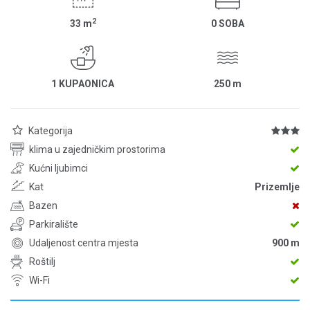
2
33
m
0 SOBA
1 KUPAONICA
250
m
Kategorija
klima u zajedničkim prostorima
Kućni ljubimci
Kat
Prizemlje
Bazen
Parkiralište
Udaljenost centra mjesta
900 m
Roštilj
Wi-Fi