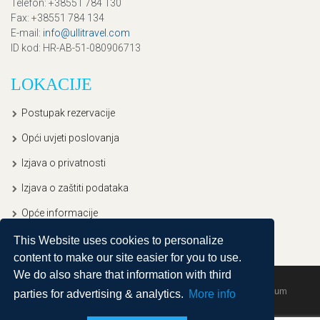
Telefon
: +38551 784 130
Fax
: +38551 784 134
E-mail
:
info@ullitravel.com
ID kod
: HR-AB-51-080906713
LOKACIJE
Postupak rezervacije
Opći uvjeti poslovanja
Izjava o privatnosti
Izjava o zaštiti podataka
Opće informacije
This Website uses cookies to personalize
content to make our site easier for you to use.
We do also share that information with third
Copyright © 2020, Ullitravel |
Sitemap
| Powered by
Agendum
parties for advertising & analytics.
More info