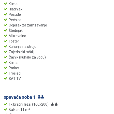
Klima
Hladnjak
Posuđe
Pećnica
Odjeljak za zamzavanje
Štednjak
Mikrovalna
Toster
Kuhanje na struju
Zajednički roštilj
Čajnik (kuhalo za vodu)
Klima
Parket
Trosjed
SAT TV
spavaća soba 1
1x bračni ležaj (160x200)
2
Balkon 11 m