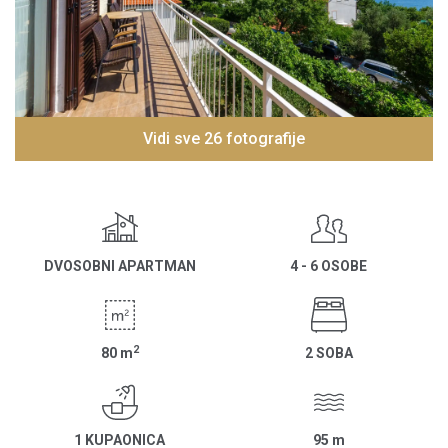
Vidi sve 26 fotografije
DVOSOBNI APARTMAN
4 - 6 OSOBE
2
80
m
2 SOBA
1 KUPAONICA
95
m