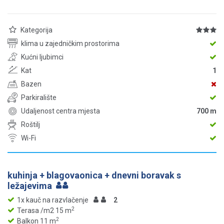
Kategorija
klima u zajedničkim prostorima
Kućni ljubimci
Kat
1
Bazen
Parkiralište
Udaljenost centra mjesta
700 m
Roštilj
Wi-Fi
kuhinja + blagovaonica + dnevni boravak s
ležajevima
1x kauč na razvlačenje
2
2
Terasa /m2 15 m
2
Balkon 11 m