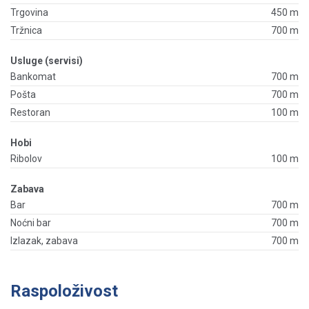
Trgovina
450 m
Tržnica
700 m
Usluge (servisi)
Bankomat
700 m
Pošta
700 m
Restoran
100 m
Hobi
Ribolov
100 m
Zabava
Bar
700 m
Noćni bar
700 m
Izlazak, zabava
700 m
Raspoloživost