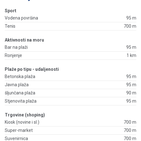
Sport
Vodena površina
95 m
Tenis
700 m
Aktivnosti na moru
Bar na plaži
95 m
Ronjenje
1 km
Plaže po tipu - udaljenosti
Betonska plaža
95 m
Javna plaža
95 m
šljunčana plaža
90 m
Stjenovita plaža
95 m
Trgovine (shoping)
Kiosk (novine i sl.)
700 m
Super-market
700 m
Suvenirnica
700 m