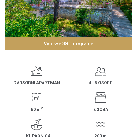
Vidi sve 38 fotografije
DVOSOBNI APARTMAN
4 - 5 OSOBE
2
80
m
2 SOBA
1 KUPAONICA
200
m