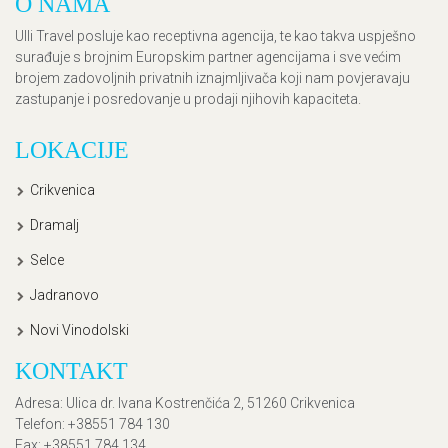
O NAMA
Ulli Travel posluje kao receptivna agencija, te kao takva uspješno
surađuje s brojnim Europskim partner agencijama i sve većim
brojem zadovoljnih privatnih iznajmljivača koji nam povjeravaju
zastupanje i posredovanje u prodaji njihovih kapaciteta.
LOKACIJE
Crikvenica
Dramalj
Selce
Jadranovo
Novi Vinodolski
KONTAKT
Adresa
: Ulica dr. Ivana Kostrenčića 2, 51260 Crikvenica
Telefon
: +38551 784 130
Fax
: +38551 784 134