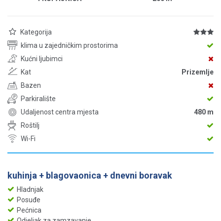
Kategorija
klima u zajedničkim prostorima
Kućni ljubimci
Kat
Prizemlje
Bazen
Parkiralište
Udaljenost centra mjesta
480 m
Roštilj
Wi-Fi
kuhinja + blagovaonica + dnevni boravak
Hladnjak
Posuđe
Pećnica
Odjeljak za zamzavanje