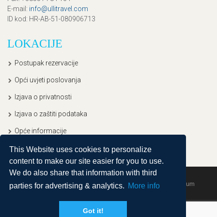
E-mail
:
info@ullitravel.com
ID kod
: HR-AB-51-080906713
LOKACIJE
Postupak rezervacije
Opći uvjeti poslovanja
Izjava o privatnosti
Izjava o zaštiti podataka
Opće informacije
This Website uses cookies to personalize
content to make our site easier for you to use.
We do also share that information with third
Copyright © 2020, Ullitravel |
Sitemap
| Powered by
Agendum
parties for advertising & analytics.
More info
Got it!