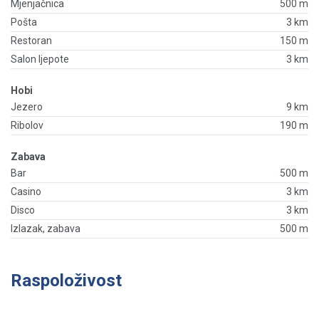
Mjenjačnica
500 m
Pošta
3 km
Restoran
150 m
Salon ljepote
3 km
Hobi
Jezero
9 km
Ribolov
190 m
Zabava
Bar
500 m
Casino
3 km
Disco
3 km
Izlazak, zabava
500 m
Raspoloživost