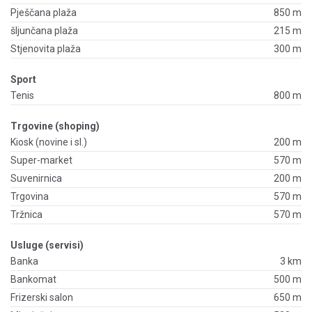
Pješčana plaža
850 m
šljunčana plaža
215 m
Stjenovita plaža
300 m
Sport
Tenis
800 m
Trgovine (shoping)
Kiosk (novine i sl.)
200 m
Super-market
570 m
Suvenirnica
200 m
Trgovina
570 m
Tržnica
570 m
Usluge (servisi)
Banka
3 km
Bankomat
500 m
Frizerski salon
650 m