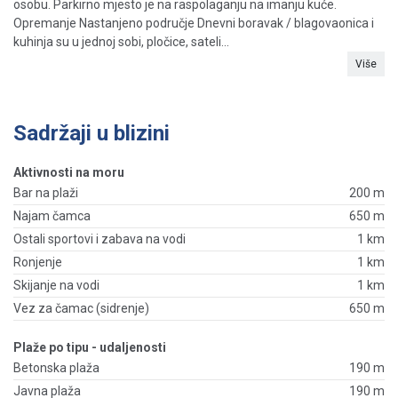
osobu. Parkirno mjesto je na raspolaganju na imanju kuće.
Opremanje Nastanjeno područje Dnevni boravak / blagovaonica i
kuhinja su u jednoj sobi, pločice, sateli...
Više
Sadržaji u blizini
Aktivnosti na moru
Bar na plaži
200 m
Najam čamca
650 m
Ostali sportovi i zabava na vodi
1 km
Ronjenje
1 km
Skijanje na vodi
1 km
Vez za čamac (sidrenje)
650 m
Plaže po tipu - udaljenosti
Betonska plaža
190 m
Javna plaža
190 m