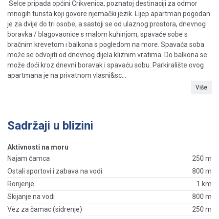
Selce pripada općini Crikvenica, poznatoj destinaciji za odmor
mnogih turista koji govore njemački jezik. Lijep apartman pogodan
je za dvije do tri osobe, a sastoji se od ulaznog prostora, dnevnog
boravka / blagovaonice s malom kuhinjom, spavaće sobe s
bračnim krevetom i balkona s pogledom na more. Spavaća soba
može se odvojiti od dnevnog dijela kliznim vratima. Do balkona se
može doći kroz dnevni boravak i spavaću sobu. Parkiralište ovog
apartmana je na privatnom vlasni&sc...
Više
Sadržaji u blizini
Aktivnosti na moru
Najam čamca
250 m
Ostali sportovi i zabava na vodi
800 m
Ronjenje
1 km
Skijanje na vodi
800 m
Vez za čamac (sidrenje)
250 m