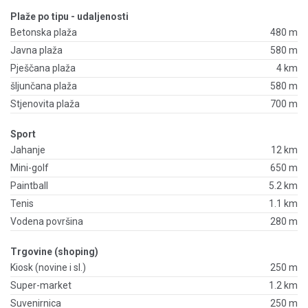
Plaže po tipu - udaljenosti
Betonska plaža
480 m
Javna plaža
580 m
Pješčana plaža
4 km
šljunčana plaža
580 m
Stjenovita plaža
700 m
Sport
Jahanje
12 km
Mini-golf
650 m
Paintball
5.2 km
Tenis
1.1 km
Vodena površina
280 m
Trgovine (shoping)
Kiosk (novine i sl.)
250 m
Super-market
1.2 km
Suvenirnica
250 m