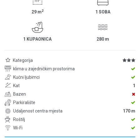
2
29
m
1 SOBA
1 KUPAONICA
280
m
Kategorija
klima u zajedničkim prostorima
Kućni ljubimci
Kat
1
Bazen
Parkiralište
Udaljenost centra mjesta
170 m
Roštilj
Wi-Fi