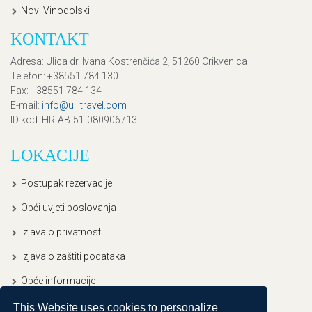
Novi Vinodolski
KONTAKT
Adresa
: Ulica dr. Ivana Kostrenčića 2, 51260 Crikvenica
Telefon
: +38551 784 130
Fax
: +38551 784 134
E-mail
:
info@ullitravel.com
ID kod
: HR-AB-51-080906713
LOKACIJE
Postupak rezervacije
Opći uvjeti poslovanja
Izjava o privatnosti
Izjava o zaštiti podataka
Opće informacije
This Website uses cookies to personalize