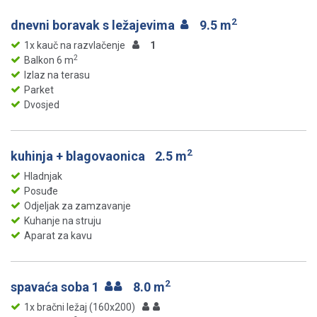
2
dnevni boravak s ležajevima
9.5 m
1x kauč na razvlačenje
1
2
Balkon 6 m
Izlaz na terasu
Parket
Dvosjed
2
kuhinja + blagovaonica
2.5 m
Hladnjak
Posuđe
Odjeljak za zamzavanje
Kuhanje na struju
Aparat za kavu
2
spavaća soba 1
8.0 m
1x bračni ležaj (160x200)