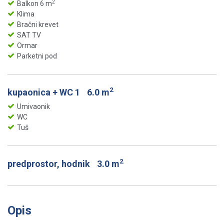
2
Balkon 6 m
Klima
Bračni krevet
SAT TV
Ormar
Parketni pod
2
kupaonica + WC 1
6.0 m
Umivaonik
WC
Tuš
2
predprostor, hodnik
3.0 m
Opis