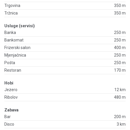
Trgovina
350 m
Tržnica
350 m
Usluge (servisi)
Banka
250 m
Bankomat
250 m
Frizerski salon
400 m
Mjenjačnica
250 m
Pošta
250 m
Restoran
170 m
Hobi
Jezero
12 km
Ribolov
480 m
Zabava
Bar
200 m
Disco
3 km