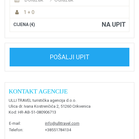
1 + 0
NA UPIT
CIJENA (€)
POŠALJI UPIT
KONTAKT AGENCIJE
ULLI TRAVEL turistička agencija d.o.o.
Ulica dr. Ivana Kostrenčića 2, 51260 Crikvenica
Kod
: HR-AB-51-080906713
E-mail
:
info@ullitravel.com
Telefon
:
+38551784134