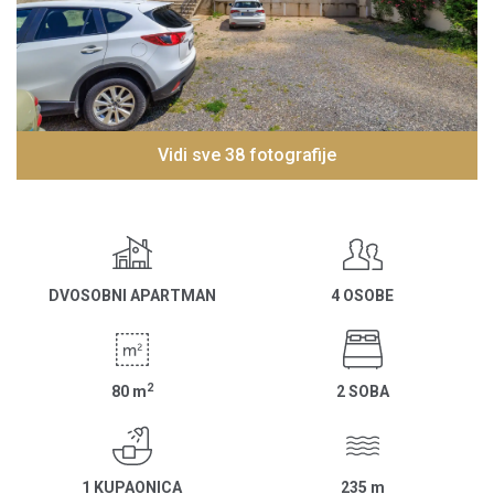
Vidi sve 38 fotografije
DVOSOBNI APARTMAN
4 OSOBE
2
80
m
2 SOBA
1 KUPAONICA
235
m