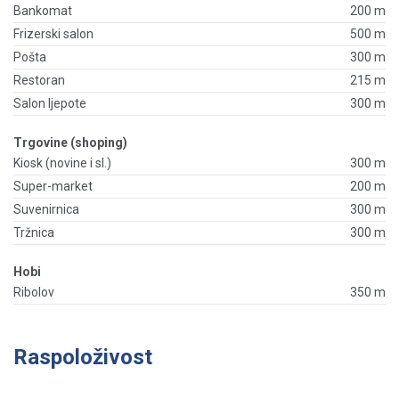
Bankomat
200 m
Frizerski salon
500 m
Pošta
300 m
Restoran
215 m
Salon ljepote
300 m
Trgovine (shoping)
Kiosk (novine i sl.)
300 m
Super-market
200 m
Suvenirnica
300 m
Tržnica
300 m
Hobi
Ribolov
350 m
Raspoloživost