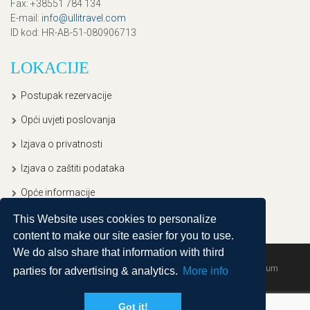
Fax
: +38551 784 134
E-mail
:
info@ullitravel.com
ID kod
: HR-AB-51-080906713
LOKACIJE
Postupak rezervacije
Opći uvjeti poslovanja
Izjava o privatnosti
Izjava o zaštiti podataka
Opće informacije
This Website uses cookies to personalize
content to make our site easier for you to use.
We do also share that information with third
Copyright © 2020, Ullitravel |
Sitemap
| Powered by
Agendum
parties for advertising & analytics.
More info
Got it!