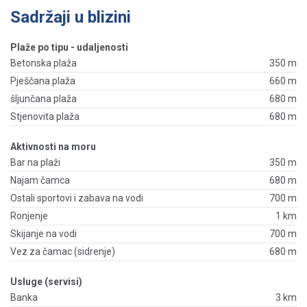
Sadržaji u blizini
Plaže po tipu - udaljenosti
Betonska plaža
350 m
Pješčana plaža
660 m
šljunčana plaža
680 m
Stjenovita plaža
680 m
Aktivnosti na moru
Bar na plaži
350 m
Najam čamca
680 m
Ostali sportovi i zabava na vodi
700 m
Ronjenje
1 km
Skijanje na vodi
700 m
Vez za čamac (sidrenje)
680 m
Usluge (servisi)
Banka
3 km