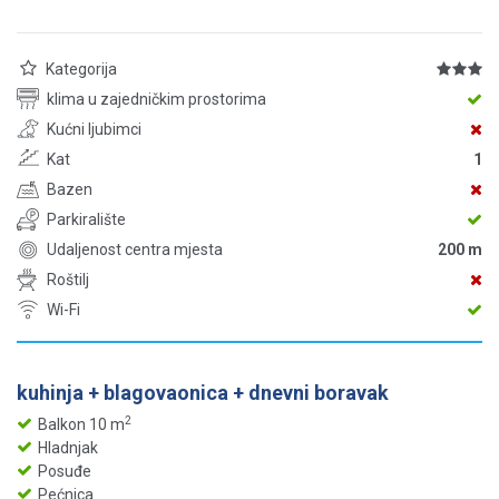
Kategorija
klima u zajedničkim prostorima
Kućni ljubimci
Kat
1
Bazen
Parkiralište
Udaljenost centra mjesta
200 m
Roštilj
Wi-Fi
kuhinja + blagovaonica + dnevni boravak
2
Balkon 10 m
Hladnjak
Posuđe
Pećnica