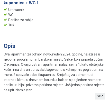
kupaonica + WC 1
Umivaonik
WC
Perilica za rublje
Tuš
Opis
Ovaj apartman za odmor, novouređen 2024. godine, nalazi se u
lijepom i popularnom ribarskom mjestu Selce, koje pripada općini
Crikvenica. Ovaj prostrani apartman nalazi se na 1. katu obiteljske
kuće i ima dnevni boravak/blagovaonu s kuhinjom s pogledom na
more, 2 spavaće sobe i kupaonicu. Smještaj za odmor nudi
internet, klimu u dnevnom boravku, balkon s pogledom na more,
perilicu rublja i privatno parkirno mjesto. Još jedno parkirno mjesto
na upit. Namješten...
Više