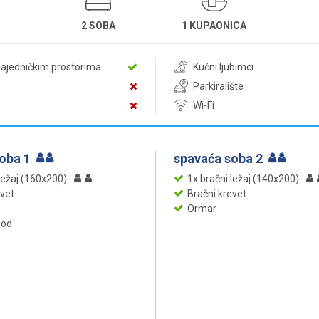
2 SOBA
1 KUPAONICA
zajedničkim prostorima
Kućni ljubimci
Parkiralište
Wi-Fi
soba 1
spavaća soba 2
ležaj (160x200)
1x bračni ležaj (140x200)
evet
Bračni krevet
Ormar
pod