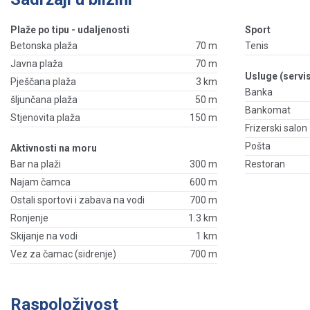
Plaže po tipu - udaljenosti
Sport
Betonska plaža
70 m
Tenis
Javna plaža
70 m
Usluge (servis
Pješčana plaža
3 km
Banka
šljunčana plaža
50 m
Bankomat
Stjenovita plaža
150 m
Frizerski salon
Pošta
Aktivnosti na moru
Bar na plaži
300 m
Restoran
Najam čamca
600 m
Ostali sportovi i zabava na vodi
700 m
Ronjenje
1.3 km
Skijanje na vodi
1 km
Vez za čamac (sidrenje)
700 m
Raspoloživost