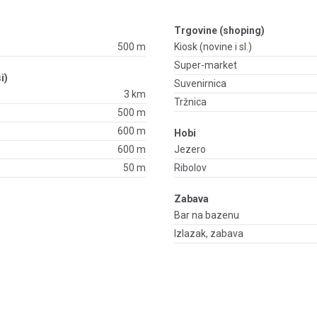
Trgovine (shoping)
500 m
Kiosk (novine i sl.)
Super-market
i)
Suvenirnica
3 km
Tržnica
500 m
600 m
Hobi
600 m
Jezero
50 m
Ribolov
Zabava
Bar na bazenu
Izlazak, zabava