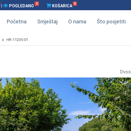
0
0
|
POGLEDANO
KOŠARICA
Početna
Smještaj
O nama
Što posjetiti
HR-11235-01
Dvos