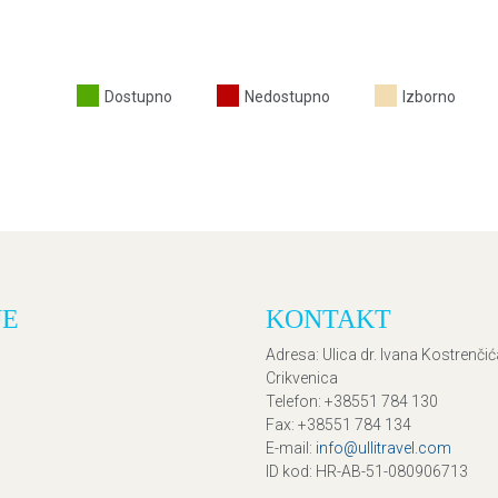
Dostupno
Nedostupno
Izborno
JE
KONTAKT
Adresa
: Ulica dr. Ivana Kostrenči
Crikvenica
Telefon
: +38551 784 130
Fax
: +38551 784 134
E-mail
:
info@ullitravel.com
ID kod
: HR-AB-51-080906713