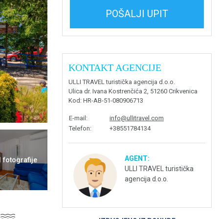
POŠALJI UPIT
KONTAKT AGENCIJE
ULLI TRAVEL turistička agencija d.o.o.
Ulica dr. Ivana Kostrenčića 2, 51260 Crikvenica
Kod
: HR-AB-51-080906713
E-mail
:
info@ullitravel.com
Telefon
:
+38551784134
AGENT:
1 fotografije
ULLI TRAVEL turistička
agencija d.o.o.