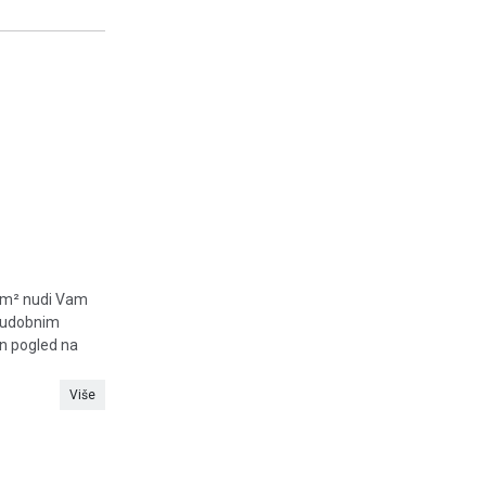
5 m² nudi Vam
s udobnim
n pogled na
Više