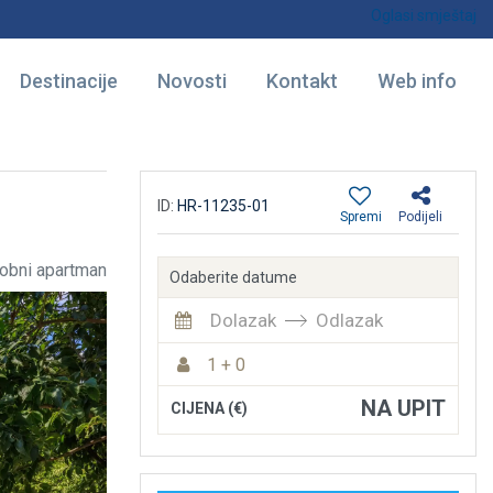
Oglasi smještaj
Destinacije
Novosti
Kontakt
Web info
ID:
HR-11235-01
Spremi
Podijeli
obni apartman
Odaberite datume
Dolazak
Odlazak
1 + 0
NA UPIT
CIJENA (€)