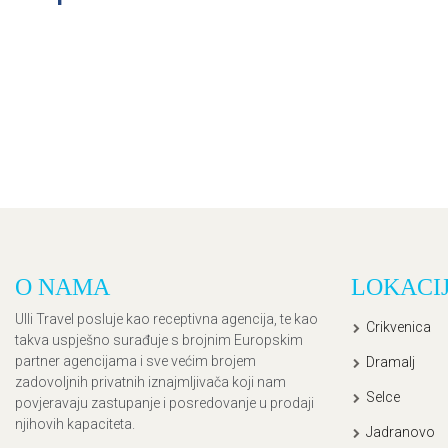
O NAMA
LOKACI
Ulli Travel posluje kao receptivna agencija, te kao
Crikvenica
takva uspješno surađuje s brojnim Europskim
partner agencijama i sve većim brojem
Dramalj
zadovoljnih privatnih iznajmljivača koji nam
Selce
povjeravaju zastupanje i posredovanje u prodaji
njihovih kapaciteta.
Jadranovo