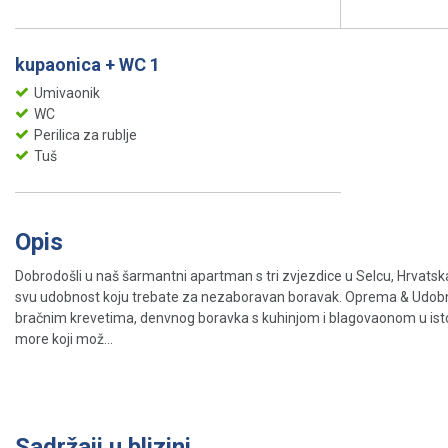
kupaonica + WC 1
Umivaonik
WC
Perilica za rublje
Tuš
Opis
Dobrodošli u naš šarmantni apartman s tri zvjezdice u Selcu, Hrvatsk
svu udobnost koju trebate za nezaboravan boravak. Oprema & Udobn
bračnim krevetima, denvnog boravka s kuhinjom i blagovaonom u ist
more koji mož...
Sadržaji u blizini