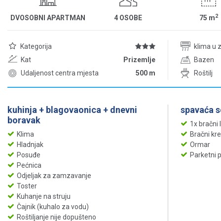
2
DVOSOBNI APARTMAN
4 OSOBE
75
m
Kategorija
klima u 
Kat
Prizemlje
Bazen
Udaljenost centra mjesta
500 m
Roštilj
kuhinja + blagovaonica + dnevni
spavaća 
boravak
1x bračni 
Klima
Bračni kr
Hladnjak
Ormar
Posuđe
Parketni 
Pećnica
Odjeljak za zamzavanje
Toster
Kuhanje na struju
Čajnik (kuhalo za vodu)
Roštiljanje nije dopušteno