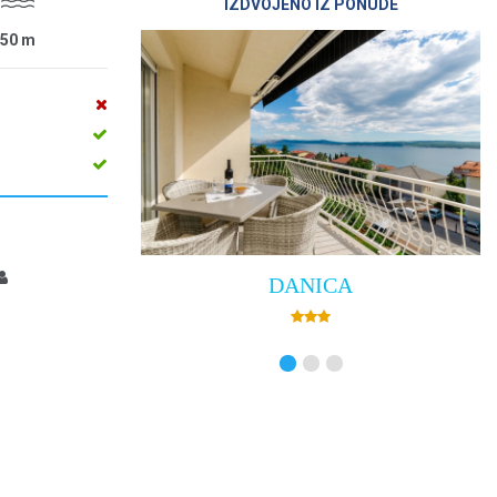
IZDVOJENO IZ PONUDE
50
m
DANICA