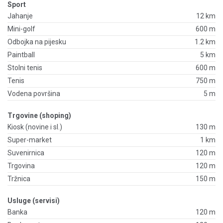
Sport
Jahanje
12 km
Mini-golf
600 m
Odbojka na pijesku
1.2 km
Paintball
5 km
Stolni tenis
600 m
Tenis
750 m
Vodena površina
5 m
Trgovine (shoping)
Kiosk (novine i sl.)
130 m
Super-market
1 km
Suvenirnica
120 m
Trgovina
120 m
Tržnica
150 m
Usluge (servisi)
Banka
120 m