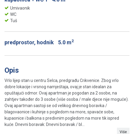
Umivaonik
WC
Tuš
2
predprostor, hodnik
5.0 m
Opis
Vrlo lijep stan u centru Selca, predgrađu Crikvenice. Zbog vrlo
dobre lokacije i vrsnog namještaja, ovaj je stan idealan za
opuštajući odmor. Ovaj apartman je pogodan za 2 osobe, na
zahtjev također do 3 osobe (više osoba / male djece nije moguće).
Ovaj apartman sastoji se od velikog dnevnog boravka /
blagovaonice i kuhinje s pogledom na more, spavaće sobe,
kupaonice i balkona s predivnim pogledom na more tik ispred
kuće. Dnevni boravak: Dnevni boravak / bl...
Više