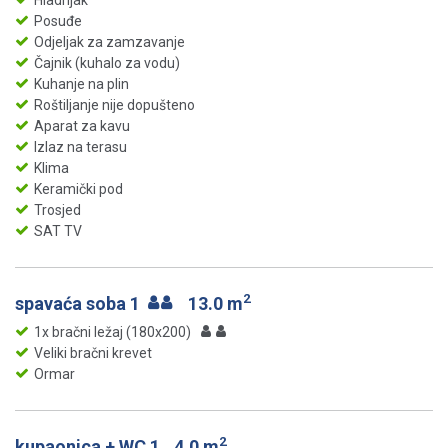
Hladnjak
Posuđe
Odjeljak za zamzavanje
Čajnik (kuhalo za vodu)
Kuhanje na plin
Roštiljanje nije dopušteno
Aparat za kavu
Izlaz na terasu
Klima
Keramički pod
Trosjed
SAT TV
2
spavaća soba 1
13.0 m
1x bračni ležaj (180x200)
Veliki bračni krevet
Ormar
2
kupaonica + WC 1
4.0 m