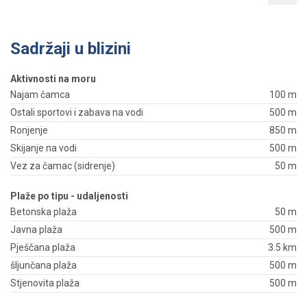
Sadržaji u blizini
Aktivnosti na moru
Najam čamca
100 m
Ostali sportovi i zabava na vodi
500 m
Ronjenje
850 m
Skijanje na vodi
500 m
Vez za čamac (sidrenje)
50 m
Plaže po tipu - udaljenosti
Betonska plaža
50 m
Javna plaža
500 m
Pješčana plaža
3.5 km
šljunčana plaža
500 m
Stjenovita plaža
500 m