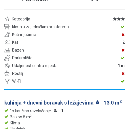
Kategorija
klima u zajedničkim prostorima
Kućni ljubimci
Kat
2
Bazen
Parkiralište
Udaljenost centra mjesta
1 m
Roštilj
Wi-Fi
2
kuhinja + dnevni boravak s ležajevima
13.0 m
1x kauč na razvlačenje
1
2
Balkon 5 m
Klima