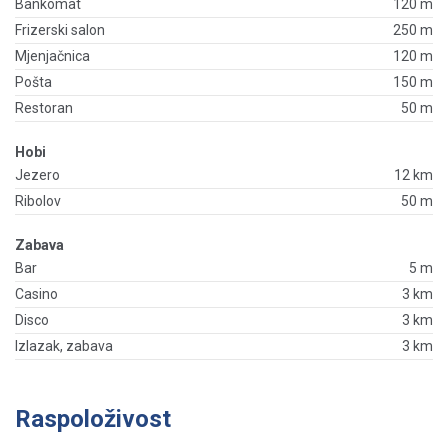
Bankomat
120 m
Frizerski salon
250 m
Mjenjačnica
120 m
Pošta
150 m
Restoran
50 m
Hobi
Jezero
12 km
Ribolov
50 m
Zabava
Bar
5 m
Casino
3 km
Disco
3 km
Izlazak, zabava
3 km
Raspoloživost