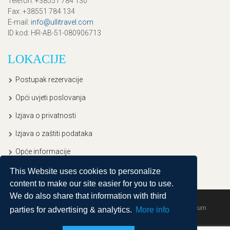
Telefon
: +38551 784 130
Fax
: +38551 784 134
E-mail
:
info@ullitravel.com
ID kod
: HR-AB-51-080906713
LOKACIJE
Postupak rezervacije
Opći uvjeti poslovanja
Izjava o privatnosti
Izjava o zaštiti podataka
Opće informacije
This Website uses cookies to personalize
content to make our site easier for you to use.
We do also share that information with third
Copyright © 2020, Ullitravel |
Sitemap
| Powered by
Agendum
parties for advertising & analytics.
More info