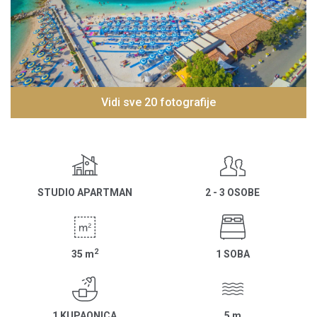
Vidi sve 20 fotografije
STUDIO APARTMAN
2 - 3 OSOBE
2
35
m
1 SOBA
1 KUPAONICA
5
m