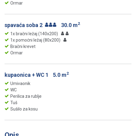
Ormar
2
spavaća soba 2
30.0 m
1x bračni ležaj (140x200)
1x pomoćni ležaj (80x200)
Bračni krevet
Ormar
2
kupaonica + WC 1
5.0 m
Umivaonik
WC
Perilica za rublje
Tuš
Sušilo za kosu
Opis