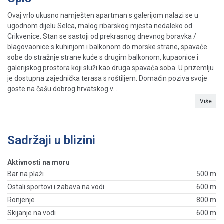
Ovaj vrlo ukusno namješten apartman s galerijom nalazi se u
ugodnom dijelu Selca, malog ribarskog mjesta nedaleko od
Crikvenice. Stan se sastoji od prekrasnog dnevnog boravka /
blagovaonice s kuhinjom i balkonom do morske strane, spavaće
sobe do stražnje strane kuće s drugim balkonom, kupaonice i
galerijskog prostora koji služi kao druga spavaća soba. U prizemlju
je dostupna zajednička terasa s roštiljem. Domaćin poziva svoje
goste na čašu dobrog hrvatskog v...
Više
Sadržaji u blizini
Aktivnosti na moru
Bar na plaži
500 m
Ostali sportovi i zabava na vodi
600 m
Ronjenje
800 m
Skijanje na vodi
600 m