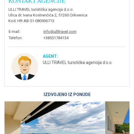
KONTAKT AGENCIJE
ULLI TRAVEL turistička agencija d.o.o.
Ulica dr. Ivana Kostrenčića 2, 51260 Crikvenica
Kod
: HR-AB-51-080906713
E-mail
:
info@ullitravel.com
Telefon
:
+38551784134
AGENT:
ULLI TRAVEL turistička agencija d.o.o.
IZDVOJENO IZ PONUDE