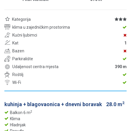
Kategorija
klima u zajedničkim prostorima
Kućni ljubimci
Kat
1
Bazen
Parkiralište
Udaljenost centra mjesta
390 m
Roštilj
Wi-Fi
2
kuhinja + blagovaonica + dnevni boravak
28.0 m
2
Balkon 6 m
Klima
Hladnjak