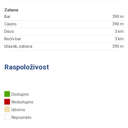
Zabava
Bar
390 m
Casino
390 m
Disco
3 km
Noćni bar
3 km
Izlazak, zabava
390 m
Raspoloživost
Dostupno
Nedostupno
Izborno
Nepoznato