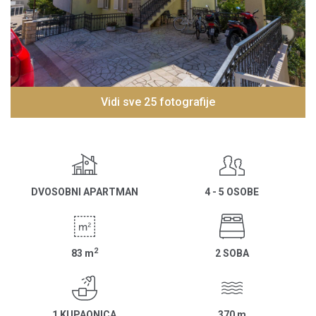
Vidi sve 25 fotografije
DVOSOBNI APARTMAN
4 - 5 OSOBE
2
83
m
2 SOBA
1 KUPAONICA
370
m