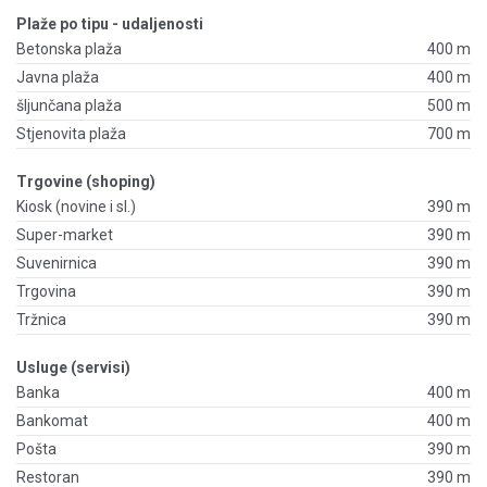
Plaže po tipu - udaljenosti
Betonska plaža
400 m
Javna plaža
400 m
šljunčana plaža
500 m
Stjenovita plaža
700 m
Trgovine (shoping)
Kiosk (novine i sl.)
390 m
Super-market
390 m
Suvenirnica
390 m
Trgovina
390 m
Tržnica
390 m
Usluge (servisi)
Banka
400 m
Bankomat
400 m
Pošta
390 m
Restoran
390 m