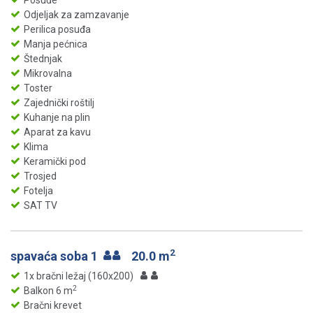
Posuđe
Odjeljak za zamzavanje
Perilica posuđa
Manja pećnica
Štednjak
Mikrovalna
Toster
Zajednički roštilj
Kuhanje na plin
Aparat za kavu
Klima
Keramički pod
Trosjed
Fotelja
SAT TV
2
spavaća soba 1
20.0 m
1x bračni ležaj (160x200)
2
Balkon 6 m
Bračni krevet