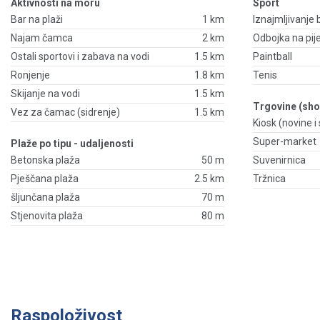
Aktivnosti na moru
Sport
Bar na plaži
1 km
Iznajmljivanje 
Najam čamca
2 km
Odbojka na pij
Ostali sportovi i zabava na vodi
1.5 km
Paintball
Ronjenje
1.8 km
Tenis
Skijanje na vodi
1.5 km
Trgovine (sho
Vez za čamac (sidrenje)
1.5 km
Kiosk (novine i s
Super-market
Plaže po tipu - udaljenosti
Betonska plaža
50 m
Suvenirnica
Pješčana plaža
2.5 km
Tržnica
šljunčana plaža
70 m
Stjenovita plaža
80 m
Raspoloživost