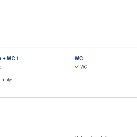
 + WC 1
WC
k
WC
 rublje