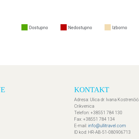
Dostupno
Nedostupno
Izborno
JE
KONTAKT
Adresa
: Ulica dr. Ivana Kostrenči
Crikvenica
Telefon
: +38551 784 130
Fax
: +38551 784 134
E-mail
:
info@ullitravel.com
ID kod
: HR-AB-51-080906713