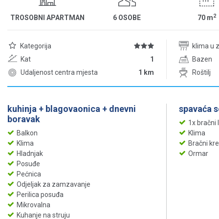
2
TROSOBNI APARTMAN
6 OSOBE
70
m
Kategorija
klima u 
Kat
1
Bazen
Udaljenost centra mjesta
1 km
Roštilj
kuhinja + blagovaonica + dnevni
spavaća 
boravak
1x bračni 
Balkon
Klima
Klima
Bračni kr
Hladnjak
Ormar
Posuđe
Pećnica
Odjeljak za zamzavanje
Perilica posuđa
Mikrovalna
Kuhanje na struju