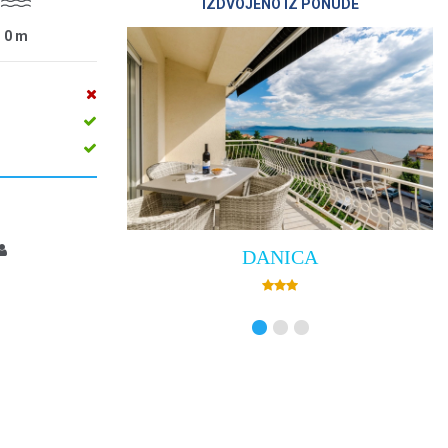
IZDVOJENO IZ PONUDE
0
m
Villa Empress