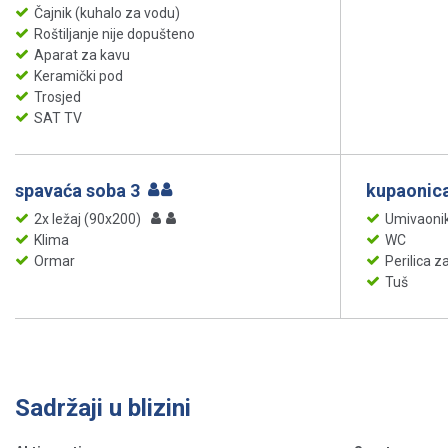
Čajnik (kuhalo za vodu)
Roštiljanje nije dopušteno
Aparat za kavu
Keramički pod
Trosjed
SAT TV
spavaća soba 3
kupaonica
2x ležaj (90x200)
Umivaoni
Klima
WC
Ormar
Perilica za
Tuš
Sadržaji u blizini