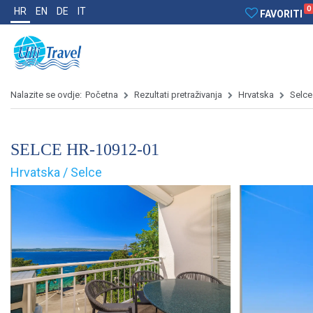
0
HR
EN
DE
IT
FAVORITI
Nalazite se ovdje:
Početna
Rezultati pretraživanja
Hrvatska
Selce
SELCE HR-10912-01
Hrvatska / Selce