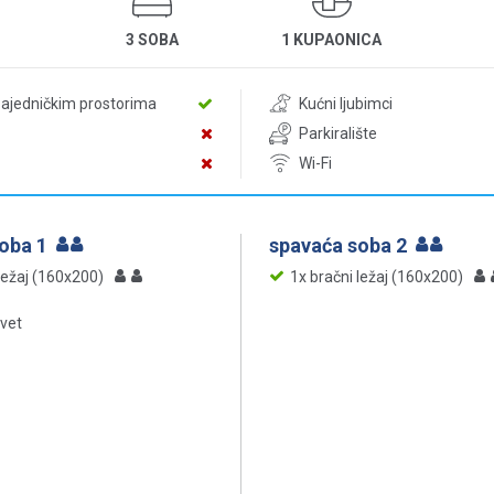
3 SOBA
1 KUPAONICA
zajedničkim prostorima
Kućni ljubimci
Parkiralište
Wi-Fi
soba 1
spavaća soba 2
ležaj (160x200)
1x bračni ležaj (160x200)
evet