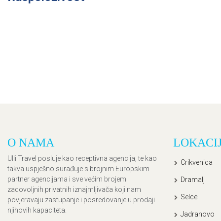
O NAMA
LOKACI
Ulli Travel posluje kao receptivna agencija, te kao
Crikvenica
takva uspješno surađuje s brojnim Europskim
partner agencijama i sve većim brojem
Dramalj
zadovoljnih privatnih iznajmljivača koji nam
Selce
povjeravaju zastupanje i posredovanje u prodaji
njihovih kapaciteta.
Jadranovo