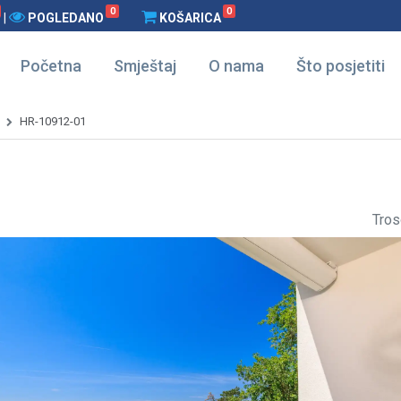
0
0
|
POGLEDANO
KOŠARICA
Početna
Smještaj
O nama
Što posjetiti
HR-10912-01
Tros