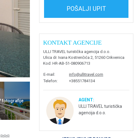
POŠALJI UPIT
KONTAKT AGENCIJE
ULLI TRAVEL turistička agencija d.o.o.
Ulica dr. Ivana Kostrenčića 2, 51260 Crikvenica
Kod
: HR-AB-51-080906713
E-mail
:
info@ullitravel.com
Telefon
:
+38551784134
AGENT:
7 fotografije
ULLI TRAVEL turistička
agencija d.o.o.