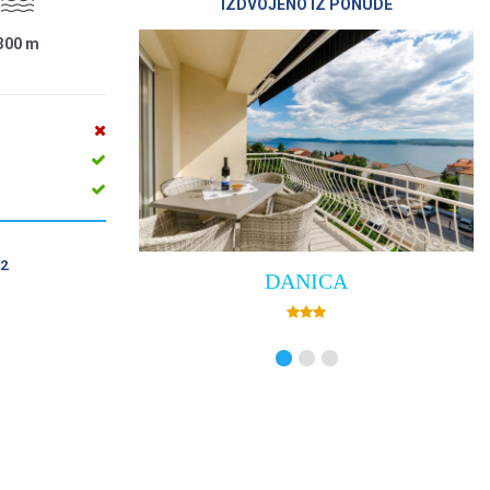
IZDVOJENO IZ PONUDE
300
m
2
DANICA