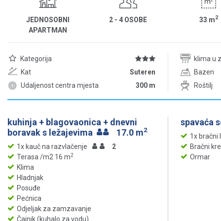
2
JEDNOSOBNI
2 - 4 OSOBE
33
m
APARTMAN
Kategorija
klima u 
Kat
Suteren
Bazen
Udaljenost centra mjesta
300 m
Roštilj
kuhinja + blagovaonica + dnevni
spavaća 
2
boravak s ležajevima
17.0 m
1x bračni 
1x kauč na razvlačenje
2
Bračni kr
2
Terasa /m2 16 m
Ormar
Klima
Hladnjak
Posuđe
Pećnica
Odjeljak za zamzavanje
Čajnik (kuhalo za vodu)