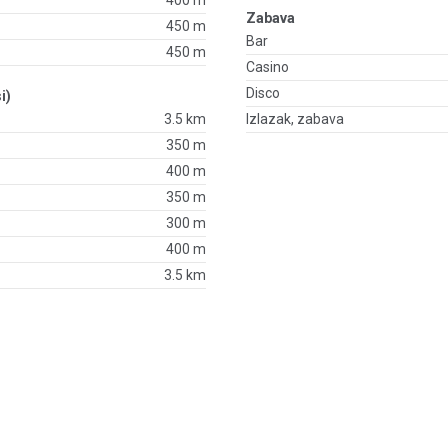
400 m
Zabava
450 m
Bar
450 m
Casino
Disco
i)
3.5 km
Izlazak, zabava
350 m
400 m
350 m
300 m
400 m
3.5 km