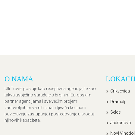
O NAMA
LOKACI
Ulli Travel posluje kao receptivna agencija, te kao
Crikvenica
takva uspješno surađuje s brojnim Europskim
partner agencijama i sve većim brojem
Dramalj
zadovoljnih privatnih iznajmljivača koji nam
Selce
povjeravaju zastupanje i posredovanje u prodaji
njihovih kapaciteta.
Jadranovo
Novi Vinodol