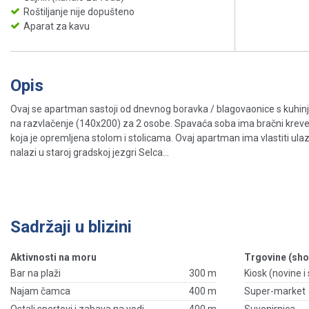
Roštiljanje nije dopušteno
Aparat za kavu
Opis
Ovaj se apartman sastoji od dnevnog boravka / blagovaonice s kuhinj
na razvlačenje (140x200) za 2 osobe. Spavaća soba ima bračni krev
koja je opremljena stolom i stolicama. Ovaj apartman ima vlastiti ul
nalazi u staroj gradskoj jezgri Selca...
Sadržaji u blizini
Aktivnosti na moru
Trgovine (sho
Bar na plaži
300 m
Kiosk (novine i s
Najam čamca
400 m
Super-market