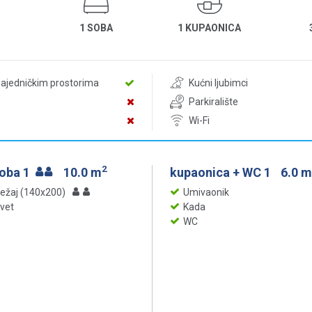
1 SOBA
1 KUPAONICA
zajedničkim prostorima
Kućni ljubimci
Parkiralište
Wi-Fi
2
soba 1
10.0 m
kupaonica + WC 1
6.0 m
ležaj (140x200)
Umivaonik
evet
Kada
WC