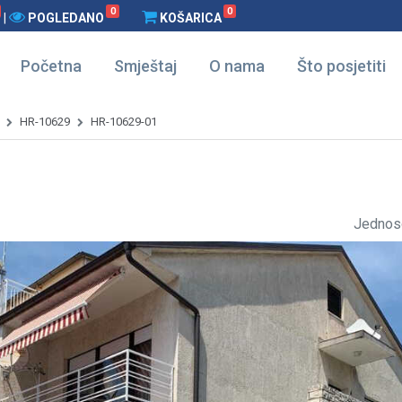
0
0
|
POGLEDANO
KOŠARICA
Početna
Smještaj
O nama
Što posjetiti
HR-10629
HR-10629-01
Jednos