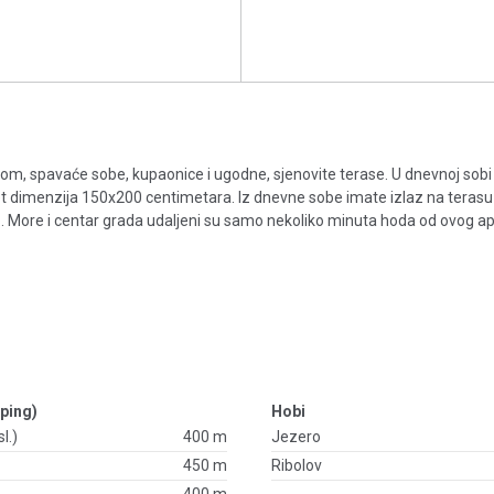
om, spavaće sobe, kupaonice i ugodne, sjenovite terase. U dnevnoj sobi
et dimenzija 150x200 centimetara. Iz dnevne sobe imate izlaz na tera
az. More i centar grada udaljeni su samo nekoliko minuta hoda od ovog a
ping)
Hobi
l.)
400 m
Jezero
450 m
Ribolov