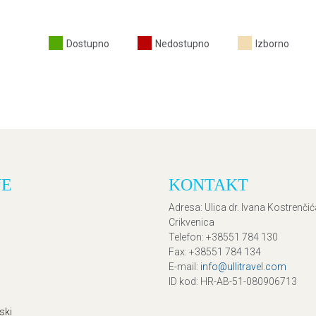
Dostupno
Nedostupno
Izborno
JE
KONTAKT
Adresa
: Ulica dr. Ivana Kostrenči
Crikvenica
Telefon
: +38551 784 130
Fax
: +38551 784 134
E-mail
:
info@ullitravel.com
ID kod
: HR-AB-51-080906713
ski