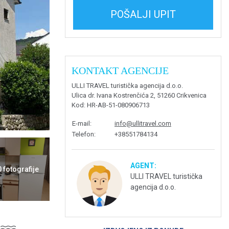
POŠALJI UPIT
KONTAKT AGENCIJE
ULLI TRAVEL turistička agencija d.o.o.
Ulica dr. Ivana Kostrenčića 2, 51260 Crikvenica
Kod
: HR-AB-51-080906713
E-mail
:
info@ullitravel.com
Telefon
:
+38551784134
AGENT:
0 fotografije
ULLI TRAVEL turistička
agencija d.o.o.