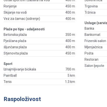
Ostali sportovi i zabava na vodi
400 m
Suvenirnica
Ronjenje
450 m
Trgovina
Skijanje na vodi
400 m
Tržnica
Vez za čamac (sidrenje)
400 m
Usluge (servis
Banka
Plaže po tipu - udaljenosti
Betonska plaža
350 m
Bankomat
Pješčana plaža
400 m
Frizerski salon
šljunčana plaža
400 m
Mjenjačnica
Stjenovita plaža
450 m
Pošta
Restoran
Sport
Salon ljepote
Iznajmljivanje bicikala
700 m
Paintball
5 km
Tenis
1.3 km
Raspoloživost