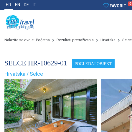
0
HR
EN
DE
IT
FAVORITI
Nalazite se ovdje:
Početna
Rezultati pretraživanja
Hrvatska
Selce
SELCE HR-10629-01
POGLEDAJ OBJEKT
Hrvatska / Selce