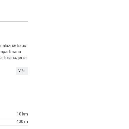
 nalazi se kauč
su apartmana
partmana, jer se
Više
10 km
400 m