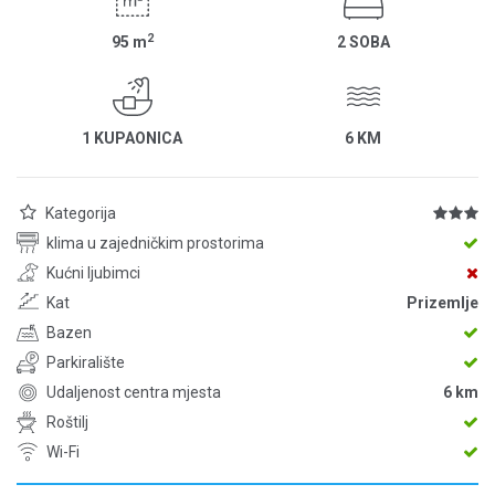
2
95
m
2 SOBA
1 KUPAONICA
6 KM
Kategorija
klima u zajedničkim prostorima
Kućni ljubimci
Kat
Prizemlje
Bazen
Parkiralište
Udaljenost centra mjesta
6 km
Roštilj
Wi-Fi