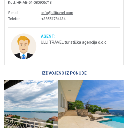
Kod
: HR-AB-51-080906713
E-mail
:
info@ullitravel.com
Telefon
:
+38551784134
AGENT:
ULLI TRAVEL turistička agencija d.o.o.
IZDVOJENO IZ PONUDE