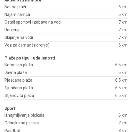
Aktivnosti na moru
Bar na plaži
6 km
Najam čamca
6 km
Ostali sportovi i zabava na vodi
7 km
Ronjenje
7 km
Skijanje na vodi
7 km
Vez za čamac (sidrenje)
6 km
Plaže po tipu - udaljenosti
Betonska plaža
6.5 km
Javna plaža
6 km
Pješčana plaža
6.5 km
šljunčana plaža
6.5 km
Stjenovita plaža
6.5 km
Sport
Iznajmljivanje bicikala
6 km
Odbojka na pijesku
7 km
Paintball
8 km