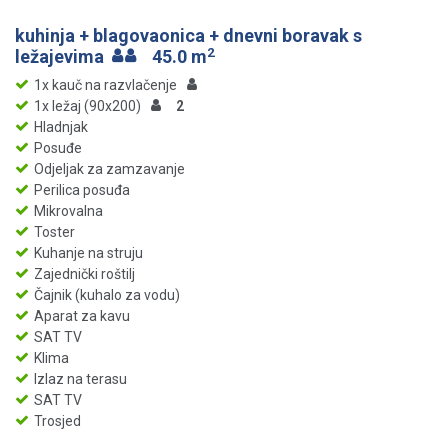
kuhinja + blagovaonica + dnevni boravak s
2
ležajevima
45.0 m
1x kauč na razvlačenje
1x ležaj (90x200)
2
Hladnjak
Posuđe
Odjeljak za zamzavanje
Perilica posuđa
Mikrovalna
Toster
Kuhanje na struju
Zajednički roštilj
Čajnik (kuhalo za vodu)
Aparat za kavu
SAT TV
Klima
Izlaz na terasu
SAT TV
Trosjed