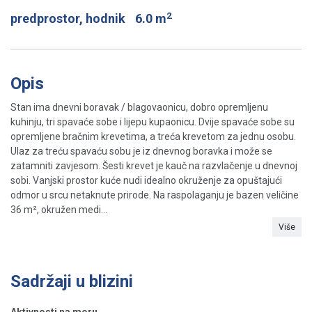
2
predprostor, hodnik
6.0 m
Opis
Stan ima dnevni boravak / blagovaonicu, dobro opremljenu
kuhinju, tri spavaće sobe i lijepu kupaonicu. Dvije spavaće sobe su
opremljene bračnim krevetima, a treća krevetom za jednu osobu.
Ulaz za treću spavaću sobu je iz dnevnog boravka i može se
zatamniti zavjesom. Šesti krevet je kauč na razvlačenje u dnevnoj
sobi. Vanjski prostor kuće nudi idealno okruženje za opuštajući
odmor u srcu netaknute prirode. Na raspolaganju je bazen veličine
36 m², okružen medi...
Više
Sadržaji u blizini