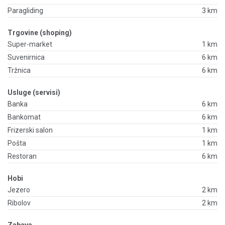
Paragliding
3 km
Trgovine (shoping)
Super-market
1 km
Suvenirnica
6 km
Tržnica
6 km
Usluge (servisi)
Banka
6 km
Bankomat
6 km
Frizerski salon
1 km
Pošta
1 km
Restoran
6 km
Hobi
Jezero
2 km
Ribolov
2 km