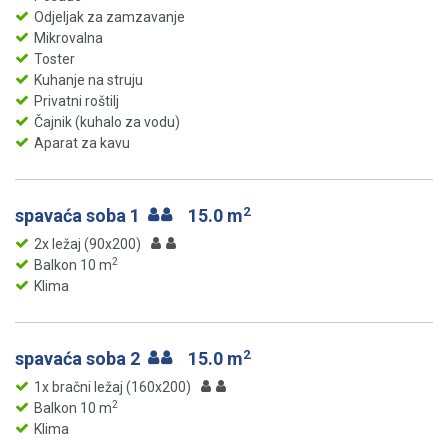
Odjeljak za zamzavanje
Mikrovalna
Toster
Kuhanje na struju
Privatni roštilj
Čajnik (kuhalo za vodu)
Aparat za kavu
2
spavaća soba 1
15.0 m
2x ležaj (90x200)
2
Balkon 10 m
Klima
2
spavaća soba 2
15.0 m
1x bračni ležaj (160x200)
2
Balkon 10 m
Klima