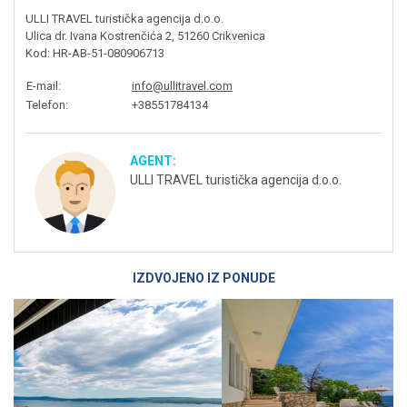
ULLI TRAVEL turistička agencija d.o.o.
Ulica dr. Ivana Kostrenčića 2, 51260 Crikvenica
Kod
: HR-AB-51-080906713
E-mail
:
info@ullitravel.com
Telefon
:
+38551784134
AGENT:
ULLI TRAVEL turistička agencija d.o.o.
IZDVOJENO IZ PONUDE