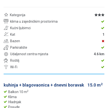
Kategorija
klima u zajedničkim prostorima
Kućni ljubimci
Kat
1
Bazen
Parkiralište
Udaljenost centra mjesta
4.6 km
Roštilj
Wi-Fi
2
kuhinja + blagovaonica + dnevni boravak
15.0 m
2
Balkon 10 m
Klima
Hladnjak
Posuđe