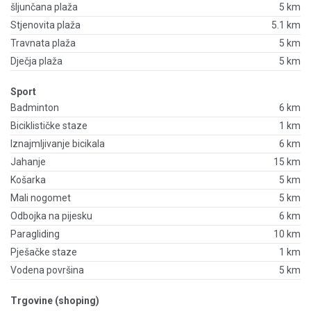
šljunčana plaža
5 km
Stjenovita plaža
5.1 km
Travnata plaža
5 km
Dječja plaža
5 km
Sport
Badminton
6 km
Biciklističke staze
1 km
Iznajmljivanje bicikala
6 km
Jahanje
15 km
Košarka
5 km
Mali nogomet
5 km
Odbojka na pijesku
6 km
Paragliding
10 km
Pješačke staze
1 km
Vodena površina
5 km
Trgovine (shoping)