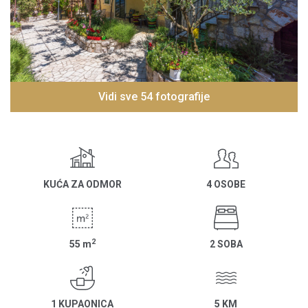
Vidi sve 54 fotografije
KUĆA ZA ODMOR
4 OSOBE
2
55
m
2 SOBA
1 KUPAONICA
5 KM