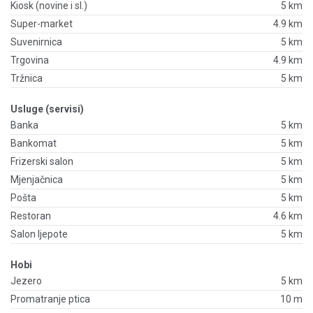
Kiosk (novine i sl.)
5 km
Super-market
4.9 km
Suvenirnica
5 km
Trgovina
4.9 km
Tržnica
5 km
Usluge (servisi)
Banka
5 km
Bankomat
5 km
Frizerski salon
5 km
Mjenjačnica
5 km
Pošta
5 km
Restoran
4.6 km
Salon ljepote
5 km
Hobi
Jezero
5 km
Promatranje ptica
10 m