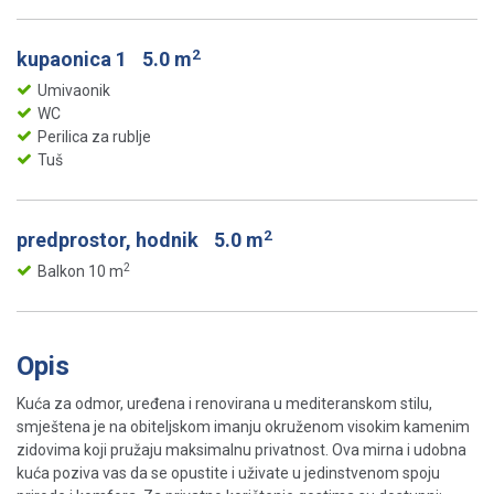
2
kupaonica 1
5.0 m
Umivaonik
WC
Perilica za rublje
Tuš
2
predprostor, hodnik
5.0 m
2
Balkon 10 m
Opis
Kuća za odmor, uređena i renovirana u mediteranskom stilu,
smještena je na obiteljskom imanju okruženom visokim kamenim
zidovima koji pružaju maksimalnu privatnost. Ova mirna i udobna
kuća poziva vas da se opustite i uživate u jedinstvenom spoju