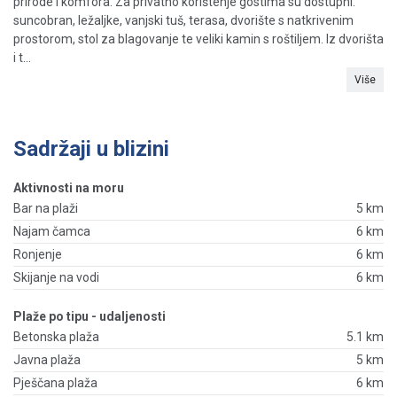
prirode i komfora. Za privatno korištenje gostima su dostupni:
suncobran, ležaljke, vanjski tuš, terasa, dvorište s natkrivenim
prostorom, stol za blagovanje te veliki kamin s roštiljem. Iz dvorišta
i t...
Više
Sadržaji u blizini
Aktivnosti na moru
Bar na plaži
5 km
Najam čamca
6 km
Ronjenje
6 km
Skijanje na vodi
6 km
Plaže po tipu - udaljenosti
Betonska plaža
5.1 km
Javna plaža
5 km
Pješčana plaža
6 km