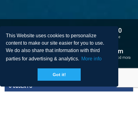
4
2
8 + 0
This Website uses cookies to personalize
Sobe
Kupaonice
Osobe
content to make our site easier for you to use.
2
250 m
36 km
We do also share that information with third
Površina
Bazen
Udaljenost od mora
parties for advertising & analytics.
More info
Got it!
O OBJEKTU
CIJENE I UVJETI
ODREDIŠTE, PLAŽE, ZANIMLJIVOSTI
RECENZIJE
LOKACIJA