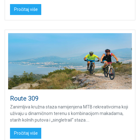
Pročitaj više
Route 309
Zanimljiva kružna staza namijenjena MTB rekreativcima koji
uživaju u dinamičnom terenu s kombinacijom makadama,
starih kolnih putova i „singletrail“ staza....
Pročitaj više