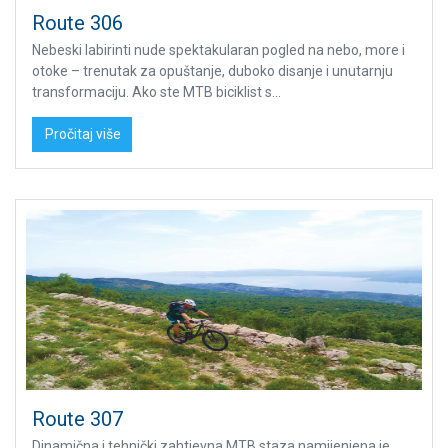
Route 306
Nebeski labirinti nude spektakularan pogled na nebo, more i
otoke – trenutak za opuštanje, duboko disanje i unutarnju
transformaciju. Ako ste MTB biciklist s...
Pročitaj više
Route 307
Dinamična i tehnički zahtjevna MTB staza namijenjena je