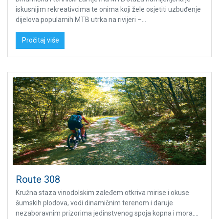
iskusnijim rekreativcima te onima koji žele osjetiti uzbuđenje
dijelova popularnih MTB utrka na rivijeri –...
Pročitaj više
Route 308
Kružna staza vinodolskim zaleđem otkriva mirise i okuse
šumskih plodova, vodi dinamičnim terenom i daruje
nezaboravnim prizorima jedinstvenog spoja kopna i mora....