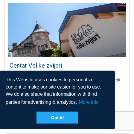
Centar Velike zvijeri
Situato nel piccolo villaggio di Stara Sušica, il Centro delle
This Website uses cookies to personalize
Grandi Carnivori è un'oasi per gli amanti della natura e degli
animali selvatici. Questo centro...
content to make our site easier for you to use.
We do also share that information with third
Leggi di più
parties for advertising & analytics.
More info
Got it!
COMMERCIO
Vedi altri negozi