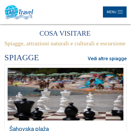
MENU
COSA VISITARE
Spiagge, attrazioni naturali e culturali e escursione
SPIAGGE
Vedi altre spiagge
Šahovska plaža