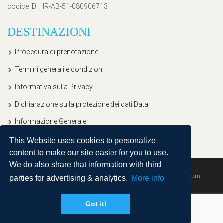
codice ID
: HR-AB-51-080906713
DESTINAZIONI
Procedura di prenotazione
Termini generali e condizioni
Informativa sulla Privacy
Dichiarazione sulla protezione dei dati Data
Informazione Generale
This Website uses cookies to personalize
content to make our site easier for you to use.
We do also share that information with third
Copyright © 2020, Ullitravel |
Sitemap
| Powered by
Agendum
parties for advertising & analytics.
More info
Got it!