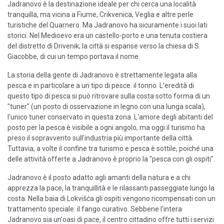
Jadranovo è la destinazione ideale per chi cerca una località
tranquilla, ma vicina a Fiume, Crikvenica, Veglia e altre perle
turistiche del Quarnero. Ma Jadranovo ha sicuramente i suoi lati
storici. Nel Medioevo era un castello-porto e una tenuta costiera
del distretto di Drivenik; la città si espanse verso la chiesa di S.
Giacobbe, di cui un tempo portava il nome.
La storia della gente di Jadranovo è strettamente legata alla
pesca e in particolare a un tipo di pesce: il tonno. L'eredità di
questo tipo di pesca si può ritrovare sulla costa sotto forma di un
"tuner" (un posto di osservazione in legno con una lunga scala),
l'unico tuner conservato in questa zona. L'amore degli abitanti del
posto per la pesca è visibile a ogni angolo, ma oggi il turismo ha
preso il sopravvento sull'industria più importante della città.
Tuttavia, a volte il confine tra turismo e pesca è sottile, poiché una
delle attività offerte a Jadranovo è proprio la "pesca con gli ospiti".
Jadranovo è il posto adatto agli amanti della natura e a chi
apprezza la pace, la tranquillità e le rilassanti passeggiate lungo la
costa. Nella baia di Lokvišća gli ospiti vengono ricompensati con un
trattamento speciale: il fango curativo. Sebbene l'intera
Jadranovo sia un'oasi di pace, il centro cittadino offre tutti i servizi