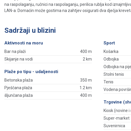
na raspolaganju, ručnici na raspolaganju, perilica rublja kod iznajmljiv
LAN-a. Domaćin može gostima na zahtjev osigurati dva dječja kreveta
Sadržaji u blizini
Aktivnosti na moru
Sport
Bar na plaži
400 m
Košarka
Skijanje na vodi
2 km
Odbojka
Odbojka na pij
Plaže po tipu - udaljenosti
Stolni tenis
Betonska plaža
350 m
Tenis
Pješčana plaža
1.2 km
Vodena površi
šljunčana plaža
400 m
Trgovine (sh
Kiosk (novine i s
Super-market
Suvenirnica