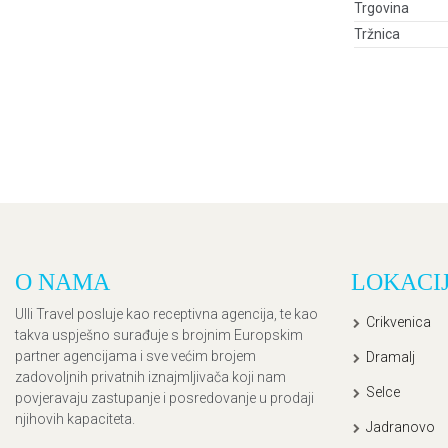
Trgovina
Tržnica
O NAMA
LOKACI
Ulli Travel posluje kao receptivna agencija, te kao
Crikvenica
takva uspješno surađuje s brojnim Europskim
partner agencijama i sve većim brojem
Dramalj
zadovoljnih privatnih iznajmljivača koji nam
Selce
povjeravaju zastupanje i posredovanje u prodaji
njihovih kapaciteta.
Jadranovo