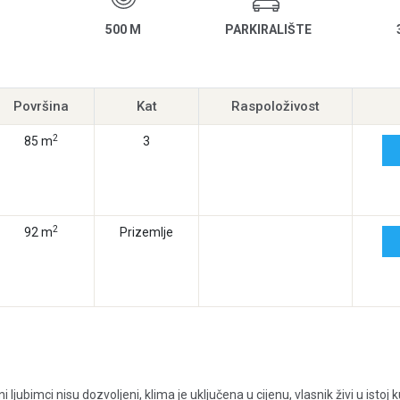
500 M
PARKIRALIŠTE
Površina
Kat
Raspoloživost
2
85 m
3
2
92 m
Prizemlje
ljubimci nisu dozvoljeni, klima je uključena u cijenu, vlasnik živi u istoj k