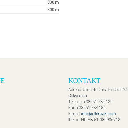
300 m
800 m
JE
KONTAKT
Adresa
: Ulica dr. Ivana Kostrenči
Crikvenica
Telefon
: +38551 784 130
Fax
: +38551 784 134
E-mail
:
info@ullitravel.com
ID kod
: HR-AB-51-080906713