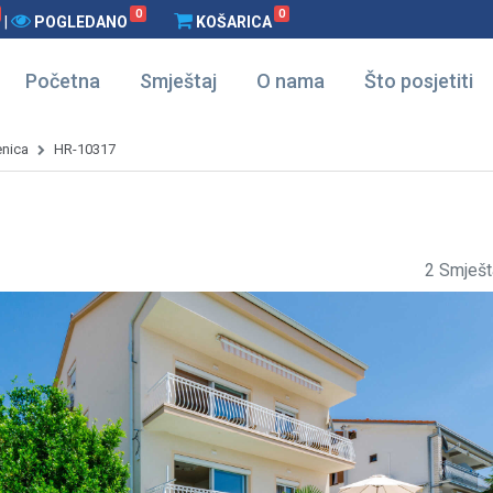
0
0
|
POGLEDANO
KOŠARICA
Početna
Smještaj
O nama
Što posjetiti
enica
HR-10317
2 Smješt