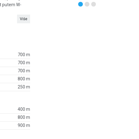
net putem W-
Više
700 m
700 m
700 m
800 m
250 m
400 m
800 m
900 m