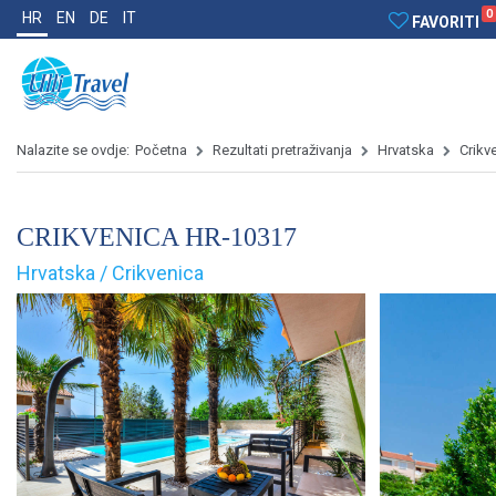
0
HR
EN
DE
IT
FAVORITI
Nalazite se ovdje:
Početna
Rezultati pretraživanja
Hrvatska
Crikv
CRIKVENICA HR-10317
Hrvatska / Crikvenica