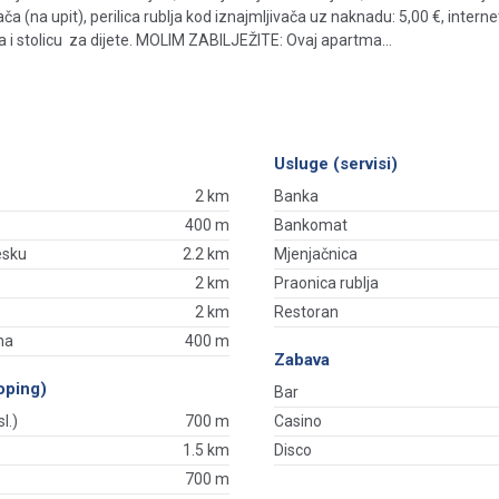
ača (na upit), perilica rublja kod iznajmljivača uz naknadu: 5,00 €, inter
 i stolicu za dijete. MOLIM ZABILJEŽITE: Ovaj apartma...
Usluge (servisi)
2 km
Banka
400 m
Bankomat
esku
2.2 km
Mjenjačnica
2 km
Praonica rublja
2 km
Restoran
na
400 m
Zabava
oping)
Bar
l.)
700 m
Casino
1.5 km
Disco
700 m