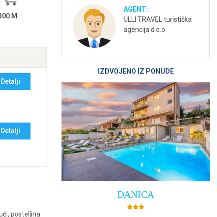
AGENT:
300 M
ULLI TRAVEL turistička
agencija d.o.o.
IZDVOJENO IZ PONUDE
Detalji
Detalji
DANICA
ući, posteljina