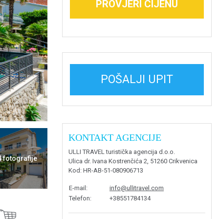
PROVJERI CIJENU
POŠALJI UPIT
KONTAKT AGENCIJE
ULLI TRAVEL turistička agencija d.o.o.
4 fotografije
Ulica dr. Ivana Kostrenčića 2, 51260 Crikvenica
Kod
: HR-AB-51-080906713
E-mail
:
info@ullitravel.com
Telefon
:
+38551784134