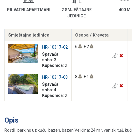
PRIVATNI APARTMANI
2 SMJEŠTAJNE
400 M
JEDINICE
Smještajna jedinica
Osoba / Kreveta
6
+ 2
HR-10317-02
Spavaća
soba:
3
Kupaonica:
2
8
+ 1
HR-10317-03
Spavaća
soba:
4
Kupaonica:
2
Opis
Roštilj, parking uz kuću, bazen, bazen Veličina: 24 m², vanjski tuš, kućni 