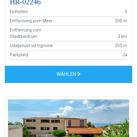
HR-02246
Einheiten
5
Entfernung zum Meer
200 m
Entfernung vom
Stadtzentrum
3 km
Udaljenost od trgovine
250 m
Parkplatz
Ja
WÄHLEN