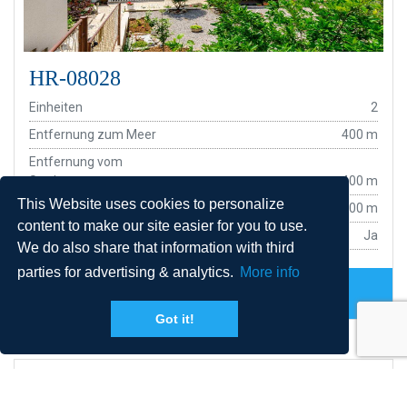
HR-08028
Einheiten
2
Entfernung zum Meer
400 m
Entfernung vom
Stadtzentrum
400 m
This Website uses cookies to personalize
Udaljenost od trgovine
400 m
content to make our site easier for you to use.
Parkplatz
Ja
We do also share that information with third
parties for advertising & analytics.
More info
WÄHLEN
Got it!